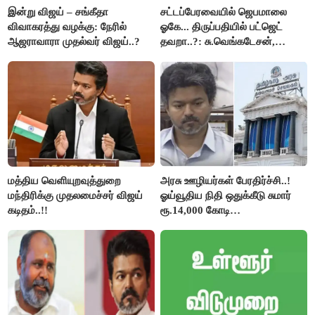
இன்று விஜய் – சங்கீதா
சட்டப்பேரவையில் ஜெபமாலை
விவாகரத்து வழக்கு: நேரில்
ஓகே... திருப்பதியில் பட்ஜெட்
ஆஜராவாரா முதல்வர் விஜய்..?
தவறா..?: சு.வெங்கடேசன்,
திருமாவளவனுக்கு தமிழிசை
கேள்வி..!
மத்திய வெளியுறவுத்துறை
அரசு ஊழியர்கள் பேரதிர்ச்சி..!
மந்திரிக்கு முதலமைச்சர் விஜய்
ஓய்வூதிய நிதி ஒதுக்கீடு சுமார்
கடிதம்..!!
ரூ.14,000 கோடி
குறைக்கப்பட்டுள்ளது..!