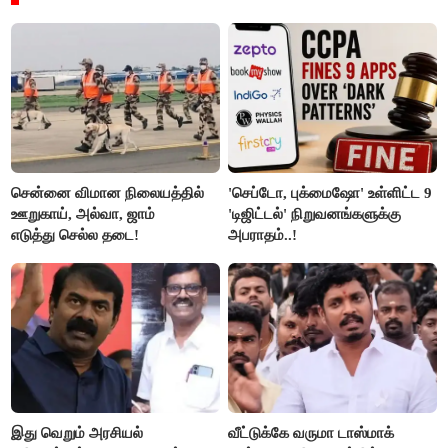
சென்னை விமான நிலையத்தில்
'செப்டோ, புக்மைஷோ' உள்ளிட்ட 9
ஊறுகாய், அல்வா, ஜாம்
'டிஜிட்டல்' நிறுவனங்களுக்கு
எடுத்து செல்ல தடை!
அபராதம்..!
இது வெறும் அரசியல்
வீட்டுக்கே வருமா டாஸ்மாக்