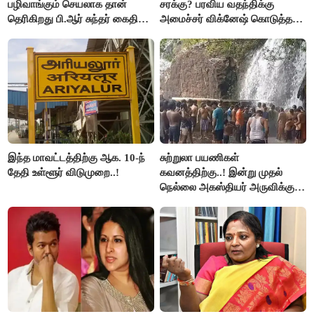
பழிவாங்கும் செயலாக தான்
சரக்கு? பரவிய வதந்திக்கு
தெரிகிறது பி.ஆர் சுந்தர் கைதிற்கு
அமைச்சர் விக்னேஷ் கொடுத்த
சீமான் கடும் கண்டனம்..!
விளக்கம்!
இந்த மாவட்டத்திற்கு ஆக. 10-ந்
சுற்றுலா பயணிகள்
தேதி உள்ளூர் விடுமுறை..!
கவனத்திற்கு..! இன்று முதல்
நெல்லை அகஸ்தியர் அருவிக்கு
செல்ல தடை..!