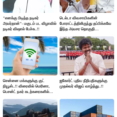
"எனக்கு பிடித்த நடிகர்
டெல்டா விவசாயிகளின்
அவர்தான்"- மகுடம் பட விழாவில்
போராட்டத்திலிருந்து தப்பிக்கவே
நடிகர் விஷால் பேச்சு..!!
இந்த அவசர தொகுதி
மறுவரையறை நாடகத்தை
அரங்கேற்றுகிறார் முதலமைச்சர் -
திமுக ஐடி விங்..!!
சென்னை மக்களுக்கு குட்
ஐகோர்ட் புதிய நீதிபதிகளுக்கு
நியூஸ்..!! விரைவில் மெரினா,
முதல்வர் விஜய் வாழ்த்து..!!
பெசன்ட் நகர் கடற்கரைகளில்
இலவச Wi-Fi வசதி..!!