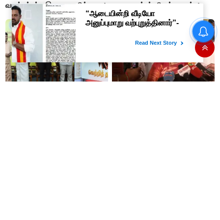
வழங்கப்பட்ட இரவு உணவில் புழு..!
முதலமைச்சர் விஜய் கடிதம்..!
இப்படி கூட மரணம் வருமா..??
அக்கா, தங்கை பலி..
கொண்டைக்கடலையால்
பறிபோன உயிர்கள்..!!
'வெற்றி தறி' விற்பனை
சொன்னதை செய்வார்
நிலையங்களை தொடங்கி
ரஜினிகாந்த்..! இது எப்போ
வைத்தார் முதலமைச்சர் விஜய்..!
நடக்கிறதோ அப்போ நிச்சயமாக
ரஜினி ₹1 கோடி தருவார் - லதா
ரஜினிகாந்த்..!