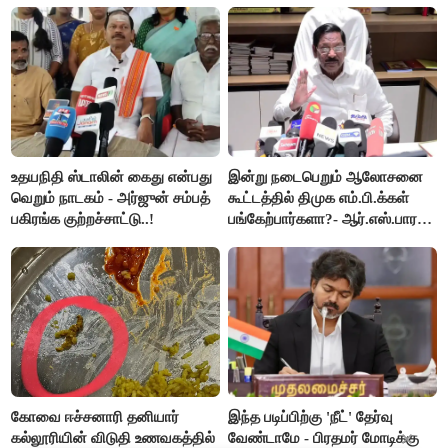
செய்தி!
உதயநிதி ஸ்டாலின் கைது என்பது
இன்று நடைபெறும் ஆலோசனை
வெறும் நாடகம் - அர்ஜுன் சம்பத்
கூட்டத்தில் திமுக எம்.பி.க்கள்
பகிரங்க குற்றச்சாட்டு..!
பங்கேற்பார்களா?- ஆர்.எஸ்.பாரதி
விளக்கம்..!
கோவை ஈச்சனாரி தனியார்
இந்த படிப்பிற்கு 'நீட்' தேர்வு
கல்லூரியின் விடுதி உணவகத்தில்
வேண்டாமே - பிரதமர் மோடிக்கு