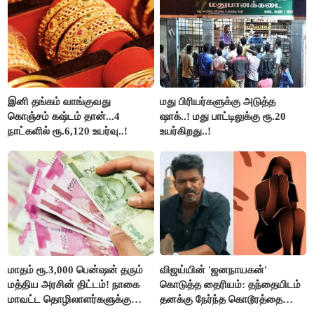
தாகூர்..!!
இனி தங்கம் வாங்குவது
மது பிரியர்களுக்கு அடுத்த
கொஞ்சம் கஷ்டம் தான்...4
ஷாக்..! மது பாட்டிலுக்கு ரூ.20
நாட்களில் ரூ.6,120 உயர்வு..!
உயர்கிறது..!
மாதம் ரூ.3,000 பென்ஷன் தரும்
விஜய்யின் 'ஜனநாயகன்'
மத்திய அரசின் திட்டம்! நாகை
கொடுத்த தைரியம்: தந்தையிடம்
மாவட்ட தொழிலாளர்களுக்கு
தனக்கு நேர்ந்த கொடூரத்தை
ஆட்சியர் வெளியிட்ட சூப்பர்
கூறிய சிறுமி!