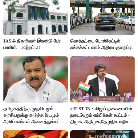
IAS அதிகாரிகள் இரண்டு பேர்
கொத்தட்டை டோல்கேட்டில்
பணியிட மாற்றம்..!!
சுங்கக்கட்டணம் அதிரடி குறைப்பு!
தமிழகத்திற்கு முதலிடமும்
#JUST IN : விஜய் தலைமையில்
அரசியலுக்கு அடுத்த இடமும்
நடைபெறும் எம்பிக்கள் கூட்டம் -
அளிப்பவர்கள் அனைத்துக்கட்சி
திமுக, அதிமுக,தேமுதிக மநீம
கூட்டத்தில் நிச்சயம்
புறக்கணிப்பு..!
பங்கேற்பார்கள் - மாணிக்கம்