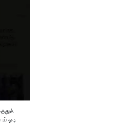
த்துக்
ோய் ஓடி