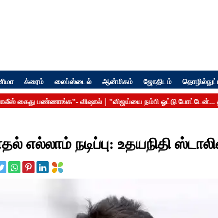
னிமா
க்ரைம்
லைப்ஸ்டைல்
ஆன்மிகம்
ஜோதிடம்
தொழில்நுட்
எல்லாம் நடிப்பு: உதயநிதி ஸ்டாலி