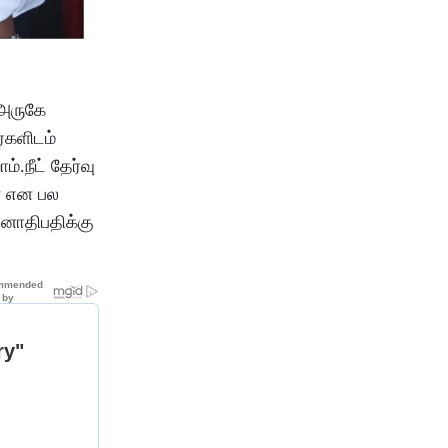
 அருகே
்களிடம்
.நீட் தேர்வு
ள் என பல
னாதிபதிக்கு