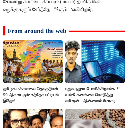
கோளாறு சண்டை செய்யும் (பாவம்) தம்பிகளின்
வழக்குகளும் சேர்த்தே வீங்கும்!’’என்கிறார்.
From around the web
தமிழக மக்களவை தொகுதிகள்
புதுசு புதுசா யோசிக்கிறாங்க..!!
59 ஆக உயரும்: உத்தேச பட்டியல்
வங்கி கணக்கை கொடுத்து
இதோ!
கமிஷன்.. ஆன்லைன் மோசடி
கும்பலுக்கு உதவிய வாலிபர்
கைது..!!