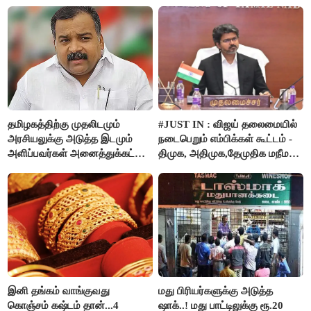
தமிழகத்திற்கு முதலிடமும்
#JUST IN : விஜய் தலைமையில்
அரசியலுக்கு அடுத்த இடமும்
நடைபெறும் எம்பிக்கள் கூட்டம் -
அளிப்பவர்கள் அனைத்துக்கட்சி
திமுக, அதிமுக,தேமுதிக மநீம
கூட்டத்தில் நிச்சயம்
புறக்கணிப்பு..!
பங்கேற்பார்கள் - மாணிக்கம்
தாகூர்..!!
இனி தங்கம் வாங்குவது
மது பிரியர்களுக்கு அடுத்த
கொஞ்சம் கஷ்டம் தான்...4
ஷாக்..! மது பாட்டிலுக்கு ரூ.20