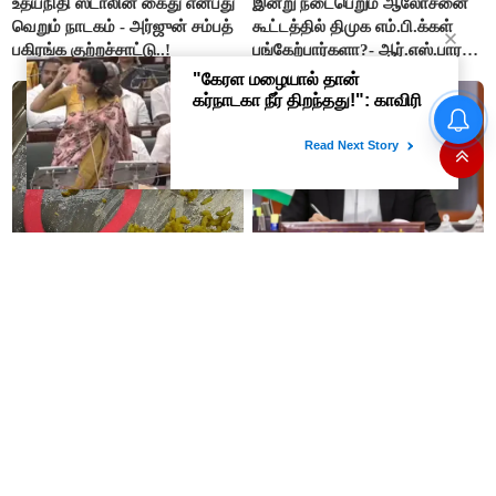
உதயநிதி ஸ்டாலின் கைது என்பது
இன்று நடைபெறும் ஆலோசனை
வெறும் நாடகம் - அர்ஜுன் சம்பத்
கூட்டத்தில் திமுக எம்.பி.க்கள்
பகிரங்க குற்றச்சாட்டு..!
பங்கேற்பார்களா?- ஆர்.எஸ்.பாரதி
விளக்கம்..!
தமிழக மக்களவை தொகுதிகள்
59 ஆக உயரும்: உத்தேச பட்டியல்
இதோ!
கோவை ஈச்சனாரி தனியார்
இந்த படிப்பிற்கு 'நீட்' தேர்வு
கல்லூரியின் விடுதி உணவகத்தில்
வேண்டாமே - பிரதமர் மோடிக்கு
வழங்கப்பட்ட இரவு உணவில் புழு..!
முதலமைச்சர் விஜய் கடிதம்..!