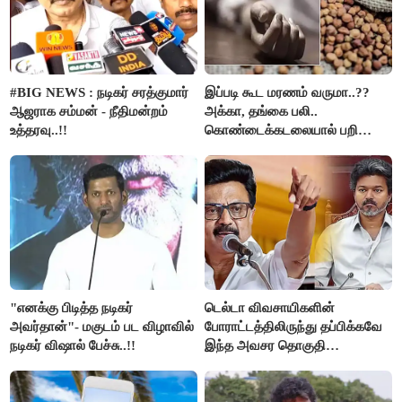
#BIG NEWS : நடிகர் சரத்குமார்
இப்படி கூட மரணம் வருமா..??
ஆஜராக சம்மன் - நீதிமன்றம்
அக்கா, தங்கை பலி..
உத்தரவு..!!
கொண்டைக்கடலையால் பறிபோன
உயிர்கள்..!!
"எனக்கு பிடித்த நடிகர்
டெல்டா விவசாயிகளின்
அவர்தான்"- மகுடம் பட விழாவில்
போராட்டத்திலிருந்து தப்பிக்கவே
நடிகர் விஷால் பேச்சு..!!
இந்த அவசர தொகுதி
மறுவரையறை நாடகத்தை
அரங்கேற்றுகிறார் முதலமைச்சர் -