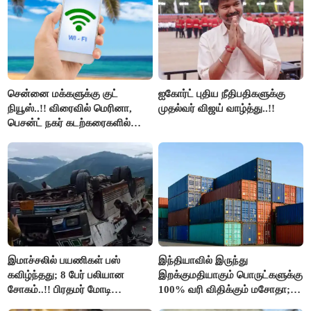
திமுக ஐடி விங்..!!
சென்னை மக்களுக்கு குட்
ஐகோர்ட் புதிய நீதிபதிகளுக்கு
நியூஸ்..!! விரைவில் மெரினா,
முதல்வர் விஜய் வாழ்த்து..!!
பெசன்ட் நகர் கடற்கரைகளில்
இலவச Wi-Fi வசதி..!!
இமாச்சலில் பயணிகள் பஸ்
இந்தியாவில் இருந்து
கவிழ்ந்தது; 8 பேர் பலியான
இறக்குமதியாகும் பொருட்களுக்கு
சோகம்..!! பிரதமர் மோடி
100% வரி விதிக்கும் மசோதா;
இரங்கல்..!!
அமெரிக்கா நிறைவேற்றம்..!!