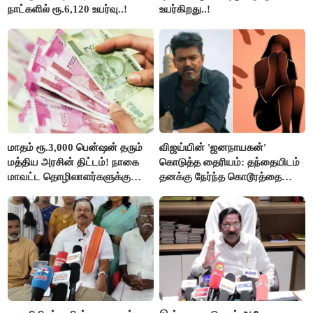
நாட்களில் ரூ.6,120 உயர்வு..!
உயர்கிறது..!
மாதம் ரூ.3,000 பென்ஷன் தரும்
விஜய்யின் 'ஜனநாயகன்'
மத்திய அரசின் திட்டம்! நாகை
கொடுத்த தைரியம்: தந்தையிடம்
மாவட்ட தொழிலாளர்களுக்கு
தனக்கு நேர்ந்த கொடூரத்தை
ஆட்சியர் வெளியிட்ட சூப்பர்
கூறிய சிறுமி!
செய்தி!