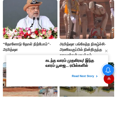
“தோளோடு தோள் நிற்போம்”-
அமித்ஷா பங்கேற்ற நிகழ்ச்சி-
அமித்ஷா
அணிவகுப்பில் நின்றிருந்த
காவலர்கள் மயக்கம்
"அழுத்தத்திற்கு அடிபணிய விஜய்
ஒன்றும் இபிஎஸ் இல்லை"-
மாணிக்கம்தாகூர்
#BREAKING தனியார்
அசாம் வெள்ளம் - உயிரிழந்தோர்
மயமாகும் குலசேகரப்பட்டினம்
எண்ணிக்கை 99 ஆக உயர்வு!