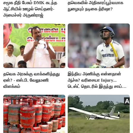
சமூக நீதி பேசும் DMK கடந்த
தவெகவில் அதிகாரப்பூர்வமாக
ஆட்சியில் ஊழல் செய்தனர்-
நுழையும் நடிகை த்ரிஷா?
அமைச்சர் அருண்ராஜ்
தவெக அரசுக்கு வாக்களித்தது
இந்திய அணிக்கு என்னதான்
ஏன்? - எஸ்.பி. வேலுமணி
ஆச்சு? வரிசையா Injury...
விளக்கம்
டெஸ்ட் தொடரில் இருந்து சாய்
சுதர்சனும் விலகல்