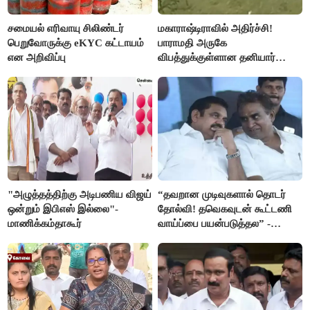
சமையல் எரிவாயு சிலிண்டர்
மகாராஷ்டிராவில் அதிர்ச்சி!
பெறுவோருக்கு eKYC கட்டாயம்
பாராமதி அருகே
என அறிவிப்பு
விபத்துக்குள்ளான தனியார்
பயிற்சி விமானம்
"அழுத்தத்திற்கு அடிபணிய விஜய்
“தவறான முடிவுகளால் தொடர்
ஒன்றும் இபிஎஸ் இல்லை"-
தோல்வி! தவெகவுடன் கூட்டணி
மாணிக்கம்தாகூர்
வாய்ப்பை பயன்படுத்தல” -
இபிஎஸ் மீது சரமாரி குற்றச்சாட்டு