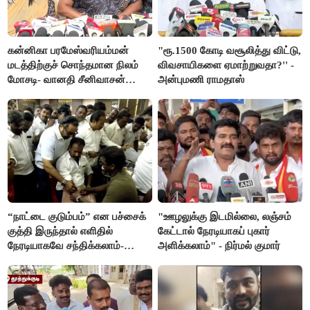
கன்னிகா பரமேஸ்வரியம்மன்
"ரூ.1500 கோடி வசூலித்து விட்டு,
மடத்திற்குச் சொந்தமான நிலம்
விவசாயிகளை ஏமாற்றுவதா?'' -
மோசடி- வானதி சீனிவாசன்
அன்புமணி ராமதாஸ்
கண்டனம்
“நாட்டை குடும்பம்” என பச்சைக்
"ஊழலுக்கு இடமில்லை, லஞ்சம்
குத்தி இருந்தால் எளிதில்
கேட்டால் நேரடியாகப் புகார்
நேரடியாகவே சந்திக்கலாம்-
அளிக்கலாம்" - நிர்மல் குமார்
சரத்குமார்