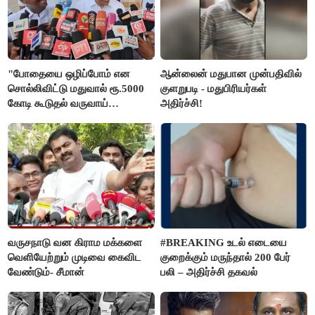
"போதையை ஒழிப்போம் என
ஆன்லைன் மதுபான முன்பதிவில்
சொல்லிவிட்டு மதுவால் ரூ.5000
குளறுபடி - மதுபிரியர்கள்
கோடி கூடுதல் வருவாய்
அதிர்ச்சி!
கிடைக்கும்னு சொல்றாங்க”-
மார்க்கண்டேயன்
வருசநாடு வன கிராம மக்களை
#BREAKING உடல் எடையை
வெளியேற்றும் முடிவை கைவிட
குறைக்கும் மருந்தால் 200 பேர்
வேண்டும்- சீமான்
பலி – அதிர்ச்சி தகவல்