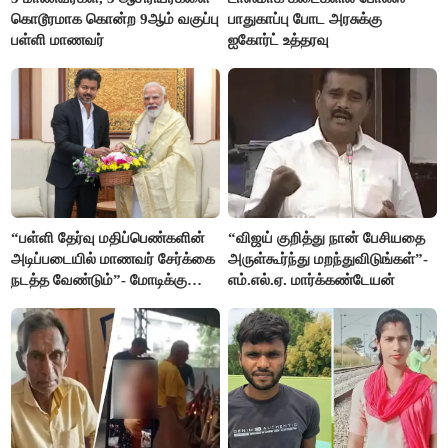
கொடூரமாக கொன்ற 9ஆம் வகுப்பு
பாதுகாப்பு போட அரசுக்கு
பள்ளி மாணவர்
ஐகோர்ட் உத்தரவு
“பள்ளி தேர்வு மதிப்பெண்களின்
“விஜய் குறித்து நான் பேசியதை
அடிப்படையில் மாணவர் சேர்க்கை
அருள்கூர்ந்து மறந்துவிடுங்கள்”-
நடத்த வேண்டும்”- மோடிக்கு
எம்.எல்.ஏ. மார்க்கண்டேயன்
விஜய் கடிதம்