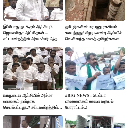
இப்போது நடக்கும் ஆட்சியும்
தமிழர்களின் மரபணு ரகசியம்
ஜெயலலிதா ஆட்சிதான் –
உடைந்தது! கீழடி டிஎன்ஏ ஆய்வில்
சட்டமன்றத்தில் அமைச்சர் ஆதவ்
வெளிவந்த உலகத் தமிழர்களை
அர்ஜுனா அதிரடி பேச்சு!
மெய்சிலிர்க்க வைக்கும் உண்மை!
யாருடைய ஆட்சியில் அம்மா
#BIG NEWS : டெல்டா
உணவகம் நன்றாக
விவசாயிகள் சாலை மறியல்
செயல்பட்டது..? சட்டமன்றத்தில்
போராட்டம்..!
நடந்த காரசார விவாதம்..!