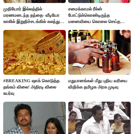
முதியோர் இல்லத்தில்
சமைக்காமல் ரீல்ஸ்
மரணமடைந்த தந்தை- வீடியோ
போட்டுக்கொண்டிருந்த
காலில் இறுதிச்சடங்கில் கலந்து
மனைவியை கொலை செய்த
கொண்ட மகள்கள்
கணவர்!
#BREAKING ஷாக் கொடுத்த
மதுபானங்கள் மீது புதிய வரியை
தங்கம் விலை! அதிரடி விலை
விதிக்க தமிழக அரசு முடிவு
உயர்வு