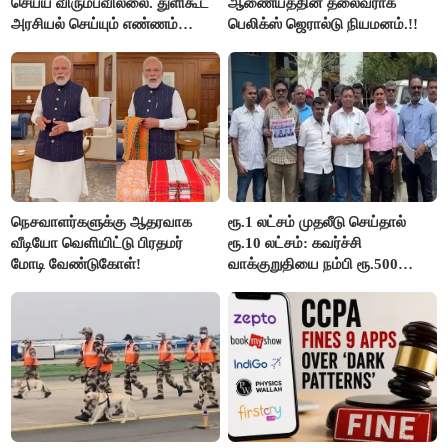
செய்ய விரும்பவில்லை. துளிகூட
ஆணையத்தின் தலைவராக
அரசியல் செய்யும் எண்ணம்
பெலிக்ஸ் ஜெரால்டு நியமனம்.!!
இல்லை - உதயநிதிக்கு முதல்வர்
விஜய் பதில்!
நெசவாளர்களுக்கு ஆதரவாக
ரூ.1 லட்சம் முதலீடு செய்தால்
வீடியோ வெளியிட்டு பிரதமர்
ரூ.10 லட்சம்: கவர்ச்சி
மோடி வேண்டுகோள்!
வாக்குறுதியை நம்பி ரூ.500
கோடியை இழந்த திருப்பூர்
மக்கள்!