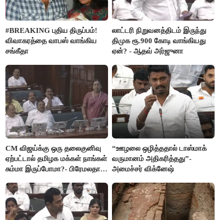
#BREAKING புதிய திருப்பம்!
லாட்டரி நிறுவனத்திடம் இருந்து
விவாகரத்தை வாபஸ் வாங்கிய
திமுக ரூ.900 கோடி வாங்கியது
சங்கீதா
ஏன்? - ஆதவ் அர்ஜுனா
CM விஜய்க்கு ஒரு தலைகுனிவு
“ஊழலை ஒழித்ததால் டாஸ்மாக்
ஏற்பட்டால் தமிழக மக்கள் நாங்கள்
வருமானம் அதிகரித்தது”-
சும்மா இருப்போமா?- பிரேமலதா
அமைச்சர் விக்னேஷ்
விஜயகாந்த்