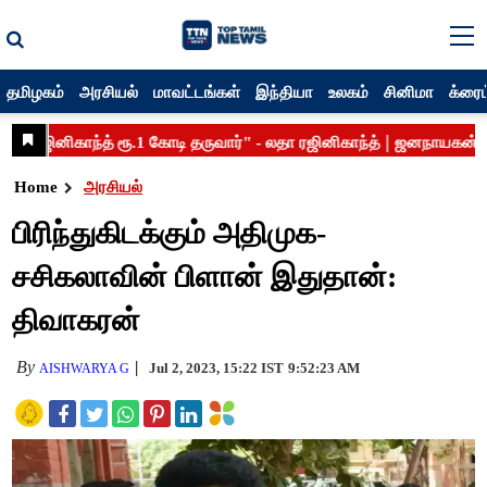
தமிழகம்
அரசியல்
மாவட்டங்கள்
இந்தியா
உலகம்
சினிமா
க்ரைம
Home
அரசியல்
பிரிந்துகிடக்கும் அதிமுக-
சசிகலாவின் பிளான் இதுதான்:
திவாகரன்
By
Jul 2, 2023, 15:22 IST
9:52:23 AM
AISHWARYA G