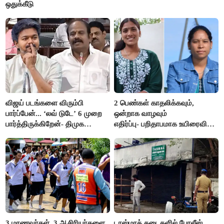
ஒதுக்கீடு
விஜய் படங்களை விரும்பி
2 பெண்கள் காதலிக்கவும்,
பார்ப்பேன்... ‘லவ் டுடே’ 6 முறை
ஒன்றாக வாழவும்
பார்த்திருக்கிறேன்- திமுக
எதிர்ப்பு- பறிதாபமாக உயிரைவிட்ட
எம்.எல்.ஏ.நெகிழ்ச்சி
ஜோடி
3 மாணவர்கள், 3 ஆசிரியர்களை
டாஸ்மாக் கடைகளில் போலீஸ்