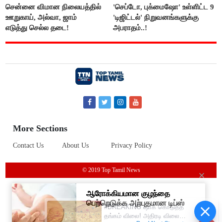
சென்னை விமான நிலையத்தில்
'செப்டோ, புக்மைஷோ' உள்ளிட்ட 9
ஊறுகாய், அல்வா, ஜாம்
'டிஜிட்டல்' நிறுவனங்களுக்கு
எடுத்து செல்ல தடை!
அபராதம்..!
More Sections
Contact Us
About Us
Privacy Policy
© 2019 Top Tamil News
#BREAKING ஷாக் கொடுத்த
தங்கம் விலை! அதிரடி விலை