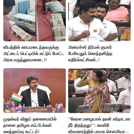
விபத்தில் காயமடைந்தவருக்கு
அமைச்சர் நிர்மல் குமார்
அட்டைப் பெட்டியில் கட்டுப் போட்ட
பேசியதும் கொந்தளித்த
அரசு மருத்துவமனை..!!
எதிர்க்கட்சிகள்..!
முதல்வர் விஜய் தலைமையில்
"கேரள மழையால் தான் கர்நாடகா
நாளை தமிழக எம்.பி.க்கள்
நீர் திறந்தது!": காவிரி
கலந்தாய்வு கூட்டம்!
விவகாரத்தில் பாமக சௌமியா