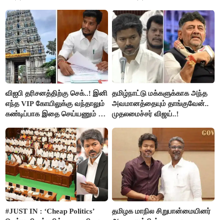
அன்புமணி சாடல்!
விஐபி தரிசனத்திற்கு செக்..! இனி
தமிழ்நாட்டு மக்களுக்காக அந்த
எந்த VIP கோயிலுக்கு வந்தாலும்
அவமானத்தையும் தாங்குவேன்..
கண்டிப்பாக இதை செய்யணும் -
முதலமைச்சர் விஜய்..!
அமைச்சர் ரமேஷ்..!
#JUST IN : ‘Cheap Politics’
தமிழக மாநில சிறுபான்மையினர்