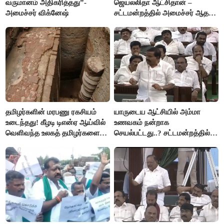
வருமானம் அதிகரித்தது”-
ஜெயலலிதா ஆட்சிதான் –
அமைச்சர் விக்னேஷ்
சட்டமன்றத்தில் அமைச்சர் ஆதவ்
அர்ஜுனா அதிரடி பேச்சு!
தமிழர்களின் மரபணு ரகசியம்
யாருடைய ஆட்சியில் அம்மா
உடைந்தது! கீழடி டிஎன்ஏ ஆய்வில்
உணவகம் நன்றாக
வெளிவந்த உலகத் தமிழர்களை
செயல்பட்டது..? சட்டமன்றத்தில்
மெய்சிலிர்க்க வைக்கும் உண்மை!
நடந்த காரசார விவாதம்..!