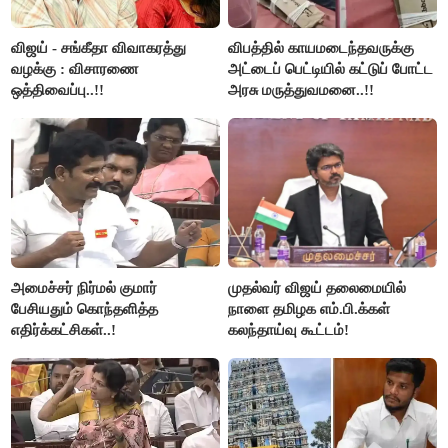
விஜய் - சங்கீதா விவாகரத்து
விபத்தில் காயமடைந்தவருக்கு
வழக்கு : விசாரணை
அட்டைப் பெட்டியில் கட்டுப் போட்ட
ஒத்திவைப்பு..!!
அரசு மருத்துவமனை..!!
அமைச்சர் நிர்மல் குமார்
முதல்வர் விஜய் தலைமையில்
பேசியதும் கொந்தளித்த
நாளை தமிழக எம்.பி.க்கள்
எதிர்க்கட்சிகள்..!
கலந்தாய்வு கூட்டம்!