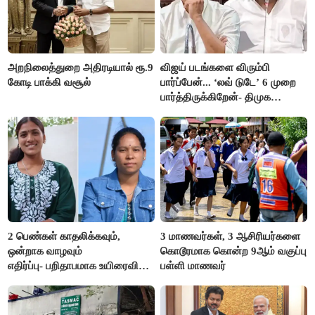
அறநிலைத்துறை அதிரடியால் ரூ.9
விஜய் படங்களை விரும்பி
கோடி பாக்கி வசூல்
பார்ப்பேன்... ‘லவ் டுடே’ 6 முறை
பார்த்திருக்கிறேன்- திமுக
எம்.எல்.ஏ.நெகிழ்ச்சி
2 பெண்கள் காதலிக்கவும்,
3 மாணவர்கள், 3 ஆசிரியர்களை
ஒன்றாக வாழவும்
கொடூரமாக கொன்ற 9ஆம் வகுப்பு
எதிர்ப்பு- பறிதாபமாக உயிரைவிட்ட
பள்ளி மாணவர்
ஜோடி