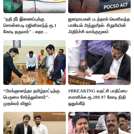
"நதி நீர் இணைப்புக்கு
ஜனநாயகன் படத்தால் வெளிவந்த
சொன்னபடி ரஜினிகாந்த் ரூ.1
பாலியல் அத்துமீறல்- சிறுமியின்
கோடி தருவார்" - லதா
அதிர்ச்சி வாக்குமூலம்
ரஜினிகாந்த்
“பிரக்ஞானந்தா தமிழ்நாட்டிற்கு
#BREAKING வறட்சி பாதிப்பை
பெருமை சேர்த்துள்ளார்”-
சமாளிக்க ரூ.288.97 கோடி நிதி
முதல்வர் விஜய்
ஒதுக்கீடு