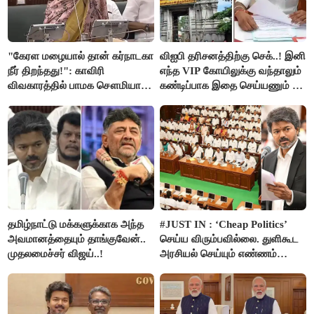
"கேரள மழையால் தான் கர்நாடகா
விஐபி தரிசனத்திற்கு செக்..! இனி
நீர் திறந்தது!": காவிரி
எந்த VIP கோயிலுக்கு வந்தாலும்
விவகாரத்தில் பாமக சௌமியா
கண்டிப்பாக இதை செய்யணும் -
அன்புமணி சாடல்!
அமைச்சர் ரமேஷ்..!
தமிழ்நாட்டு மக்களுக்காக அந்த
#JUST IN : ‘Cheap Politics’
அவமானத்தையும் தாங்குவேன்..
செய்ய விரும்பவில்லை. துளிகூட
முதலமைச்சர் விஜய்..!
அரசியல் செய்யும் எண்ணம்
இல்லை - உதயநிதிக்கு முதல்வர்
விஜய் பதில்!