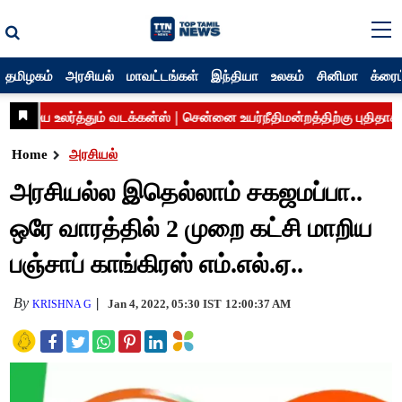
தமிழகம்
அரசியல்
மாவட்டங்கள்
இந்தியா
உலகம்
சினிமா
க்ரைம
Home
அரசியல்
அரசியல்ல இதெல்லாம் சகஜமப்பா..
ஒரே வாரத்தில் 2 முறை கட்சி மாறிய
பஞ்சாப் காங்கிரஸ் எம்.எல்.ஏ..
By
Jan 4, 2022, 05:30 IST
12:00:37 AM
KRISHNA G