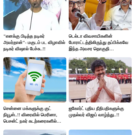
"எனக்கு பிடித்த நடிகர்
டெல்டா விவசாயிகளின்
அவர்தான்"- மகுடம் பட விழாவில்
போராட்டத்திலிருந்து தப்பிக்கவே
நடிகர் விஷால் பேச்சு..!!
இந்த அவசர தொகுதி
மறுவரையறை நாடகத்தை
அரங்கேற்றுகிறார் முதலமைச்சர் -
திமுக ஐடி விங்..!!
சென்னை மக்களுக்கு குட்
ஐகோர்ட் புதிய நீதிபதிகளுக்கு
நியூஸ்..!! விரைவில் மெரினா,
முதல்வர் விஜய் வாழ்த்து..!!
பெசன்ட் நகர் கடற்கரைகளில்
இலவச Wi-Fi வசதி..!!