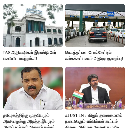
நாகேந்திரன்..!!
IAS அதிகாரிகள் இரண்டு பேர்
கொத்தட்டை டோல்கேட்டில்
பணியிட மாற்றம்..!!
சுங்கக்கட்டணம் அதிரடி குறைப்பு!
தமிழகத்திற்கு முதலிடமும்
#JUST IN : விஜய் தலைமையில்
அரசியலுக்கு அடுத்த இடமும்
நடைபெறும் எம்பிக்கள் கூட்டம் -
அளிப்பவர்கள் அனைத்துக்கட்சி
திமுக, அதிமுக,தேமுதிக மநீம