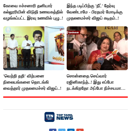
கோவை ஈச்சனாரி தனியார்
இந்த படிப்பிற்கு 'நீட்' தேர்வு
கல்லூரியின் விடுதி உணவகத்தில்
வேண்டாமே - பிரதமர் மோடிக்கு
வழங்கப்பட்ட இரவு உணவில் புழு..!
முதலமைச்சர் விஜய் கடிதம்..!
'வெற்றி தறி' விற்பனை
சொன்னதை செய்வார்
நிலையங்களை தொடங்கி
ரஜினிகாந்த்..! இது எப்போ
வைத்தார் முதலமைச்சர் விஜய்..!
நடக்கிறதோ அப்போ நிச்சயமாக
ரஜினி ₹1 கோடி தருவார் - லதா
ரஜினிகாந்த்..!