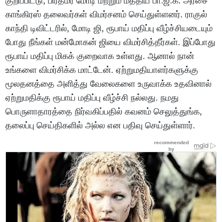
குறிப்பிட்டு, பிரதமர் மோடி மற்றும் மத்திய பா.ஜ.க. அரசை
காங்கிரஸ் தலைவர்கள் விமர்சனம் செய்துள்ளனர். ராகுல்
காந்தி டிவிட்டரில், மோடி ஜி, ரூபாய் மதிப்பு வீழ்ச்சியடையும்
போது நீங்கள் மன்மோகன் ஜியை விமர்சித்தீர்கள். இப்போது
ரூபாய் மதிப்பு மிகக் குறைவாக உள்ளது. ஆனால் நான்
உங்களை விமர்சிக்க மாட்டேன். ஏற்றுமதியாளர்களுக்கு
மூலதனத்தை அளித்து வேலைகளை உருவாக்க உதவினால்
ஏற்றுமதிக்கு ரூபாய் மதிப்பு வீழ்ச்சி நல்லது. நமது
பொருளாதாரத்தை நிர்வகிப்பதில் கவனம் செலுத்துங்க,
தலைப்பு செய்திகளில் அல்ல என பதிவு செய்துள்ளார்.