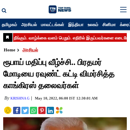
தமிழகம்
அரசியல்
மாவட்டங்கள்
இந்தியா
உலகம்
சினிமா
க்ரைம
Home
அரசியல்
ரூபாய் மதிப்பு வீழ்ச்சி.. பிரதமர்
மோடியை ரவுண்ட் கட்டி விமர்சித்த
காங்கிரஸ் தலைவர்கள்
By
May 10, 2022, 06:00 IST
12:30:01 AM
KRISHNA G