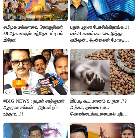
தமிழக மக்களவை தொகுதிகள்
புதுசு புதுசா யோசிக்கிறாங்க..!!
59 ஆக உயரும்: உத்தேச பட்டியல்
வங்கி கணக்கை கொடுத்து
இதோ!
கமிஷன்.. ஆன்லைன் மோசடி
கும்பலுக்கு உதவிய வாலிபர்
கைது..!!
#BIG NEWS : நடிகர் சரத்குமார்
இப்படி கூட மரணம் வருமா..??
ஆஜராக சம்மன் - நீதிமன்றம்
அக்கா, தங்கை பலி..
உத்தரவு..!!
கொண்டைக்கடலையால் பறிபோன
உயிர்கள்..!!