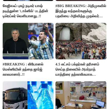
கேஜிஎஃப் புகழ் நடிகர் யாஷ்
#BIG BREAKING: அதிமுகவில்
நடித்துள்ள 'டாக்‌ஸிக்' படத்தின்
இருந்து வந்தவர்களுக்கு
டிரெய்லர் வெளியானது..!!
பதவியை அறிவித்த முதல்வர்
விஜய்..!!
#BREAKING : லியோனல்
4.5 லட்சம் பக்தர்கள் தரிசனம்
மெஸ்ஸியின் தந்தை ஜார்ஜ்
செய்த நிலையில் அமர்நாத்
காலமானார்..!!
யாத்திரை தற்காலிகமாக
நிறுத்தம்..!!