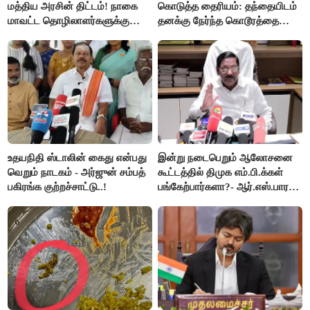
மத்திய அரசின் திட்டம்! நாகை
கொடுத்த தைரியம்: தந்தையிடம்
மாவட்ட தொழிலாளர்களுக்கு
தனக்கு நேர்ந்த கொடூரத்தை
ஆட்சியர் வெளியிட்ட சூப்பர்
கூறிய சிறுமி!
செய்தி!
உதயநிதி ஸ்டாலின் கைது என்பது
இன்று நடைபெறும் ஆலோசனை
வெறும் நாடகம் - அர்ஜுன் சம்பத்
கூட்டத்தில் திமுக எம்.பி.க்கள்
பகிரங்க குற்றச்சாட்டு..!
பங்கேற்பார்களா?- ஆர்.எஸ்.பாரதி
விளக்கம்..!