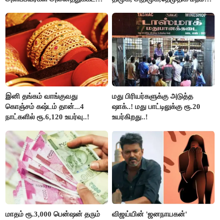
கூட்டத்தில் நிச்சயம்
புறக்கணிப்பு..!
பங்கேற்பார்கள் - மாணிக்கம்
தாகூர்..!!
இனி தங்கம் வாங்குவது
மது பிரியர்களுக்கு அடுத்த
கொஞ்சம் கஷ்டம் தான்...4
ஷாக்..! மது பாட்டிலுக்கு ரூ.20
நாட்களில் ரூ.6,120 உயர்வு..!
உயர்கிறது..!
மாதம் ரூ.3,000 பென்ஷன் தரும்
விஜய்யின் 'ஜனநாயகன்'