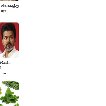
ா விவாகரத்து
வாரா
சேன்...
்
 -