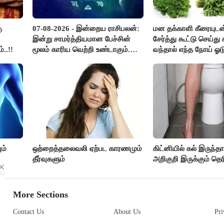
ு
07-08-2026 - இன்றைய ராசிபலன்:
மன தக்காளி கீரையுடன
இன்று சாமர்த்தியமான பேச்சின்
சேர்த்து கூட்டு செய்து ச
..!!
மூலம் காரிய வெற்றி உண்டாகும்.
வந்தால் எந்த நோய் ஓட
அடுத்தவரை நம்பி பொறுப்புகளை
?
ஒப்படைப்பதில் கவனம் தேவை..!
ம்
ஒற்றைத்தலைவலி ஏற்பட காரணமும்
கிட்னியில் கல் இருந்த
தீர்வுகளும்
அறிகுறி இருக்கும் தெர
More Sections
Contact Us
About Us
Pri