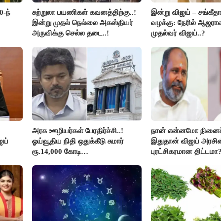
0-ந்
சுற்றுலா பயணிகள் கவனத்திற்கு..!
இன்று விஜய் – சங்கீத
இன்று முதல் நெல்லை அகஸ்தியர்
வழக்கு: நேரில் ஆஜரா
அருவிக்கு செல்ல தடை..!
முதல்வர் விஜய்..?
அரசு ஊழியர்கள் பேரதிர்ச்சி..!
நான் என்னமோ நினைச்
ஜய்
ஓய்வூதிய நிதி ஒதுக்கீடு சுமார்
இதுதான் விஜய் அரசின
ரூ.14,000 கோடி
புரட்சிகரமான திட்டமா?
குறைக்கப்பட்டுள்ளது..!
ஆர்.பி.உதயகுமார்..!