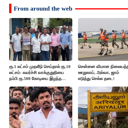
From around the web
ரூ.1 லட்சம் முதலீடு செய்தால் ரூ.10
சென்னை விமான நிலையத்த
லட்சம்: கவர்ச்சி வாக்குறுதியை
ஊறுகாய், அல்வா, ஜாம்
நம்பி ரூ.500 கோடியை இழந்த
எடுத்து செல்ல தடை!
திருப்பூர் மக்கள்!