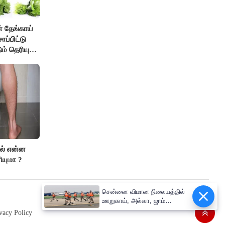
் தேங்காய்
ாப்பிட்டு
ும் தெரியுமா
ால் என்ன
ியுமா ?
சென்னை விமான நிலையத்தில்
ஊறுகாய், அல்வா, ஜாம்
எடுத்து செல்ல தடை!
vacy Policy