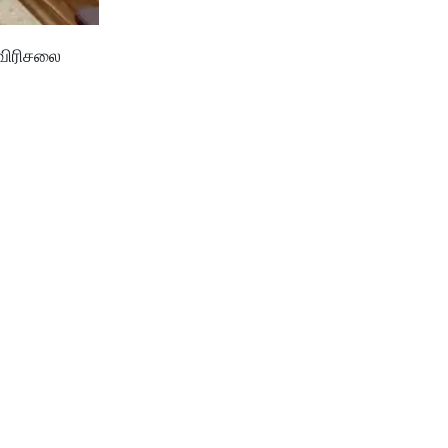
 விரிசலை