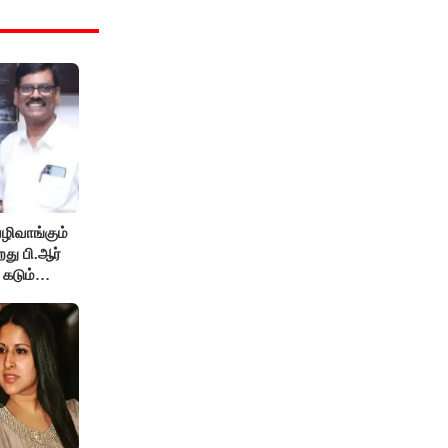
ழிவாங்கும்
து பி.ஆர்
 கடும்