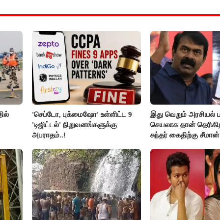
ில்
'செப்டோ, புக்மைஷோ' உள்ளிட்ட 9
இது வெறும் அரசியல் ப
'டிஜிட்டல்' நிறுவனங்களுக்கு
செயலாக தான் தெரிகிற
அபராதம்..!
சுந்தர் கைதிற்கு சீமான்
கண்டனம்..!