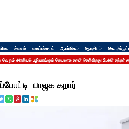
னிமா
க்ரைம்
லைப்ஸ்டைல்
ஆன்மிகம்
ஜோதிடம்
தொழில்நுட்
ுப்போட்டி- பாஜக கறார்