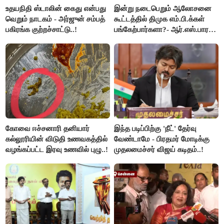
உதயநிதி ஸ்டாலின் கைது என்பது
இன்று நடைபெறும் ஆலோசனை
வெறும் நாடகம் - அர்ஜுன் சம்பத்
கூட்டத்தில் திமுக எம்.பி.க்கள்
பகிரங்க குற்றச்சாட்டு..!
பங்கேற்பார்களா?- ஆர்.எஸ்.பாரதி
விளக்கம்..!
கோவை ஈச்சனாரி தனியார்
இந்த படிப்பிற்கு 'நீட்' தேர்வு
கல்லூரியின் விடுதி உணவகத்தில்
வேண்டாமே - பிரதமர் மோடிக்கு
வழங்கப்பட்ட இரவு உணவில் புழு..!
முதலமைச்சர் விஜய் கடிதம்..!