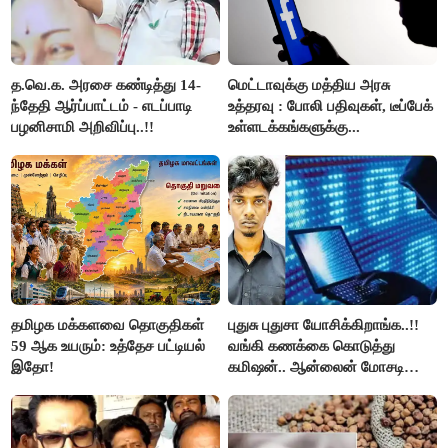
த.வெ.க. அரசை கண்டித்து 14-
மெட்டாவுக்கு மத்திய அரசு
ந்தேதி ஆர்ப்பாட்டம் - எடப்பாடி
உத்தரவு : போலி பதிவுகள், டீப்பேக்
பழனிசாமி அறிவிப்பு..!!
உள்ளடக்கங்களுக்கு...
தமிழக மக்களவை தொகுதிகள்
புதுசு புதுசா யோசிக்கிறாங்க..!!
59 ஆக உயரும்: உத்தேச பட்டியல்
வங்கி கணக்கை கொடுத்து
இதோ!
கமிஷன்.. ஆன்லைன் மோசடி
கும்பலுக்கு உதவிய வாலிபர்
கைது..!!