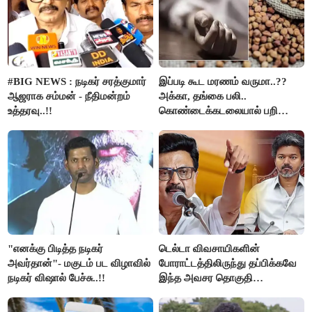
#BIG NEWS : நடிகர் சரத்குமார்
இப்படி கூட மரணம் வருமா..??
ஆஜராக சம்மன் - நீதிமன்றம்
அக்கா, தங்கை பலி..
உத்தரவு..!!
கொண்டைக்கடலையால் பறிபோன
உயிர்கள்..!!
"எனக்கு பிடித்த நடிகர்
டெல்டா விவசாயிகளின்
அவர்தான்"- மகுடம் பட விழாவில்
போராட்டத்திலிருந்து தப்பிக்கவே
நடிகர் விஷால் பேச்சு..!!
இந்த அவசர தொகுதி
மறுவரையறை நாடகத்தை
அரங்கேற்றுகிறார் முதலமைச்சர் -