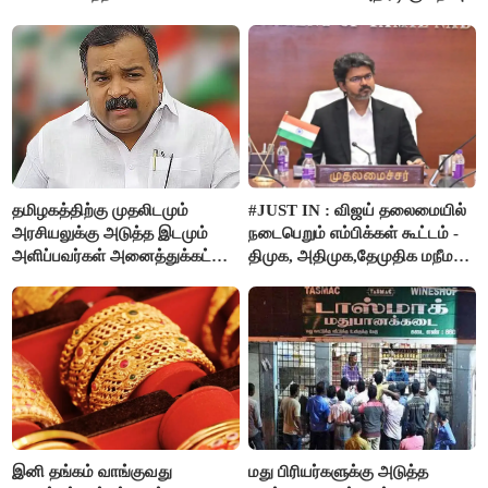
தமிழகத்திற்கு முதலிடமும்
#JUST IN : விஜய் தலைமையில்
அரசியலுக்கு அடுத்த இடமும்
நடைபெறும் எம்பிக்கள் கூட்டம் -
அளிப்பவர்கள் அனைத்துக்கட்சி
திமுக, அதிமுக,தேமுதிக மநீம
கூட்டத்தில் நிச்சயம்
புறக்கணிப்பு..!
பங்கேற்பார்கள் - மாணிக்கம்
தாகூர்..!!
இனி தங்கம் வாங்குவது
மது பிரியர்களுக்கு அடுத்த