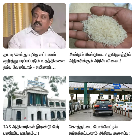
இரங்கல்..!!
அமெரிக்கா நிறைவேற்றம்..!!
தயவு செய்து யுபிஐ கட்டணம்
மீண்டும் மீண்டுமா..? தமிழகத்தில்
குறித்து பரப்பப்படும் வதந்திகளை
அதிகரிக்கும் அரிசி விலை..!
நம்ப வேண்டாம் - நயினார்
நாகேந்திரன்..!!
IAS அதிகாரிகள் இரண்டு பேர்
கொத்தட்டை டோல்கேட்டில்
பணியிட மாற்றம்..!!
சுங்கக்கட்டணம் அதிரடி குறைப்பு!