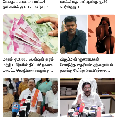
கொஞ்சம் கஷ்டம் தான்...4
ஷாக்..! மது பாட்டிலுக்கு ரூ.20
நாட்களில் ரூ.6,120 உயர்வு..!
உயர்கிறது..!
மாதம் ரூ.3,000 பென்ஷன் தரும்
விஜய்யின் 'ஜனநாயகன்'
மத்திய அரசின் திட்டம்! நாகை
கொடுத்த தைரியம்: தந்தையிடம்
மாவட்ட தொழிலாளர்களுக்கு
தனக்கு நேர்ந்த கொடூரத்தை
ஆட்சியர் வெளியிட்ட சூப்பர்
கூறிய சிறுமி!
செய்தி!