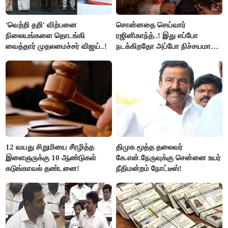
'வெற்றி தறி' விற்பனை
சொன்னதை செய்வார்
நிலையங்களை தொடங்கி
ரஜினிகாந்த்..! இது எப்போ
வைத்தார் முதலமைச்சர் விஜய்..!
நடக்கிறதோ அப்போ நிச்சயமாக
ரஜினி ₹1 கோடி தருவார் - லதா
ரஜினிகாந்த்..!
12 வயது சிறுமியை சீரழித்த
திமுக மூத்த தலைவர்
இளைஞருக்கு 10 ஆண்டுகள்
கே.என்.நேருவுக்கு சென்னை உயர்
கடுங்காவல் தண்டனை!
நீதிமன்றம் நோட்டீஸ்!