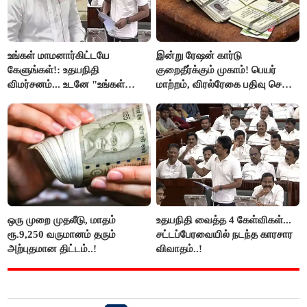
உங்கள் மாமனார்கிட்டயே
இன்று ரேஷன் கார்டு
கேளுங்கள்!: உதயநிதி
குறைதீர்க்கும் முகாம்! பெயர்
விமர்சனம்... உடனே "உங்கள்
மாற்றம், விரல்ரேகை பதிவு செய்ய
அப்பாவிடம் கேளுங்கள்" என
அரிய வாய்ப்பு!
ஆதவ் அர்ஜுனா பதிலடி!
ஒரு முறை முதலீடு, மாதம்
உதயநிதி வைத்த 4 கேள்விகள்...
ரூ.9,250 வருமானம் தரும்
சட்டப்பேரவையில் நடந்த காரசார
அற்புதமான திட்டம்..!
விவாதம்..!