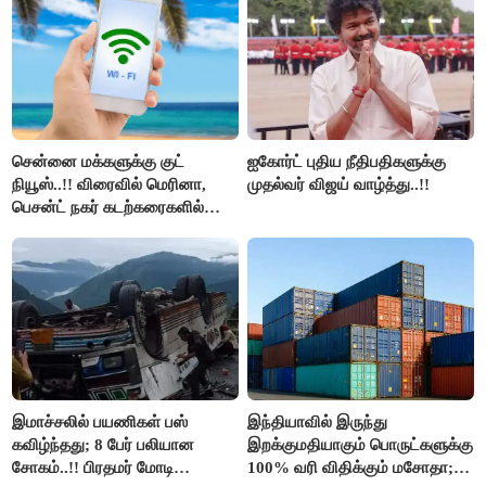
திமுக ஐடி விங்..!!
சென்னை மக்களுக்கு குட்
ஐகோர்ட் புதிய நீதிபதிகளுக்கு
நியூஸ்..!! விரைவில் மெரினா,
முதல்வர் விஜய் வாழ்த்து..!!
பெசன்ட் நகர் கடற்கரைகளில்
இலவச Wi-Fi வசதி..!!
இமாச்சலில் பயணிகள் பஸ்
இந்தியாவில் இருந்து
கவிழ்ந்தது; 8 பேர் பலியான
இறக்குமதியாகும் பொருட்களுக்கு
சோகம்..!! பிரதமர் மோடி
100% வரி விதிக்கும் மசோதா;