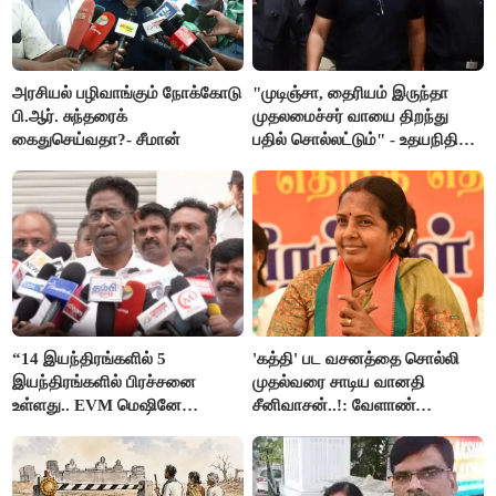
அரசியல் பழிவாங்கும் நோக்கோடு
"முடிஞ்சா, தைரியம் இருந்தா
பி.ஆர். சுந்தரைக்
முதலமைச்சர் வாயை திறந்து
கைதுசெய்வதா?- சீமான்
பதில் சொல்லட்டும்" - உதயநிதி
ஸ்டாலின்
“14 இயந்திரங்களில் 5
'கத்தி' பட வசனத்தை சொல்லி
இயந்திரங்களில் பிரச்சனை
முதல்வரை சாடிய வானதி
உள்ளது.. EVM மெஷினே
சீனிவாசன்..!: வேளாண்
பிரச்சனையா இருக்கு”- என்.ஆர்.
பட்ஜெட்டுக்கு பாஜக கடும்
இளங்கோ
எதிர்ப்பு!