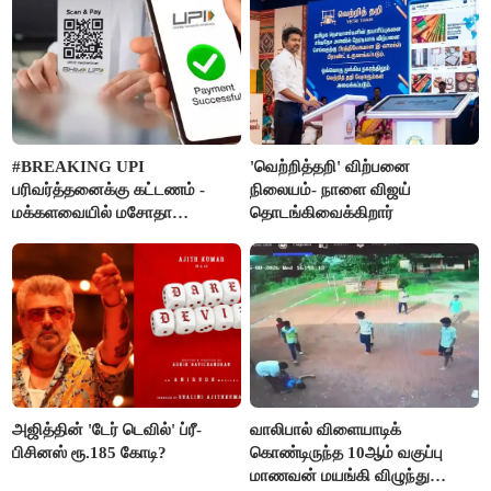
#BREAKING UPI
'வெற்றித்தறி' விற்பனை
பரிவர்த்தனைக்கு கட்டணம் -
நிலையம்- நாளை விஜய்
மக்களவையில் மசோதா
தொடங்கிவைக்கிறார்
நிறைவேற்றம்!
அஜித்தின் 'டேர் டெவில்' ப்ரீ-
வாலிபால் விளையாடிக்
பிசினஸ் ரூ.185 கோடி?
கொண்டிருந்த 10ஆம் வகுப்பு
மாணவன் மயங்கி விழுந்து