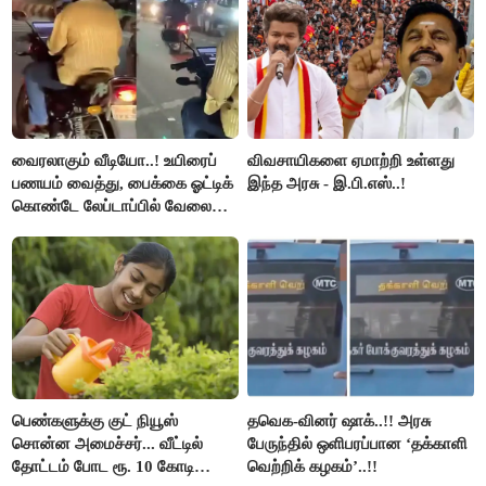
வைரலாகும் வீடியோ..! உயிரைப்
விவசாயிகளை ஏமாற்றி உள்ளது
பணயம் வைத்து, பைக்கை ஓட்டிக்
இந்த அரசு - இ.பி.எஸ்..!
கொண்டே லேப்டாப்பில் வேலை
பார்த்த நபர்..!
பெண்களுக்கு குட் நியூஸ்
தவெக-வினர் ஷாக்..!! அரசு
சொன்ன அமைச்சர்... வீட்டில்
பேருந்தில் ஒளிபரப்பான ‘தக்காளி
தோட்டம் போட ரூ. 10 கோடி
வெற்றிக் கழகம்’..!!