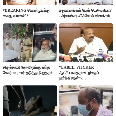
#BREAKING பொன்முடிக்கு
மதுபானங்கள் டோர் டெலிவரியா?
கைது வாரண்ட்!
- அமைச்சர் விக்னேஷ் விளக்கம்
திருத்தணி கோவிலுக்கு வந்த
“LABEL, STICKER
சேகர்பாபு கார் தடுத்து நிறுத்தம்
ஆட்சியாகத்தான் இதைப்
பார்க்கிறேன்”-
எம்.ஆர்.கே.பன்னீர்செல்வம்