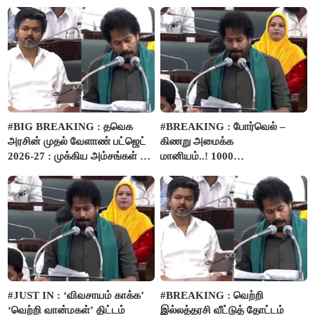
நிதி..!
#BIG BREAKING : தவெக
#BREAKING : போர்வெல் –
அரசின் முதல் வேளாண் பட்ஜெட்
கிணறு அமைக்க
2026-27 : முக்கிய அம்சங்கள் ஓர்
மானியம்..! 1000
பார்வை..!
விவசாயிகளுக்கு மானியத்தில்
பம்புசெட் வழங்கப்படும்..!
#JUST IN : ‘விவசாயம் காக்க’
#BREAKING : வெற்றி
‘வெற்றி வான்மகள்’ திட்டம்
இல்லத்தரசி வீட்டுத் தோட்டம்