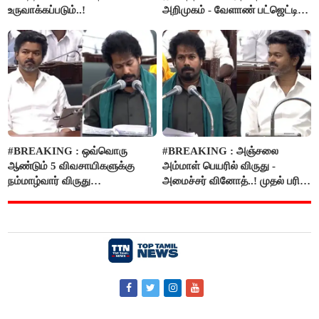
உருவாக்கப்படும்..!
அறிமுகம் - வேளாண் பட்ஜெட்டில்
அறிவிப்பு..!
#BREAKING : ஒவ்வொரு
#BREAKING : அஞ்சலை
ஆண்டும் 5 விவசாயிகளுக்கு
அம்மாள் பெயரில் விருது -
நம்மாழ்வார் விருது
அமைச்சர் வினோத்..! முதல் பரிசு
வழங்கப்படும்..!
ரூ.2.50 லட்சம் வழங்கப்படும்..!