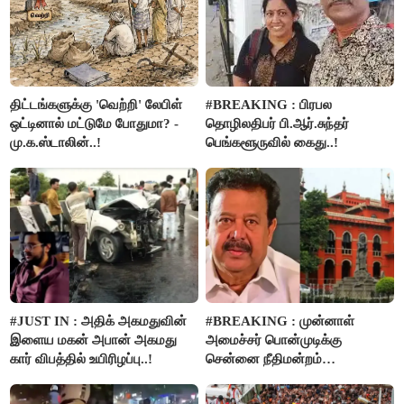
திட்டங்களுக்கு 'வெற்றி' லேபிள்
#BREAKING : பிரபல
ஒட்டினால் மட்டுமே போதுமா? -
தொழிலதிபர் பி.ஆர்.சுந்தர்
மு.க.ஸ்டாலின்..!
பெங்களூருவில் கைது..!
#JUST IN : அதிக் அகமதுவின்
#BREAKING : முன்னாள்
இளைய மகன் அபான் அகமது
அமைச்சர் பொன்முடிக்கு
கார் விபத்தில் உயிரிழப்பு..!
சென்னை நீதிமன்றம்
பிடிவாரண்ட்..!