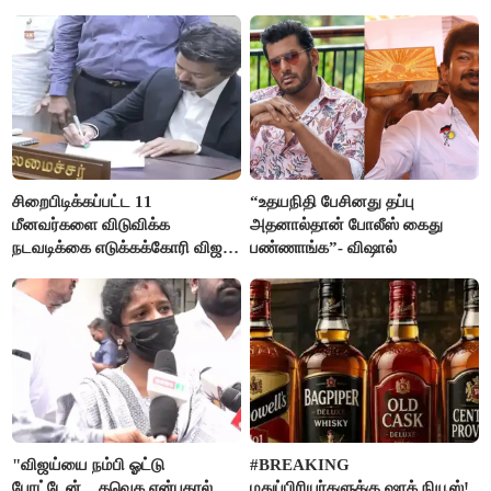
உயிரிழப்பு
சிறைபிடிக்கப்பட்ட 11
“உதயநிதி பேசினது தப்பு
மீனவர்களை விடுவிக்க
அதனால்தான் போலீஸ் கைது
நடவடிக்கை எடுக்கக்கோரி விஜய்
பண்ணாங்க”- விஷால்
கடிதம்
"விஜய்யை நம்பி ஓட்டு
#BREAKING
போட்டேன்... தவெக என்பதால்
மதுப்பிரியர்களுக்கு ஷாக் நியூஸ்!