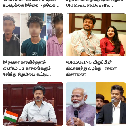
நடவடிக்கை இல்லை”- தவெக
Old Monk, McDowell's
நிர்வாகியால் பாதிக்கப்பட்ட பெண்
மதுபானங்களை விற்பனை செய்ய
கதறல்
FSSAI தடை
இருவரை காதலித்ததால்
#BREAKING விஜய்யின்
விபரீதம்... 2 காதலன்களும்
விவாகரத்து வழக்கு - நாளை
சேர்ந்து சிறுமியை கூட்டு
விசாரணை
வன்கொடுமை செய்து கொலை
செய்த கொடூரம்