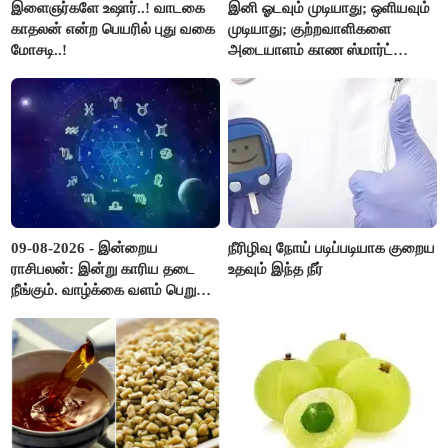
இளைஞர்களே உஷார்..! வாடகை
இனி ஓடவும் முடியாது; ஒளியவும்
காதலன் என்ற பெயரில் புது வகை
முடியாது; குற்றவாளிகளை
மோசடி..!
அடையாளம் காண ஸ்மார்ட்
கண்ணாடிகளை பயன்படுத்த
போலீசார் முடிவு..!
09-08-2026 - இன்றைய
நீரிழிவு நோய் படிப்படியாக குறைய
ராசிபலன்: இன்று காரிய தடை
உதவும் இந்த நீர்
நீங்கும். வாழ்க்கை வளம் பெறும்.
எதிரில் இருப்பவர்களை
எடைபோடுவது நல்லது..!