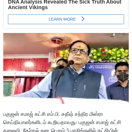
பகுஜன் சமாஜ் கட்சி எம்.பி. சதீஷ் சந்திர மிஸ்ரா
செய்தியாளர்களிடம் கூறியதாவது: பகுஜன் சமாஜ் கட்சி
தலைவி, தேர்தல் நடைபெறும் 5 மாநிங்களில் கட்சியின்