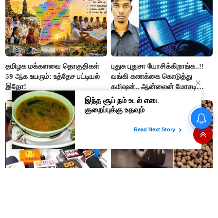
தமிழக மக்களவை தொகுதிகள்
புதுசு புதுசா யோசிக்கிறாங்க..!!
59 ஆக உயரும்: உத்தேச பட்டியல்
வங்கி கணக்கை கொடுத்து
இதோ!
கமிஷன்.. ஆன்லைன் மோசடி
கும்பலுக்கு உதவிய வாலிபர்
கைது..!!
UPI பரிவர்த்தனைகளுக்கு
கட்டணம் என்பது உண்மையா..?
மத்திய அரசு விளக்கம்..!
#BIG NEWS : நடிகர் சரத்குமார்
இப்படி கூட மரணம் வருமா..??
ஆஜராக சம்மன் - நீதிமன்றம்
அக்கா, தங்கை பலி..
உத்தரவு..!!
கொண்டைக்கடலையால் பறிபோன
உயிர்கள்..!!