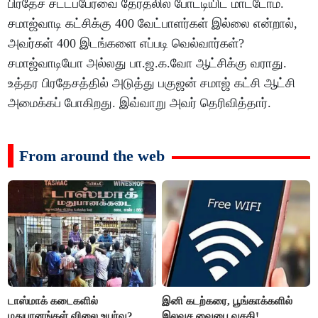
பிரதேச சட்டப்பேரவை தேர்தலில் போட்டியிட மாட்டோம்.
சமாஜ்வாடி கட்சிக்கு 400 வேட்பாளர்கள் இல்லை என்றால்,
அவர்கள் 400 இடங்களை எப்படி வெல்வார்கள்?
சமாஜ்வாடியோ அல்லது பா.ஜ.க.வோ ஆட்சிக்கு வராது.
உத்தர பிரதேசத்தில் அடுத்து பகுஜன் சமாஜ் கட்சி ஆட்சி
அமைக்கப் போகிறது. இவ்வாறு அவர் தெரிவித்தார்.
From around the web
டாஸ்மாக் கடைகளில்
இனி கடற்கரை, பூங்காக்களில்
மதுபானங்கள் விலை உயர்வு?
இலவச வைபை வசதி!