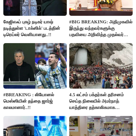
கேஜிஎஃப் புகழ் நடிகர் யாஷ்
#BIG BREAKING: அதிமுகவில்
நடித்துள்ள 'டாக்‌ஸிக்' படத்தின்
இருந்து வந்தவர்களுக்கு
டிரெய்லர் வெளியானது..!!
பதவியை அறிவித்த முதல்வர்
விஜய்..!!
#BREAKING : லியோனல்
4.5 லட்சம் பக்தர்கள் தரிசனம்
மெஸ்ஸியின் தந்தை ஜார்ஜ்
செய்த நிலையில் அமர்நாத்
காலமானார்..!!
யாத்திரை தற்காலிகமாக
நிறுத்தம்..!!