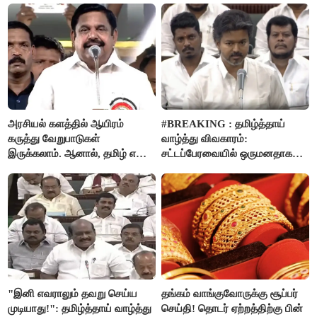
தான்..!
ஊக்கத்தொகையை உயர்த்த
முடிவு - முதலமைச்சர் விஜய்
அறிவிப்பு..!
அரசியல் களத்தில் ஆயிரம்
#BREAKING : தமிழ்த்தாய்
கருத்து வேறுபாடுகள்
வாழ்த்து விவகாரம்:
இருக்கலாம். ஆனால், தமிழ் என்று
சட்டப்பேரவையில் ஒருமனதாக
வரும்போது நாம் அனைவரும்
நிறைவேற்றம்
தமிழர்கள் - எடப்பாடி பழனிசாமி..!
"இனி எவராலும் தவறு செய்ய
தங்கம் வாங்குவோருக்கு சூப்பர்
முடியாது!": தமிழ்த்தாய் வாழ்த்து
செய்தி! தொடர் ஏற்றத்திற்கு பின்