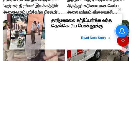
'ஹர் கர் திரங்கா' இயக்கத்தில்
ஆபத்து! கடுமையான வெப்ப
அனைவரும் பங்கேற்க பிரதமர்
அலை மற்றும் விலைவாசி
மோடி அழைப்பு!
உயர்வுக்கு தயாராகிறதா நாடு?
பிள்ளை போல வளர்த்தேனே
ஆம்புலன்ஸ் ஊழியர்களுக்கு
மரத்தை கட்டிப்பிடித்து கதறி
நற்செய்தி: 8.33% போனஸ் &
அழுத பெண்! 10 ஆண்டுகள்
பணி நேரம் 8 மணி நேரமாக
ஆசையாக வளர்த்த மரங்கள்
குறைப்பு..!
வெட்டி சாய்ப்பு..!