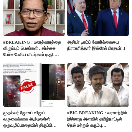
#BREAKING : பலாத்காரத்தை
அதிபர் டிரம்ப் கோரிக்கையை
விரும்பும் பெண்கள் : சர்ச்சை
நிராகரித்தார் இஸ்ரேல் பிரதமர்..!
பேச்சு பேசிய விமர்சகர் டி.ஜி.
மோகன்தாஸ் கைது..!
முதல்வர் ஜோசப் விஜய்
#BIG BREAKING : வரலாற்றில்
வருகைக்காக ஆம்புலன்ஸ்
இல்லாத அளவில் தமிழ்நாட்டில்
ஒருவழிப்பாதையில் திருப்பி
நெல் மற்றும் கரும்பு
விடப்பட்டதா? உண்மை இது
கொள்முதலுக்கான