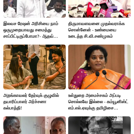
இலவச ரேஷன் அரிசியை நாம்
திருமாவளவனை முதல்வராக்க
ஒருமுறையாவது சமைத்து
சொன்னேன் - உண்மையை
சாப்பிட்டிருப்போமா?- ஆதவ்
உடைத்த சி.வி.சண்முகம்
அர்ஜூனா
அறங்காவலர் தேர்வுக் குழுவில்
உள்துறை அமைச்சகம் அப்படி
தயாரிப்பாளர் அர்ச்சனா
சொல்லவே இல்லை - கம்யூனிஸ்ட்
கல்பாத்தி!
எம்.எல்.ஏவுக்கு தமிழிசை
கண்டனம்!