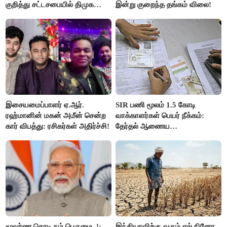
குறித்து சட்டசபையில் திமுக
இன்று குறைந்த தங்கம் விலை!
வைத்த அதிரடி கோரிக்கை!
இசையமைப்பாளர் ஏ.ஆர்.
SIR பணி மூலம் 1.5 கோடி
ரஹ்மானின் மகன் அமீன் சென்ற
வாக்காளர்கள் பெயர் நீக்கம்:
கார் விபத்து: ரசிகர்கள் அதிர்ச்சி!
தேர்தல் ஆணைய
நடவடிக்கையால் பரபரப்பு!
மூவர்ண கொடி நம் பெருமை..!:
இந்தியாவிற்கு வரும் எல் நினோ