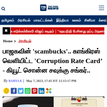
தமிழகம்
அரசியல்
மாவட்டங்கள்
இந்தியா
உலகம்
சினிமா
க்ரைம
Home
அரசியல்
பாஜகவின் 'scambucks'.. காங்கிரஸ்
வெளியிட்ட 'Corruption Rate Card’
- கியூட் சொன்ன சவுக்கு சங்கர்..
By
May 7, 2023, 17:45 IST
12:15:17 PM
RAMYA K