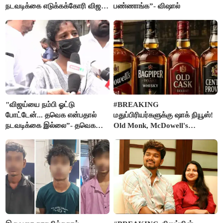
நடவடிக்கை எடுக்கக்கோரி விஜய்
பண்ணாங்க”- விஷால்
கடிதம்
"விஜய்யை நம்பி ஓட்டு
#BREAKING
போட்டேன்... தவெக என்பதால்
மதுப்பிரியர்களுக்கு ஷாக் நியூஸ்!
நடவடிக்கை இல்லை”- தவெக
Old Monk, McDowell's
நிர்வாகியால் பாதிக்கப்பட்ட பெண்
மதுபானங்களை விற்பனை செய்ய
கதறல்
FSSAI தடை