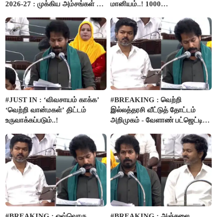
2026-27 : முக்கிய அம்சங்கள் ஓர்
மானியம்..! 1000
பார்வை..!
விவசாயிகளுக்கு மானியத்தில்
பம்புசெட் வழங்கப்படும்..!
#JUST IN : ‘விவசாயம் காக்க’
#BREAKING : வெற்றி
‘வெற்றி வான்மகள்’ திட்டம்
இல்லத்தரசி வீட்டுத் தோட்டம்
உருவாக்கப்படும்..!
அறிமுகம் - வேளாண் பட்ஜெட்டில்
அறிவிப்பு..!
#BREAKING : ஒவ்வொரு
#BREAKING : அஞ்சலை