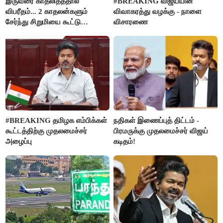
இருவரை காதலித்ததால்
#BREAKING விஜய்யின்
விபரீதம்... 2 காதலன்களும்
விவாகரத்து வழக்கு - நாளை
சேர்ந்து சிறுமியை கூட்டு
விசாரணை
வன்கொடுமை செய்து கொலை
செய்த கொடூரம்
#BREAKING தமிழக எம்பிக்கள்
நதிகள் இணைப்புத் திட்டம் -
கூட்டத்திற்கு முதலமைச்சர்
பிரமருக்கு முதலமைச்சர் விஜய்
அழைப்பு
கடிதம்!