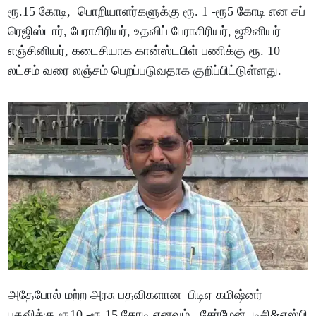
ரூ.15 கோடி, பொறியாளர்களுக்கு ரூ. 1 -ரூ5 கோடி என சப்
ரெஜிஸ்டார், பேராசிரியர், உதவிப் பேராசிரியர், ஜூனியர்
எஞ்சினியர், கடைசியாக கான்ஸ்டபிள் பணிக்கு ரூ. 10
லட்சம் வரை லஞ்சம் பெறப்படுவதாக குறிப்பிட்டுள்ளது.
அதேபோல் மற்ற அரசு பதவிகளான பிடிஏ கமிஷ்னர்
பதவிக்கு ரூ10 -ரூ.15 கோடி எனவும், சேர்மேன், டிசி&எஸ்பி