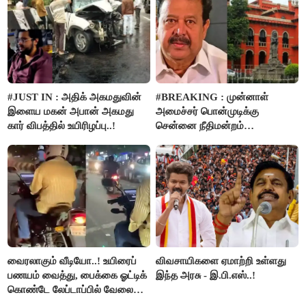
#JUST IN : அதிக் அகமதுவின்
#BREAKING : முன்னாள்
இளைய மகன் அபான் அகமது
அமைச்சர் பொன்முடிக்கு
கார் விபத்தில் உயிரிழப்பு..!
சென்னை நீதிமன்றம்
பிடிவாரண்ட்..!
வைரலாகும் வீடியோ..! உயிரைப்
விவசாயிகளை ஏமாற்றி உள்ளது
பணயம் வைத்து, பைக்கை ஓட்டிக்
இந்த அரசு - இ.பி.எஸ்..!
கொண்டே லேப்டாப்பில் வேலை
பார்த்த நபர்..!