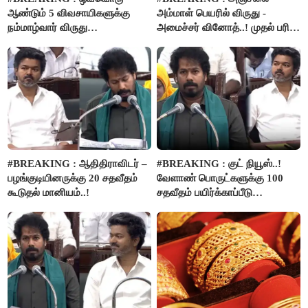
ஆண்டும் 5 விவசாயிகளுக்கு
அம்மாள் பெயரில் விருது -
நம்மாழ்வார் விருது
அமைச்சர் வினோத்..! முதல் பரிசு
வழங்கப்படும்..!
ரூ.2.50 லட்சம் வழங்கப்படும்..!
#BREAKING : ஆதிதிராவிடர் –
#BREAKING : குட் நியூஸ்..!
பழங்குடியினருக்கு 20 சதவீதம்
வேளாண் பொருட்களுக்கு 100
கூடுதல் மானியம்..!
சதவீதம் பயிர்க்காப்பீடு
வழங்கபடும் - அமைச்சர்
வினோத்..!