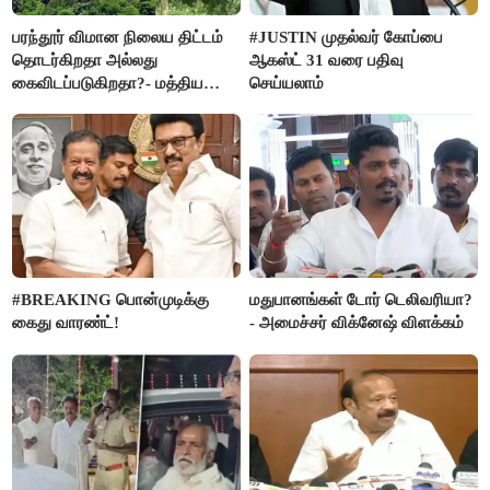
பரந்தூர் விமான நிலைய திட்டம்
#JUSTIN முதல்வர் கோப்பை
தொடர்கிறதா அல்லது
ஆகஸ்ட் 31 வரை பதிவு
கைவிடப்படுகிறதா?- மத்திய
செய்யலாம்
அரசு விளக்கம்
#BREAKING பொன்முடிக்கு
மதுபானங்கள் டோர் டெலிவரியா?
கைது வாரண்ட்!
- அமைச்சர் விக்னேஷ் விளக்கம்