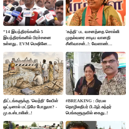
“14 இயந்திரங்களில் 5
'கத்தி' பட வசனத்தை சொல்லி
இயந்திரங்களில் பிரச்சனை
முதல்வரை சாடிய வானதி
உள்ளது.. EVM மெஷினே
சீனிவாசன்..!: வேளாண்
பிரச்சனையா இருக்கு”- என்.ஆர்.
பட்ஜெட்டுக்கு பாஜக கடும்
இளங்கோ
எதிர்ப்பு!
திட்டங்களுக்கு 'வெற்றி' லேபிள்
#BREAKING : பிரபல
ஒட்டினால் மட்டுமே போதுமா? -
தொழிலதிபர் பி.ஆர்.சுந்தர்
மு.க.ஸ்டாலின்..!
பெங்களூருவில் கைது..!