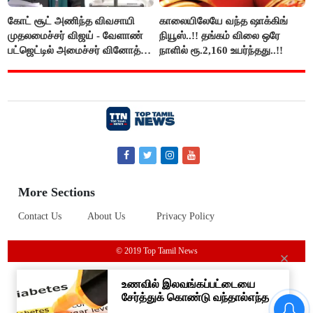
கோட் சூட் அணிந்த விவசாயி
காலையிலேயே வந்த ஷாக்கிங்
முதலமைச்சர் விஜய் - வேளாண்
நியூஸ்..!! தங்கம் விலை ஒரே
பட்ஜெட்டில் அமைச்சர் வினோத்
நாளில் ரூ.2,160 உயர்ந்தது..!!
பெருமிதம்..!
More Sections
Contact Us
About Us
Privacy Policy
© 2019 Top Tamil News
“நிதி நிலைமை சரியான பிறகு