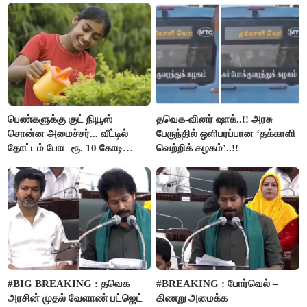
பெண்களுக்கு குட் நியூஸ்
தவெக-வினர் ஷாக்..!! அரசு
சொன்ன அமைச்சர்... வீட்டில்
பேருந்தில் ஒளிபரப்பான ‘தக்காளி
தோட்டம் போட ரூ. 10 கோடி
வெற்றிக் கழகம்’..!!
நிதி..!
#BIG BREAKING : தவெக
#BREAKING : போர்வெல் –
அரசின் முதல் வேளாண் பட்ஜெட்
கிணறு அமைக்க