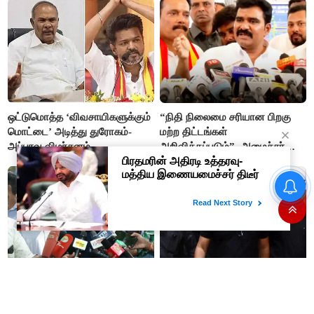
ஒட்டுமொத்த ‘விவசாயிகளுக்கும்
“நிதி நிலைமை சரியான பிறகு
மொட்டை’ அடித்து துரோகம்-
மற்ற திட்டங்கள்
அப்பாவு விமர்சனம்
அறிவிக்கப்படும்”- அமைச்சர்
நிர்மல்குமார் விளக்கம்
“நிதி நிலைமை சரியான பிறகு
மற்ற திட்டங்கள் அறிவிக்கப்படும்”-
அமைச்சர் நிர்மல்குமார் விளக்கம்
அரசியல் பழிவாங்கும் நோக்கோடு
"முடிஞ்சா, தைரியம் இருந்தா
பி.ஆர். சுந்தரைக்
முதலமைச்சர் வாயை திறந்து