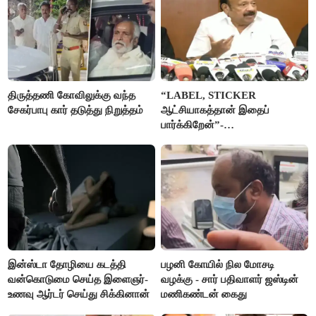
திருத்தணி கோவிலுக்கு வந்த
“LABEL, STICKER
சேகர்பாபு கார் தடுத்து நிறுத்தம்
ஆட்சியாகத்தான் இதைப்
பார்க்கிறேன்”-
எம்.ஆர்.கே.பன்னீர்செல்வம்
இன்ஸ்டா தோழியை கடத்தி
பழனி கோயில் நில மோசடி
வன்கொடுமை செய்த இளைஞர்-
வழக்கு - சார் பதிவாளர் ஜஸ்டின்
உணவு ஆர்டர் செய்து சிக்கினான்
மணிகண்டன் கைது