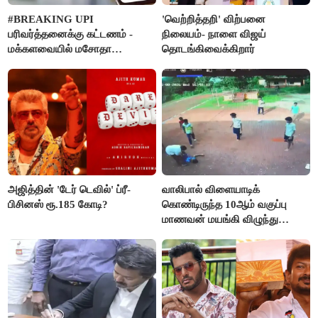
#BREAKING UPI
'வெற்றித்தறி' விற்பனை
பரிவர்த்தனைக்கு கட்டணம் -
நிலையம்- நாளை விஜய்
மக்களவையில் மசோதா
தொடங்கிவைக்கிறார்
நிறைவேற்றம்!
அஜித்தின் 'டேர் டெவில்' ப்ரீ-
வாலிபால் விளையாடிக்
பிசினஸ் ரூ.185 கோடி?
கொண்டிருந்த 10ஆம் வகுப்பு
மாணவன் மயங்கி விழுந்து
உயிரிழப்பு