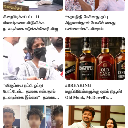
சிறைபிடிக்கப்பட்ட 11
“உதயநிதி பேசினது தப்பு
மீனவர்களை விடுவிக்க
அதனால்தான் போலீஸ் கைது
நடவடிக்கை எடுக்கக்கோரி விஜய்
பண்ணாங்க”- விஷால்
கடிதம்
"விஜய்யை நம்பி ஓட்டு
#BREAKING
போட்டேன்... தவெக என்பதால்
மதுப்பிரியர்களுக்கு ஷாக் நியூஸ்!
நடவடிக்கை இல்லை”- தவெக
Old Monk, McDowell's
நிர்வாகியால் பாதிக்கப்பட்ட பெண்
மதுபானங்களை விற்பனை செய்ய
கதறல்
FSSAI தடை