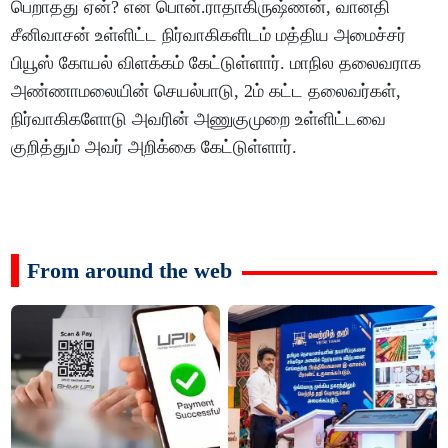
பெறாதது ஏன்? என பொன்.ராதாகிருஷ்ணன், வானதி
சீனிவாசன் உள்ளிட்ட நிர்வாகிகளிடம் மத்திய அமைச்சர்
பியூஸ் கோயல் விளக்கம் கேட்டுள்ளார். மாநில தலைவராக
அண்ணாமலையின் செயல்பாடு, 2ம் கட்ட தலைவர்கள்,
நிர்வாகிகளோடு அவரின் அணுகுமுறை உள்ளிட்டவை
குறித்தும் அவர் அறிக்கை கேட்டுள்ளார்.
From around the web