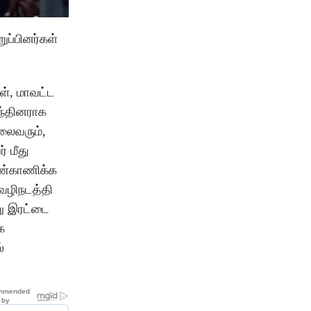
ப்பினர்கள்
், மாவட்ட
ுந்தினராக
லைவரும்,
 மீது
கண்காணிக்க
வழிநடத்தி
று இரட்டை
க
்