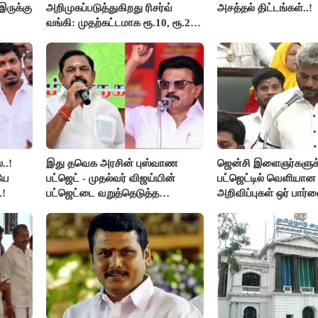
இருக்கு
அறிமுகப்படுத்துகிறது ரிசர்வ்
அசத்தல் திட்டங்கள்..!
வங்கி: முதற்கட்டமாக ரூ.10, ரூ.20
நோட்டுகள் அச்சடிப்பு!
..!
இது தவெக அரசின் புஸ்வாண
ஜென்சி இளைஞர்களுக
யே
பட்ஜெட் - முதல்வர் விஜய்யின்
பட்ஜெட்டில் வெளியா
.!
பட்ஜெட்டை வறுத்தெடுத்த
அறிவிப்புகள் ஒர் பார்வ
மு.க.ஸ்டாலின், இபிஎஸ்..!