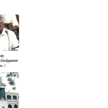
்கு
ன அசத்தலான
ை..!