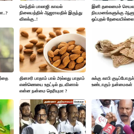
செந்தில் பாலாஜி காவல்
இனி தலைமைச் செயலாள
ா..?
நிலையத்தில் ஆஜராவதில் இருந்து
நியமனங்களுக்கு ஆளு
விலக்கு..!
ஒப்புதல் தேவையில்லை 
அரசு அதிரடி..!
 இதை
தினசரி பாதாம் பால் அல்லது பாதாம்
சுக்கு காபி குடிப்போருக
எண்ணெயை உதட்டில் தடவினால்
உண்டாகும் நன்மைகள்
என்ன நன்மை தெரியுமா ?