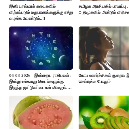
இனி டாஸ்மாக் கடைகளில்
தமிழக அரசியலில் பரபரப்பு :
விற்கப்படும் மதுபானங்களுக்கு ரசீது
அதிமுகவில் மீண்டும் விரிசல
வழங்க வேண்டும்..!!
06-08-2026 - இன்றைய ராசிபலன்:
கோப உணர்ச்சிகள் குறைய
இன்று உங்களது செயல்களுக்கு
செய்யுங்க போதும்
இருந்த முட்டுகட்டைகள் விலகும்.
எதிர்பார்த்த உதவிகள் கிடைக்கும்.
பணவரத்து கூடும்..!