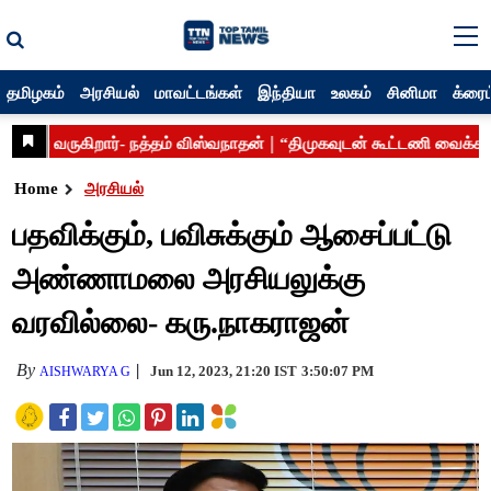
தமிழகம்
அரசியல்
மாவட்டங்கள்
இந்தியா
உலகம்
சினிமா
க்ரைம
Home
அரசியல்
பதவிக்கும், பவிசுக்கும் ஆசைப்பட்டு
அண்ணாமலை அரசியலுக்கு
வரவில்லை- கரு.நாகராஜன்
By
Jun 12, 2023, 21:20 IST
3:50:07 PM
AISHWARYA G