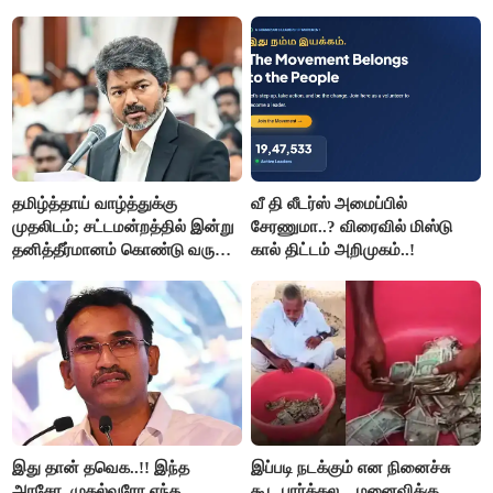
சக்ரவர்த்தி..?
தமிழ்த்தாய் வாழ்த்துக்கு
வீ தி லீடர்ஸ் அமைப்பில்
முதலிடம்; சட்டமன்றத்தில் இன்று
சேரணுமா..? விரைவில் மிஸ்டு
தனித்தீர்மானம் கொண்டு வரும்
கால் திட்டம் அறிமுகம்..!
முதல் அமைச்சர் விஜய்.!!
இது தான் தவெக..!! இந்த
இப்படி நடக்கும் என நினைச்சு
அரசோ, முதல்வரோ எந்த
கூட பார்க்கல... மனைவிக்கு