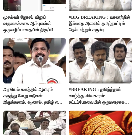
முதல்வர் ஜோசப் விஜய்
#BIG BREAKING : வரலாற்றில்
வருகைக்காக ஆம்புலன்ஸ்
இல்லாத அளவில் தமிழ்நாட்டில்
ஒருவழிப்பாதையில் திருப்பி
நெல் மற்றும் கரும்பு
விடப்பட்டதா? உண்மை இது
கொள்முதலுக்கான
தான்..!
ஊக்கத்தொகையை உயர்த்த
முடிவு - முதலமைச்சர் விஜய்
அறிவிப்பு..!
அரசியல் களத்தில் ஆயிரம்
#BREAKING : தமிழ்த்தாய்
கருத்து வேறுபாடுகள்
வாழ்த்து விவகாரம்:
இருக்கலாம். ஆனால், தமிழ் என்று
சட்டப்பேரவையில் ஒருமனதாக
வரும்போது நாம் அனைவரும்
நிறைவேற்றம்
தமிழர்கள் - எடப்பாடி பழனிசாமி..!