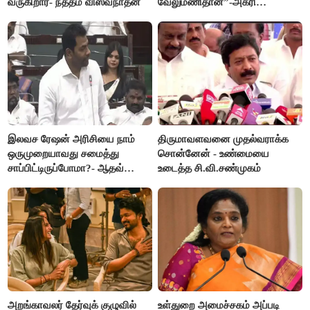
வருகிறார்- நத்தம் விஸ்வநாதன்
வேலுமணிதான்”-அக்ரி
கிருஷ்ணமூர்த்தி
இலவச ரேஷன் அரிசியை நாம்
திருமாவளவனை முதல்வராக்க
ஒருமுறையாவது சமைத்து
சொன்னேன் - உண்மையை
சாப்பிட்டிருப்போமா?- ஆதவ்
உடைத்த சி.வி.சண்முகம்
அர்ஜூனா
அறங்காவலர் தேர்வுக் குழுவில்
உள்துறை அமைச்சகம் அப்படி