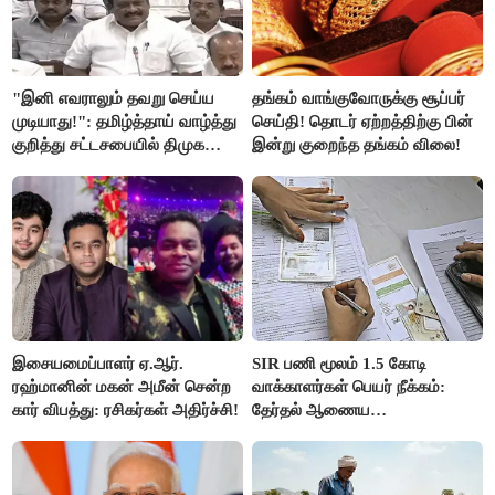
"இனி எவராலும் தவறு செய்ய
தங்கம் வாங்குவோருக்கு சூப்பர்
முடியாது!": தமிழ்த்தாய் வாழ்த்து
செய்தி! தொடர் ஏற்றத்திற்கு பின்
குறித்து சட்டசபையில் திமுக
இன்று குறைந்த தங்கம் விலை!
வைத்த அதிரடி கோரிக்கை!
இசையமைப்பாளர் ஏ.ஆர்.
SIR பணி மூலம் 1.5 கோடி
ரஹ்மானின் மகன் அமீன் சென்ற
வாக்காளர்கள் பெயர் நீக்கம்:
கார் விபத்து: ரசிகர்கள் அதிர்ச்சி!
தேர்தல் ஆணைய
நடவடிக்கையால் பரபரப்பு!