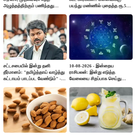
அழுத்தத்திற்கும் பணிந்தது
பயந்து மண்ணில் புதைத்த ரூ.5
கிடையாது; அமைச்சர்
லட்சம்; கடைசியில் நடந்தது...
அருண்ராஜ்..!
சட்டசபையில் இன்று தனி
10-08-2026 - இன்றைய
தீர்மானம்: "தமிழ்த்தாய் வாழ்த்து
ராசிபலன்: இன்று எடுத்த
கட்டாயம் பாடப்பட வேண்டும்" -
வேலையை சிறப்பாக செய்து
முதல்வர் விஜய் முன்மொழிகிறார்!
முடித்து நற்பெயர் பெறுவீர்கள்.
அதே நேரத்தில் கூடுதலாக
உழைக்க வேண்டி இருக்கும்..!