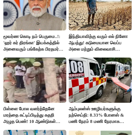
மூவர்ண கொடி நம் பெருமை..!:
இந்தியாவிற்கு வரும் எல் நினோ
'ஹர் கர் திரங்கா' இயக்கத்தில்
ஆபத்து! கடுமையான வெப்ப
அனைவரும் பங்கேற்க பிரதமர்
அலை மற்றும் விலைவாசி
மோடி அழைப்பு!
உயர்வுக்கு தயாராகிறதா நாடு?
பிள்ளை போல வளர்த்தேனே
ஆம்புலன்ஸ் ஊழியர்களுக்கு
மரத்தை கட்டிப்பிடித்து கதறி
நற்செய்தி: 8.33% போனஸ் &
அழுத பெண்! 10 ஆண்டுகள்
பணி நேரம் 8 மணி நேரமாக
ஆசையாக வளர்த்த மரங்கள்
குறைப்பு..!
வெட்டி சாய்ப்பு..!