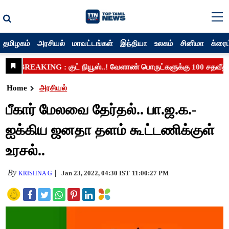
தமிழகம்
அரசியல்
மாவட்டங்கள்
இந்தியா
உலகம்
சினிமா
க்ரைம
Home
அரசியல்
பீகார் மேலவை தேர்தல்.. பா.ஜ.க.-
ஐக்கிய ஜனதா தளம் கூட்டணிக்குள்
உரசல்..
By
Jan 23, 2022, 04:30 IST
11:00:27 PM
KRISHNA G