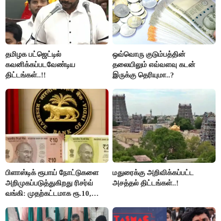
தமிழக பட்ஜெட்டில்
ஒவ்வொரு குடும்பத்தின்
கவனிக்கப்படவேண்டிய
தலையிலும் எவ்வளவு கடன்
திட்டங்கள்..!!
இருக்கு தெரியுமா..?
பிளாஸ்டிக் ரூபாய் நோட்டுகளை
மதுரைக்கு அறிவிக்கப்பட்ட
அறிமுகப்படுத்துகிறது ரிசர்வ்
அசத்தல் திட்டங்கள்..!
வங்கி: முதற்கட்டமாக ரூ.10,
ரூ.20 நோட்டுகள் அச்சடிப்பு!