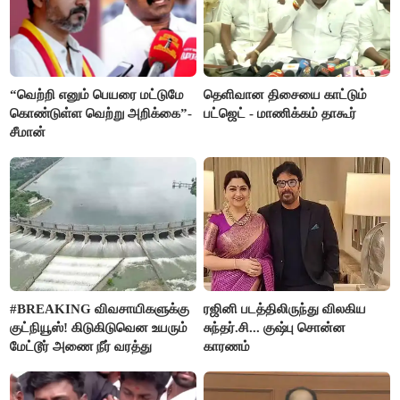
“வெற்றி எனும் பெயரை மட்டுமே
தெளிவான திசையை காட்டும்
கொண்டுள்ள வெற்று அறிக்கை”-
பட்ஜெட் - மாணிக்கம் தாகூர்
சீமான்
#BREAKING விவசாயிகளுக்கு
ரஜினி படத்திலிருந்து விலகிய
குட்நியூஸ்! கிடுகிடுவென உயரும்
சுந்தர்.சி... குஷ்பு சொன்ன
மேட்டூர் அணை நீர் வரத்து
காரணம்