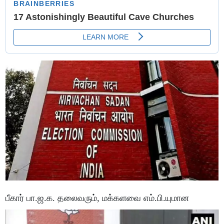
பீகார் பா.ஜ.க. தலைவரும், மக்களவை எம்.பி.யுமான