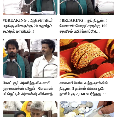
#BREAKING : ஆதிதிராவிடர் –
#BREAKING : குட் நியூஸ்..!
பழங்குடியினருக்கு 20 சதவீதம்
வேளாண் பொருட்களுக்கு 100
கூடுதல் மானியம்..!
சதவீதம் பயிர்க்காப்பீடு
வழங்கபடும் - அமைச்சர்
வினோத்..!
கோட் சூட் அணிந்த விவசாயி
காலையிலேயே வந்த ஷாக்கிங்
முதலமைச்சர் விஜய் - வேளாண்
நியூஸ்..!! தங்கம் விலை ஒரே
பட்ஜெட்டில் அமைச்சர் வினோத்
நாளில் ரூ.2,160 உயர்ந்தது..!!
பெருமிதம்..!