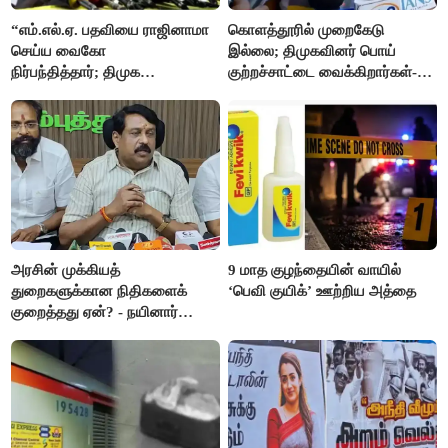
“எம்.எல்.ஏ. பதவியை ராஜினாமா
கொளத்தூரில் முறைகேடு
செய்ய வைகோ
இல்லை; திமுகவினர் பொய்
நிர்பந்தித்தார்; திமுக
குற்றச்சாட்டை வைக்கிறார்கள்-
எம்.எல்.ஏக்களாகவே
வி.எஸ்.பாபு
தொடர்கிறோம்”- மதிமுக
எம்.எல்.ஏக்கள் பரபரப்பு பேட்டி
அரசின் முக்கியத்
9 மாத குழந்தையின் வாயில்
துறைகளுக்கான நிதிகளைக்
‘பெவி குயிக்’ ஊற்றிய அத்தை
குறைத்தது ஏன்? - நயினார்
நாகேந்திரன்