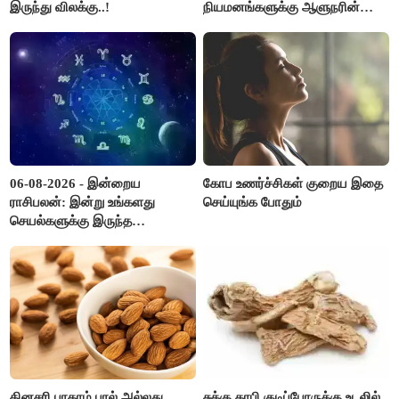
இருந்து விலக்கு..!
நியமனங்களுக்கு ஆளுநரின்
ஒப்புதல் தேவையில்லை -
தமிழ்நாடு அரசு அதிரடி..!
06-08-2026 - இன்றைய
கோப உணர்ச்சிகள் குறைய இதை
ராசிபலன்: இன்று உங்களது
செய்யுங்க போதும்
செயல்களுக்கு இருந்த
முட்டுகட்டைகள் விலகும்.
எதிர்பார்த்த உதவிகள் கிடைக்கும்.
பணவரத்து கூடும்..!
தினசரி பாதாம் பால் அல்லது
சுக்கு காபி குடிப்போருக்கு உடலில்