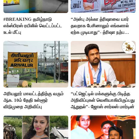
#BREAKING தமிழ்நாடு
“அன்பு அக்கா த்ரிஷாவை யார்
எக்ஸ்பிரஸ் ரயிலில் வெட்டப்பட்ட
தவறாக பேசினாலும் எங்களால்
உடல் மீட்பு
ஏற்க முடியாது”- த்ரிஷா நற்பணி
மன்றத்தினர் போஸ்டர்
அரியலூர் மாவட்டத்திற்கு வரும்
“பட்ஜெட்டில் மக்களுக்கு பிடித்த
ஆக. 10ம் தேதி உள்ளூர்
அறிவிப்புகள் வெளியாகியிருப்பது
விடுமுறை அறிவிப்பு
ஆறுதல்”- ஜோஸ் சார்லஸ் மார்டின்