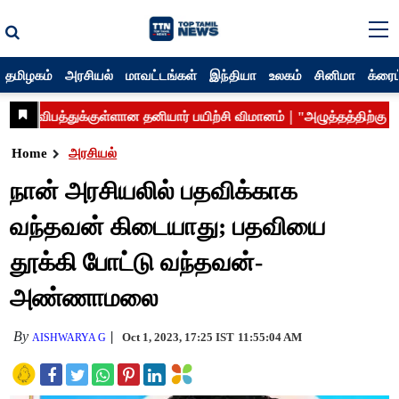
தமிழகம்
அரசியல்
மாவட்டங்கள்
இந்தியா
உலகம்
சினிமா
க்ரைம
Home
அரசியல்
நான் அரசியலில் பதவிக்காக
வந்தவன் கிடையாது; பதவியை
தூக்கி போட்டு வந்தவன்-
அண்ணாமலை
By
Oct 1, 2023, 17:25 IST
11:55:04 AM
AISHWARYA G