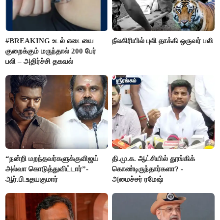
#BREAKING உடல் எடையை
நீலகிரியில் புலி தாக்கி ஒருவர் பலி
குறைக்கும் மருந்தால் 200 பேர்
பலி – அதிர்ச்சி தகவல்
“நன்றி மறந்தவர்களுக்குவிஜய்
தி.மு.க. ஆட்சியில் தூங்கிக்
அல்வா கொடுத்துவிட்டார்”-
கொண்டிருந்தார்களா? -
ஆர்.பி.உதயகுமார்
அமைச்சர் ரமேஷ்