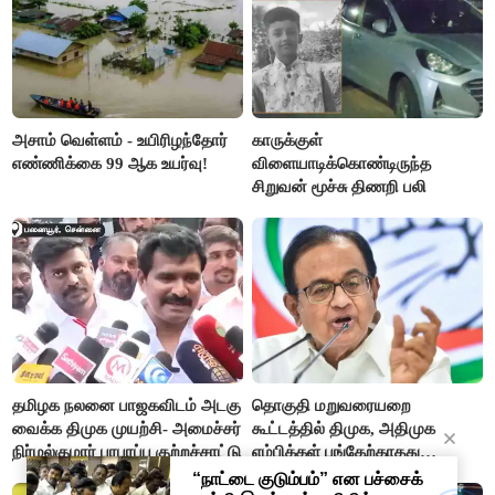
அசாம் வெள்ளம் - உயிரிழந்தோர்
காருக்குள்
எண்ணிக்கை 99 ஆக உயர்வு!
விளையாடிக்கொண்டிருந்த
சிறுவன் மூச்சு திணறி பலி
தமிழக நலனை பாஜகவிடம் அடகு
தொகுதி மறுவரையறை
வைக்க திமுக முயற்சி- அமைச்சர்
கூட்டத்தில் திமுக, அதிமுக
நிர்மல்குமார் பரபரப்பு குற்றச்சாட்டு
எம்பிக்கள் பங்கேற்காதது
வருத்தமளிக்கிறது- ப.சிதம்பரம்