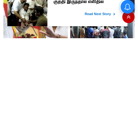
“நாட்டை குடும்பம்” என பச்சைக்
குத்தி இருந்தால் எளிதில்
நேரடியாகவே சந்திக்கலாம்-
சரத்குமார்
உதயநிதி கைதால் அப்செட்டான
டாஸ்மாக் கடைகளில்
ஸ்டாலின்- விஜய்க்கு எதிராக
மதுபானங்கள் விலை உயர்வு?
பாஜகவுடன் கூட்டணி அமைக்க
அதிர்ச்சியில் மதுப் பிரியர்கள்!
திட்டம்
இனி கடற்கரை, பூங்காக்களில்
UPI பரிவர்த்தனைகளுக்கு
இலவச வைபை வசதி!
கட்டணம் என்பது உண்மையா..?
மத்திய அரசு விளக்கம்..!