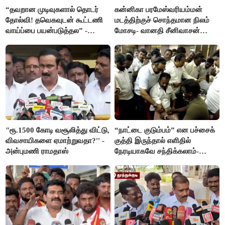
“தவறான முடிவுகளால் தொடர்
கன்னிகா பரமேஸ்வரியம்மன்
தோல்வி! தவெகவுடன் கூட்டணி
மடத்திற்குச் சொந்தமான நிலம்
வாய்ப்பை பயன்படுத்தல” -
மோசடி- வானதி சீனிவாசன்
இபிஎஸ் மீது சரமாரி குற்றச்சாட்டு
கண்டனம்
"ரூ.1500 கோடி வசூலித்து விட்டு,
“நாட்டை குடும்பம்” என பச்சைக்
விவசாயிகளை ஏமாற்றுவதா?'' -
குத்தி இருந்தால் எளிதில்
அன்புமணி ராமதாஸ்
நேரடியாகவே சந்திக்கலாம்-
சரத்குமார்