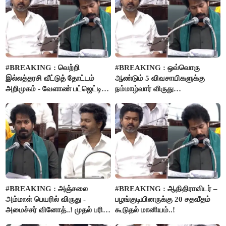
#BREAKING : வெற்றி
#BREAKING : ஒவ்வொரு
இல்லத்தரசி வீட்டுத் தோட்டம்
ஆண்டும் 5 விவசாயிகளுக்கு
அறிமுகம் - வேளாண் பட்ஜெட்டில்
நம்மாழ்வார் விருது
அறிவிப்பு..!
வழங்கப்படும்..!
#BREAKING : அஞ்சலை
#BREAKING : ஆதிதிராவிடர் –
அம்மாள் பெயரில் விருது -
பழங்குடியினருக்கு 20 சதவீதம்
அமைச்சர் வினோத்..! முதல் பரிசு
கூடுதல் மானியம்..!
ரூ.2.50 லட்சம் வழங்கப்படும்..!