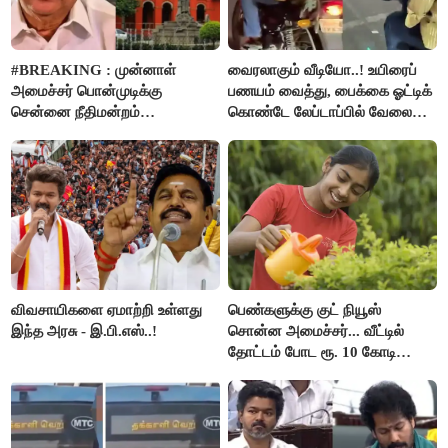
#BREAKING : முன்னாள்
வைரலாகும் வீடியோ..! உயிரைப்
அமைச்சர் பொன்முடிக்கு
பணயம் வைத்து, பைக்கை ஓட்டிக்
சென்னை நீதிமன்றம்
கொண்டே லேப்டாப்பில் வேலை
பிடிவாரண்ட்..!
பார்த்த நபர்..!
விவசாயிகளை ஏமாற்றி உள்ளது
பெண்களுக்கு குட் நியூஸ்
இந்த அரசு - இ.பி.எஸ்..!
சொன்ன அமைச்சர்... வீட்டில்
தோட்டம் போட ரூ. 10 கோடி
நிதி..!