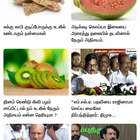
சுக்கு காபி குடிப்போருக்கு உடலில்
அடிக்கடி கொய்யா இலையை
உண்டாகும் நன்மைகள்
அரைத்து தலையில் தடவினால்
நேரும் அதிசயம்.
தினம் ரெண்டு கிவி பழம்
“எம்.எல்.ஏ. பதவியை ராஜினாமா
சாப்பிட்டால் நம் உடலில் நேரும்
செய்ய வைகோ
அதிசயம் என்ன தெரியுமா ?
நிர்பந்தித்தார்; திமுக
எம்.எல்.ஏக்களாகவே
தொடர்கிறோம்”- மதிமுக
எம்.எல்.ஏக்கள் பரபரப்பு பேட்டி