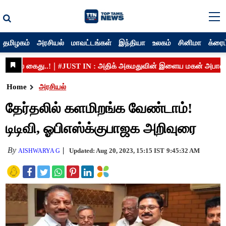
தமிழகம்
அரசியல்
மாவட்டங்கள்
இந்தியா
உலகம்
சினிமா
க்ரைம
Home
அரசியல்
தேர்தலில் களமிறங்க வேண்டாம்!
டிடிவி, ஓபிஎஸ்க்குபாஜக அறிவுரை
By
Updated: Aug 20, 2023, 15:15 IST
9:45:32 AM
AISHWARYA G