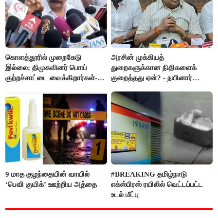
கொளத்தூரில் முறைகேடு
அரசின் முக்கியத்
இல்லை; திமுகவினர் பொய்
துறைகளுக்கான நிதிகளைக்
குற்றச்சாட்டை வைக்கிறார்கள்-
குறைத்தது ஏன்? - நயினார்
வி.எஸ்.பாபு
நாகேந்திரன்
9 மாத குழந்தையின் வாயில்
#BREAKING தமிழ்நாடு
‘பெவி குயிக்’ ஊற்றிய அத்தை
எக்ஸ்பிரஸ் ரயிலில் வெட்டப்பட்ட
உடல் மீட்பு