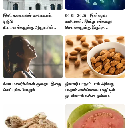
இனி தலைமைச் செயலாளர்,
06-08-2026 - இன்றைய
டிஜிபி
ராசிபலன்: இன்று உங்களது
நியமனங்களுக்கு ஆளுநரின்
செயல்களுக்கு இருந்த
ஒப்புதல் தேவையில்லை -
முட்டுகட்டைகள் விலகும்.
தமிழ்நாடு அரசு அதிரடி..!
எதிர்பார்த்த உதவிகள் கிடைக்கும்.
பணவரத்து கூடும்..!
கோப உணர்ச்சிகள் குறைய இதை
தினசரி பாதாம் பால் அல்லது
செய்யுங்க போதும்
பாதாம் எண்ணெயை உதட்டில்
தடவினால் என்ன நன்மை
தெரியுமா ?