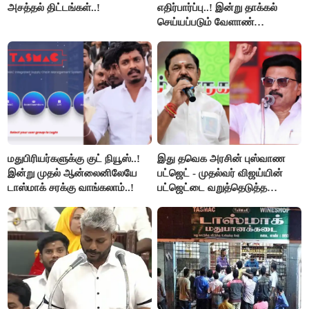
அசத்தல் திட்டங்கள்..!
எதிர்பார்ப்பு..! இன்று தாக்கல்
செய்யப்படும் வேளாண்
பட்ஜெட்டுக்கு பி.ஆர்.பாண்டியன்
கோரிக்கை!
மதுபிரியர்களுக்கு குட் நியூஸ்..!
இது தவெக அரசின் புஸ்வாண
இன்று முதல் ஆன்லைனிலேயே
பட்ஜெட் - முதல்வர் விஜய்யின்
டாஸ்மாக் சரக்கு வாங்கலாம்..!
பட்ஜெட்டை வறுத்தெடுத்த
மு.க.ஸ்டாலின், இபிஎஸ்..!