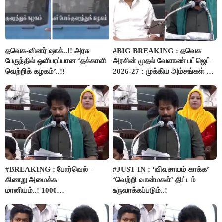
தவெக-வினர் ஷாக்..!! அரசு
#BIG BREAKING : தவெக
பேருந்தில் ஒளிபரப்பான ‘தக்காளி
அரசின் முதல் வேளாண் பட்ஜெட்
வெற்றிக் கழகம்’..!!
2026-27 : முக்கிய அம்சங்கள் ஓர்
பார்வை..!
#BREAKING : போர்வெல் –
#JUST IN : ‘விவசாயம் காக்க’
கிணறு அமைக்க
‘வெற்றி வான்மகள்’ திட்டம்
மானியம்..! 1000
உருவாக்கப்படும்..!
விவசாயிகளுக்கு மானியத்தில்
பம்புசெட் வழங்கப்படும்..!