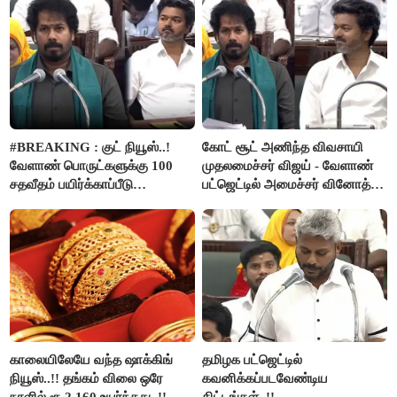
#BREAKING : குட் நியூஸ்..!
கோட் சூட் அணிந்த விவசாயி
வேளாண் பொருட்களுக்கு 100
முதலமைச்சர் விஜய் - வேளாண்
சதவீதம் பயிர்க்காப்பீடு
பட்ஜெட்டில் அமைச்சர் வினோத்
வழங்கபடும் - அமைச்சர்
பெருமிதம்..!
வினோத்..!
காலையிலேயே வந்த ஷாக்கிங்
தமிழக பட்ஜெட்டில்
நியூஸ்..!! தங்கம் விலை ஒரே
கவனிக்கப்படவேண்டிய
நாளில் ரூ.2,160 உயர்ந்தது..!!
திட்டங்கள்..!!