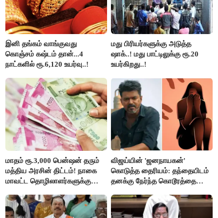
இனி தங்கம் வாங்குவது
மது பிரியர்களுக்கு அடுத்த
கொஞ்சம் கஷ்டம் தான்...4
ஷாக்..! மது பாட்டிலுக்கு ரூ.20
நாட்களில் ரூ.6,120 உயர்வு..!
உயர்கிறது..!
மாதம் ரூ.3,000 பென்ஷன் தரும்
விஜய்யின் 'ஜனநாயகன்'
மத்திய அரசின் திட்டம்! நாகை
கொடுத்த தைரியம்: தந்தையிடம்
மாவட்ட தொழிலாளர்களுக்கு
தனக்கு நேர்ந்த கொடூரத்தை
ஆட்சியர் வெளியிட்ட சூப்பர்
கூறிய சிறுமி!
செய்தி!