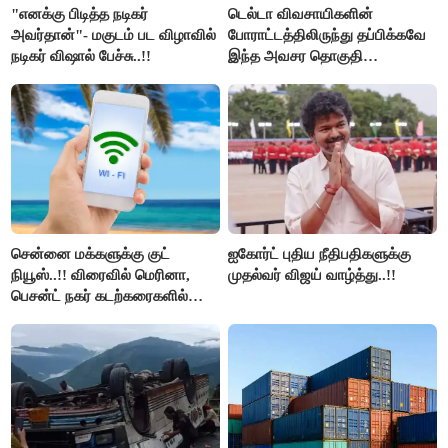
"எனக்கு பிடித்த நடிகர்
டெல்டா விவசாயிகளின்
அவர்தான்"- மகுடம் பட விழாவில்
போராட்டத்திலிருந்து தப்பிக்கவே
நடிகர் விஷால் பேச்சு..!!
இந்த அவசர தொகுதி
மறுவரையறை நாடகத்தை
அரங்கேற்றுகிறார் முதலமைச்சர் -
திமுக ஐடி விங்..!!
சென்னை மக்களுக்கு குட்
ஐகோர்ட் புதிய நீதிபதிகளுக்கு
நியூஸ்..!! விரைவில் மெரினா,
முதல்வர் விஜய் வாழ்த்து..!!
பெசன்ட் நகர் கடற்கரைகளில்
இலவச Wi-Fi வசதி..!!