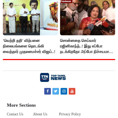
'வெற்றி தறி' விற்பனை
சொன்னதை செய்வார்
நிலையங்களை தொடங்கி
ரஜினிகாந்த்..! இது எப்போ
வைத்தார் முதலமைச்சர் விஜய்..!
நடக்கிறதோ அப்போ நிச்சயமாக
ரஜினி ₹1 கோடி தருவார் - லதா
ரஜினிகாந்த்..!
More Sections
Contact Us
About Us
Privacy Policy