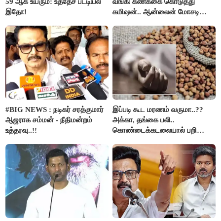
59 ஆக உயரும்: உத்தேச பட்டியல்
வங்கி கணக்கை கொடுத்து
இதோ!
கமிஷன்.. ஆன்லைன் மோசடி
கும்பலுக்கு உதவிய வாலிபர்
கைது..!!
#BIG NEWS : நடிகர் சரத்குமார்
இப்படி கூட மரணம் வருமா..??
ஆஜராக சம்மன் - நீதிமன்றம்
அக்கா, தங்கை பலி..
உத்தரவு..!!
கொண்டைக்கடலையால் பறிபோன
உயிர்கள்..!!