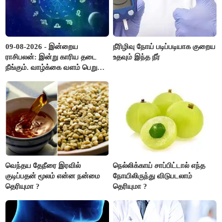
09-08-2026 - இன்றைய
நீரிழிவு நோய் படிப்படியாக குறைய
ராசிபலன்: இன்று காரிய தடை
உதவும் இந்த நீர்
நீங்கும். வாழ்க்கை வளம் பெறும்.
எதிரில் இருப்பவர்களை
எடைபோடுவது நல்லது..!
வெந்தய தேநீரை இரவில்
நெல்லிக்காய் சாப்பிட்டால் எந்த
குடிப்பதன் மூலம் என்ன நன்மை
நோயிலிருந்து விடுபடலாம்
தெரியுமா ?
தெரியுமா ?