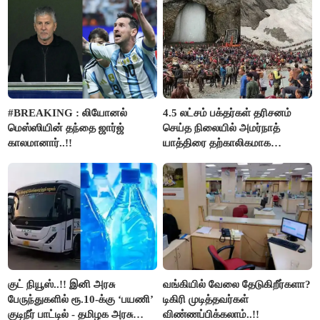
#BREAKING : லியோனல்
4.5 லட்சம் பக்தர்கள் தரிசனம்
மெஸ்ஸியின் தந்தை ஜார்ஜ்
செய்த நிலையில் அமர்நாத்
காலமானார்..!!
யாத்திரை தற்காலிகமாக
நிறுத்தம்..!!
குட் நியூஸ்..!! இனி அரசு
வங்கியில் வேலை தேடுகிறீர்களா?
பேருந்துகளில் ரூ.10-க்கு ‘பயணி’
டிகிரி முடித்தவர்கள்
குடிநீர் பாட்டில் - தமிழக அரசு
விண்ணப்பிக்கலாம்..!!