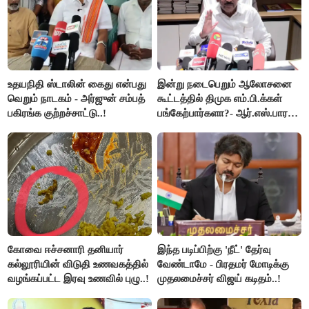
உதயநிதி ஸ்டாலின் கைது என்பது
இன்று நடைபெறும் ஆலோசனை
வெறும் நாடகம் - அர்ஜுன் சம்பத்
கூட்டத்தில் திமுக எம்.பி.க்கள்
பகிரங்க குற்றச்சாட்டு..!
பங்கேற்பார்களா?- ஆர்.எஸ்.பாரதி
விளக்கம்..!
கோவை ஈச்சனாரி தனியார்
இந்த படிப்பிற்கு 'நீட்' தேர்வு
கல்லூரியின் விடுதி உணவகத்தில்
வேண்டாமே - பிரதமர் மோடிக்கு
வழங்கப்பட்ட இரவு உணவில் புழு..!
முதலமைச்சர் விஜய் கடிதம்..!