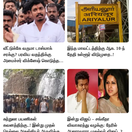
வீட்டுக்கே வருமா டாஸ்மாக்
இந்த மாவட்டத்திற்கு ஆக. 10-ந்
சரக்கு? பரவிய வதந்திக்கு
தேதி உள்ளூர் விடுமுறை..!
அமைச்சர் விக்னேஷ் கொடுத்த
விளக்கம்!
சுற்றுலா பயணிகள்
இன்று விஜய் – சங்கீதா
கவனத்திற்கு..! இன்று முதல்
விவாகரத்து வழக்கு: நேரில்
நெல்லை அகஸ்தியர் அருவிக்கு
ஆஜராவாரா முதல்வர் விஜய்..?