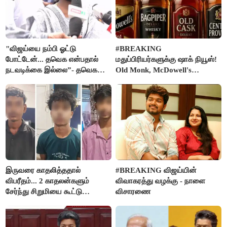
"விஜய்யை நம்பி ஓட்டு
#BREAKING
போட்டேன்... தவெக என்பதால்
மதுப்பிரியர்களுக்கு ஷாக் நியூஸ்!
நடவடிக்கை இல்லை”- தவெக
Old Monk, McDowell's
நிர்வாகியால் பாதிக்கப்பட்ட பெண்
மதுபானங்களை விற்பனை செய்ய
கதறல்
FSSAI தடை
இருவரை காதலித்ததால்
#BREAKING விஜய்யின்
விபரீதம்... 2 காதலன்களும்
விவாகரத்து வழக்கு - நாளை
சேர்ந்து சிறுமியை கூட்டு
விசாரணை
வன்கொடுமை செய்து கொலை
செய்த கொடூரம்