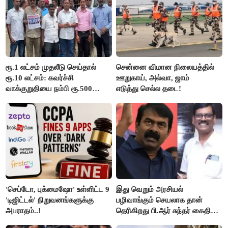
ரூ.1 லட்சம் முதலீடு செய்தால்
சென்னை விமான நிலையத்தில்
ரூ.10 லட்சம்: கவர்ச்சி
ஊறுகாய், அல்வா, ஜாம்
வாக்குறுதியை நம்பி ரூ.500
எடுத்து செல்ல தடை!
கோடியை இழந்த திருப்பூர்
மக்கள்!
'செப்டோ, புக்மைஷோ' உள்ளிட்ட 9
இது வெறும் அரசியல்
'டிஜிட்டல்' நிறுவனங்களுக்கு
பழிவாங்கும் செயலாக தான்
அபராதம்..!
தெரிகிறது பி.ஆர் சுந்தர் கைதிற்கு
சீமான் கடும் கண்டனம்..!