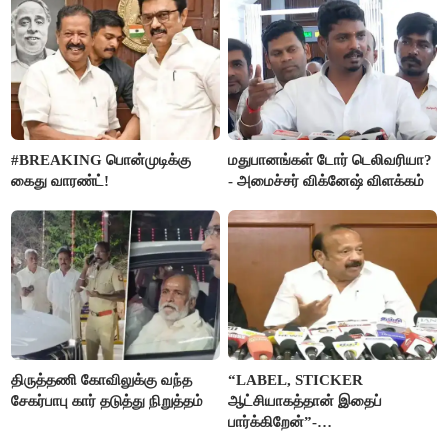
#BREAKING பொன்முடிக்கு
மதுபானங்கள் டோர் டெலிவரியா?
கைது வாரண்ட்!
- அமைச்சர் விக்னேஷ் விளக்கம்
திருத்தணி கோவிலுக்கு வந்த
“LABEL, STICKER
சேகர்பாபு கார் தடுத்து நிறுத்தம்
ஆட்சியாகத்தான் இதைப்
பார்க்கிறேன்”-
எம்.ஆர்.கே.பன்னீர்செல்வம்