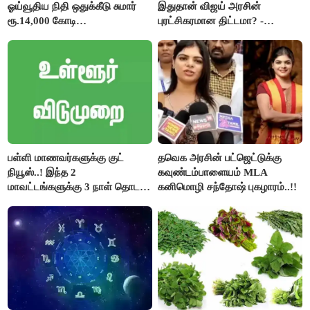
ஓய்வூதிய நிதி ஒதுக்கீடு சுமார்
இதுதான் விஜய் அரசின்
ரூ.14,000 கோடி
புரட்சிகரமான திட்டமா? -
குறைக்கப்பட்டுள்ளது..!
ஆர்.பி.உதயகுமார்..!
பள்ளி மாணவர்களுக்கு குட்
தவெக அரசின் பட்ஜெட்டுக்கு
நியூஸ்..! இந்த 2
கவுண்டம்பாளையம் MLA
மாவட்டங்களுக்கு 3 நாள் தொடர்
கனிமொழி சந்தோஷ் புகழாரம்..!!
விடுமுறை..!