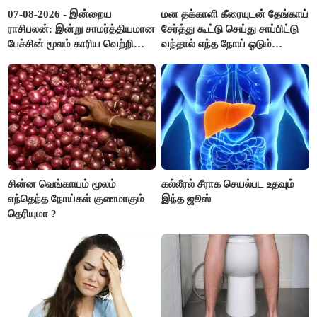
07-08-2026 - இன்றைய
மன தக்காளி கீரையுடன் தேங்காய்
ராசிபலன்: இன்று சாமர்த்தியமான
சேர்த்து கூட்டு செய்து சாப்பிட்டு
பேச்சின் மூலம் காரிய வெற்றி
வந்தால் எந்த நோய் ஓடும்
உண்டாகும். அடுத்தவரை நம்பி
தெரியுமா ?
பொறுப்புகளை ஒப்படைப்பதில்
கவனம் தேவை..!
சின்ன வெங்காயம் மூலம்
கல்லீரல் சீராக செயல்பட உதவும்
எந்தெந்த நோய்கள் குணமாகும்
இந்த ஜூஸ்
தெரியுமா ?