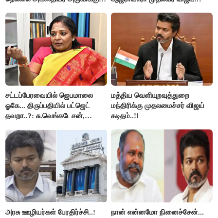
செல்ல தடை..!
சட்டப்பேரவையில் ஜெபமாலை
மத்திய வெளியுறவுத்துறை
ஓகே... திருப்பதியில் பட்ஜெட்
மந்திரிக்கு முதலமைச்சர் விஜய்
தவறா..?: சு.வெங்கடேசன்,
கடிதம்..!!
திருமாவளவனுக்கு தமிழிசை
கேள்வி..!
அரசு ஊழியர்கள் பேரதிர்ச்சி..!
நான் என்னமோ நினைச்சேன்...