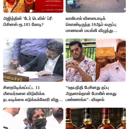
அஜித்தின் 'டேர் டெவில்' ப்ரீ-
வாலிபால் விளையாடிக்
பிசினஸ் ரூ.185 கோடி?
கொண்டிருந்த 10ஆம் வகுப்பு
மாணவன் மயங்கி விழுந்து
உயிரிழப்பு
சிறைபிடிக்கப்பட்ட 11
“உதயநிதி பேசினது தப்பு
மீனவர்களை விடுவிக்க
அதனால்தான் போலீஸ் கைது
நடவடிக்கை எடுக்கக்கோரி விஜய்
பண்ணாங்க”- விஷால்
கடிதம்