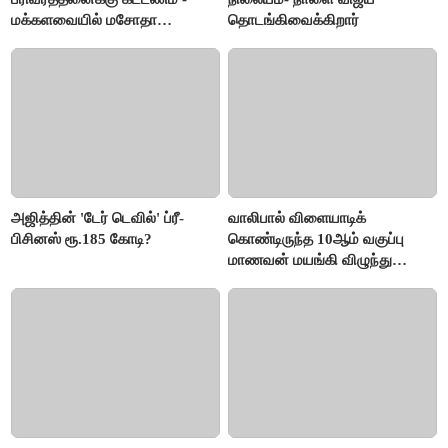
மக்களவையில் மசோதா
தொடங்கிவைக்கிறார்
நிறைவேற்றம்!
அஜித்தின் 'டேர் டெவில்' ப்ரீ-
வாலிபால் விளையாடிக்
பிசினஸ் ரூ.185 கோடி?
கொண்டிருந்த 10ஆம் வகுப்பு
மாணவன் மயங்கி விழுந்து
உயிரிழப்பு