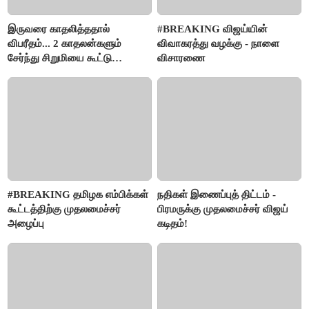
இருவரை காதலித்ததால்
#BREAKING விஜய்யின்
விபரீதம்... 2 காதலன்களும்
விவாகரத்து வழக்கு - நாளை
சேர்ந்து சிறுமியை கூட்டு
விசாரணை
வன்கொடுமை செய்து கொலை
செய்த கொடூரம்
#BREAKING தமிழக எம்பிக்கள்
நதிகள் இணைப்புத் திட்டம் -
கூட்டத்திற்கு முதலமைச்சர்
பிரமருக்கு முதலமைச்சர் விஜய்
அழைப்பு
கடிதம்!