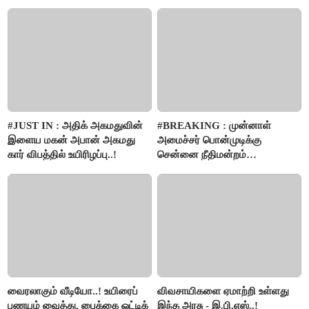
#JUST IN : அதிக் அகமதுவின்
#BREAKING : முன்னாள்
இளைய மகன் அபான் அகமது
அமைச்சர் பொன்முடிக்கு
கார் விபத்தில் உயிரிழப்பு..!
சென்னை நீதிமன்றம்
பிடிவாரண்ட்..!
வைரலாகும் வீடியோ..! உயிரைப்
விவசாயிகளை ஏமாற்றி உள்ளது
பணயம் வைத்து, பைக்கை ஓட்டிக்
இந்த அரசு - இ.பி.எஸ்..!