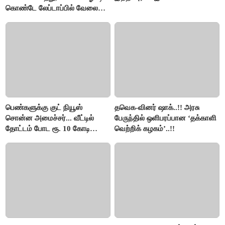
கொண்டே லேப்டாப்பில் வேலை
பார்த்த நபர்..!
பெண்களுக்கு குட் நியூஸ்
தவெக-வினர் ஷாக்..!! அரசு
சொன்ன அமைச்சர்... வீட்டில்
பேருந்தில் ஒளிபரப்பான ‘தக்காளி
தோட்டம் போட ரூ. 10 கோடி
வெற்றிக் கழகம்’..!!
நிதி..!