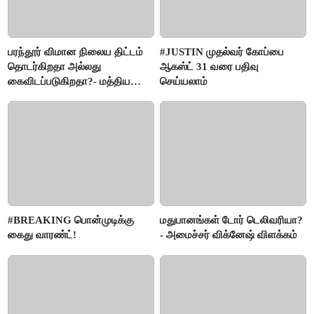
பரந்தூர் விமான நிலைய திட்டம்
#JUSTIN முதல்வர் கோப்பை
தொடர்கிறதா அல்லது
ஆகஸ்ட் 31 வரை பதிவு
கைவிடப்படுகிறதா?- மத்திய
செய்யலாம்
அரசு விளக்கம்
#BREAKING பொன்முடிக்கு
மதுபானங்கள் டோர் டெலிவரியா?
கைது வாரண்ட்!
- அமைச்சர் விக்னேஷ் விளக்கம்