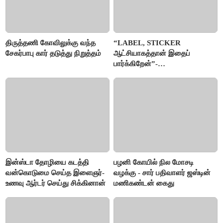
திருத்தணி கோவிலுக்கு வந்த
“LABEL, STICKER
சேகர்பாபு கார் தடுத்து நிறுத்தம்
ஆட்சியாகத்தான் இதைப்
பார்க்கிறேன்”-
எம்.ஆர்.கே.பன்னீர்செல்வம்
இன்ஸ்டா தோழியை கடத்தி
பழனி கோயில் நில மோசடி
வன்கொடுமை செய்த இளைஞர்-
வழக்கு - சார் பதிவாளர் ஜஸ்டின்
உணவு ஆர்டர் செய்து சிக்கினான்
மணிகண்டன் கைது