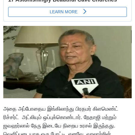
அதை அப்போதைய இங்கிலாந்து பிரதமர் கிளமெண்ட்
ரிச்சர்ட் அட்லியும் ஒப்புக்கொண்டார். நேதாஜி மற்றும்
ஜவஹர்லால் நேரு இடையே நிறைய உரசல் இருந்தது.
வெளிப்படையாக ஒரு போட்டி. எனவே, வரலாற்றின்