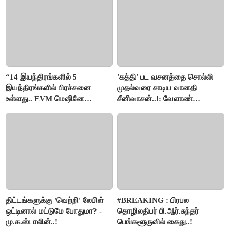
“14 இயந்திரங்களில் 5
'கத்தி' பட வசனத்தை சொல்லி
இயந்திரங்களில் பிரச்சனை
முதல்வரை சாடிய வானதி
உள்ளது.. EVM மெஷினே
சீனிவாசன்..!: வேளாண்
பிரச்சனையா இருக்கு”- என்.ஆர்.
பட்ஜெட்டுக்கு பாஜக கடும்
இளங்கோ
எதிர்ப்பு!
திட்டங்களுக்கு 'வெற்றி' லேபிள்
#BREAKING : பிரபல
ஒட்டினால் மட்டுமே போதுமா? -
தொழிலதிபர் பி.ஆர்.சுந்தர்
மு.க.ஸ்டாலின்..!
பெங்களூருவில் கைது..!