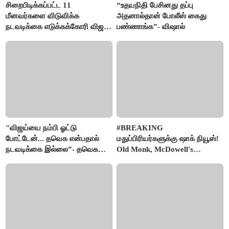
சிறைபிடிக்கப்பட்ட 11
“உதயநிதி பேசினது தப்பு
மீனவர்களை விடுவிக்க
அதனால்தான் போலீஸ் கைது
நடவடிக்கை எடுக்கக்கோரி விஜய்
பண்ணாங்க”- விஷால்
கடிதம்
"விஜய்யை நம்பி ஓட்டு
#BREAKING
போட்டேன்... தவெக என்பதால்
மதுப்பிரியர்களுக்கு ஷாக் நியூஸ்!
நடவடிக்கை இல்லை”- தவெக
Old Monk, McDowell's
நிர்வாகியால் பாதிக்கப்பட்ட பெண்
மதுபானங்களை விற்பனை செய்ய
கதறல்
FSSAI தடை