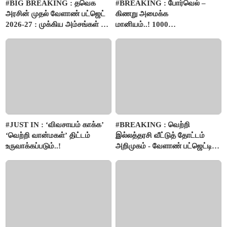
#BIG BREAKING : தவெக
#BREAKING : போர்வெல் –
அரசின் முதல் வேளாண் பட்ஜெட்
கிணறு அமைக்க
2026-27 : முக்கிய அம்சங்கள் ஓர்
மானியம்..! 1000
பார்வை..!
விவசாயிகளுக்கு மானியத்தில்
பம்புசெட் வழங்கப்படும்..!
#JUST IN : ‘விவசாயம் காக்க’
#BREAKING : வெற்றி
‘வெற்றி வான்மகள்’ திட்டம்
இல்லத்தரசி வீட்டுத் தோட்டம்
உருவாக்கப்படும்..!
அறிமுகம் - வேளாண் பட்ஜெட்டில்
அறிவிப்பு..!