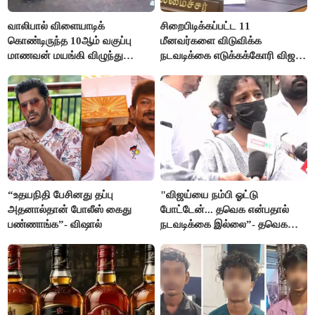
வாலிபால் விளையாடிக்
சிறைபிடிக்கப்பட்ட 11
கொண்டிருந்த 10ஆம் வகுப்பு
மீனவர்களை விடுவிக்க
மாணவன் மயங்கி விழுந்து
நடவடிக்கை எடுக்கக்கோரி விஜய்
உயிரிழப்பு
கடிதம்
“உதயநிதி பேசினது தப்பு
"விஜய்யை நம்பி ஓட்டு
அதனால்தான் போலீஸ் கைது
போட்டேன்... தவெக என்பதால்
பண்ணாங்க”- விஷால்
நடவடிக்கை இல்லை”- தவெக
நிர்வாகியால் பாதிக்கப்பட்ட பெண்
கதறல்