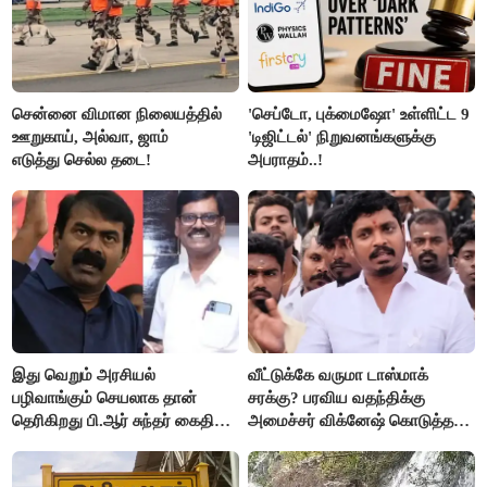
சென்னை விமான நிலையத்தில்
'செப்டோ, புக்மைஷோ' உள்ளிட்ட 9
ஊறுகாய், அல்வா, ஜாம்
'டிஜிட்டல்' நிறுவனங்களுக்கு
எடுத்து செல்ல தடை!
அபராதம்..!
இது வெறும் அரசியல்
வீட்டுக்கே வருமா டாஸ்மாக்
பழிவாங்கும் செயலாக தான்
சரக்கு? பரவிய வதந்திக்கு
தெரிகிறது பி.ஆர் சுந்தர் கைதிற்கு
அமைச்சர் விக்னேஷ் கொடுத்த
சீமான் கடும் கண்டனம்..!
விளக்கம்!