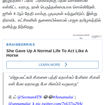
இழுத்தனா? அவர் அக்காவுக்கு பதில் சொல்லாமல்
என்கிட்ட வராரு. நான் பெருந்தன்மையாக சொல்கிறேன்.
ஜூன் 4 ஆம் தேதி வாக்கு முடிவுகள் வந்துவிடும். இன்று
திராவிட கட்சிகளின் துணையில்லாமல் பாஜக தமிழகத்தில்
தனித்து நிற்கிறது.
"விஜயலட்சுமி சீமானை பத்தி ஏதாச்சும் பேசினா சீமான்
என் மேல ஏதாவது பேச கிளம்பி வருவாரு"
டேய்
@Seeman4TN
😂😂
#Annamalai
|
@annamalai_k
pic.twitter.com/7nUl7o29Aj