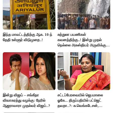
இந்த மாவட்டத்திற்கு ஆக. 10-ந்
சுற்றுலா பயணிகள்
தேதி உள்ளூர் விடுமுறை..!
கவனத்திற்கு..! இன்று முதல்
நெல்லை அகஸ்தியர் அருவிக்கு
செல்ல தடை..!
இன்று விஜய் – சங்கீதா
சட்டப்பேரவையில் ஜெபமாலை
விவாகரத்து வழக்கு: நேரில்
ஓகே... திருப்பதியில் பட்ஜெட்
ஆஜராவாரா முதல்வர் விஜய்..?
தவறா..?: சு.வெங்கடேசன்,
திருமாவளவனுக்கு தமிழிசை