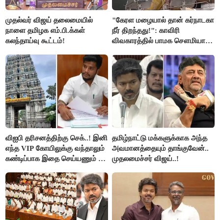
முதல்வர் விஜய் தலைமையில்
"கேரள மழையால் தான் கர்நாடகா
நாளை தமிழக எம்.பி.க்கள்
நீர் திறந்தது!": காவிரி
கலந்தாய்வு கூட்டம்!
விவகாரத்தில் பாமக சௌமியா
அன்புமணி சாடல்!
விஐபி தரிசனத்திற்கு செக்..! இனி
தமிழ்நாட்டு மக்களுக்காக அந்த
எந்த VIP கோயிலுக்கு வந்தாலும்
அவமானத்தையும் தாங்குவேன்..
கண்டிப்பாக இதை செய்யணும் -
முதலமைச்சர் விஜய்..!
அமைச்சர் ரமேஷ்..!