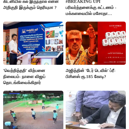
கிட்னியில் கல் இருந்தால் என்ன
#BREAKING UPI
அறிகுறி இருக்கும் தெரியுமா ?
பரிவர்த்தனைக்கு கட்டணம் -
மக்களவையில் மசோதா
நிறைவேற்றம்!
'வெற்றித்தறி' விற்பனை
அஜித்தின் 'டேர் டெவில்' ப்ரீ-
நிலையம்- நாளை விஜய்
பிசினஸ் ரூ.185 கோடி?
தொடங்கிவைக்கிறார்