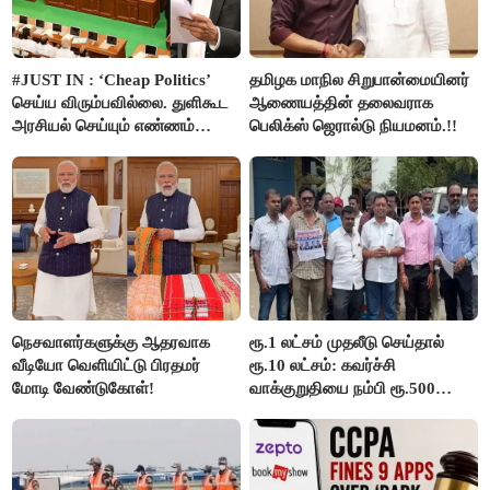
#JUST IN : ‘Cheap Politics’
தமிழக மாநில சிறுபான்மையினர்
செய்ய விரும்பவில்லை. துளிகூட
ஆணையத்தின் தலைவராக
அரசியல் செய்யும் எண்ணம்
பெலிக்ஸ் ஜெரால்டு நியமனம்.!!
இல்லை - உதயநிதிக்கு முதல்வர்
விஜய் பதில்!
நெசவாளர்களுக்கு ஆதரவாக
ரூ.1 லட்சம் முதலீடு செய்தால்
வீடியோ வெளியிட்டு பிரதமர்
ரூ.10 லட்சம்: கவர்ச்சி
மோடி வேண்டுகோள்!
வாக்குறுதியை நம்பி ரூ.500
கோடியை இழந்த திருப்பூர்
மக்கள்!