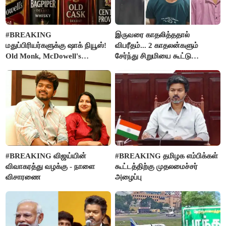
#BREAKING
இருவரை காதலித்ததால்
மதுப்பிரியர்களுக்கு ஷாக் நியூஸ்!
விபரீதம்... 2 காதலன்களும்
Old Monk, McDowell's
சேர்ந்து சிறுமியை கூட்டு
மதுபானங்களை விற்பனை செய்ய
வன்கொடுமை செய்து கொலை
FSSAI தடை
செய்த கொடூரம்
#BREAKING விஜய்யின்
#BREAKING தமிழக எம்பிக்கள்
விவாகரத்து வழக்கு - நாளை
கூட்டத்திற்கு முதலமைச்சர்
விசாரணை
அழைப்பு