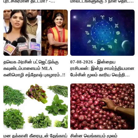
புரட்சிகரமான திட்டமா? -
மாவட்டங்களுக்கு 3 நாள் தொடர்
ஆர்.பி.உதயகுமார்..!
விடுமுறை..!
தவெக அரசின் பட்ஜெட்டுக்கு
07-08-2026 - இன்றைய
கவுண்டம்பாளையம் MLA
ராசிபலன்: இன்று சாமர்த்தியமான
கனிமொழி சந்தோஷ் புகழாரம்..!!
பேச்சின் மூலம் காரிய வெற்றி
உண்டாகும். அடுத்தவரை நம்பி
பொறுப்புகளை ஒப்படைப்பதில்
கவனம் தேவை..!
மன தக்காளி கீரையுடன் தேங்காய்
சின்ன வெங்காயம் மூலம்