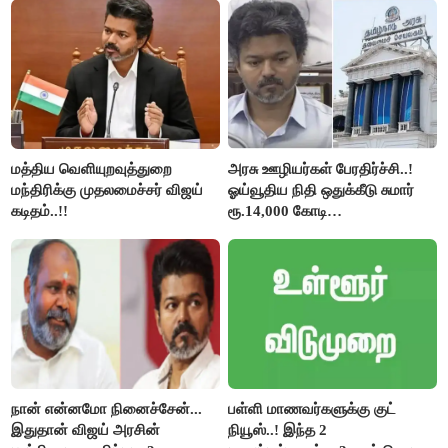
கேள்வி..!
மத்திய வெளியுறவுத்துறை
அரசு ஊழியர்கள் பேரதிர்ச்சி..!
மந்திரிக்கு முதலமைச்சர் விஜய்
ஓய்வூதிய நிதி ஒதுக்கீடு சுமார்
கடிதம்..!!
ரூ.14,000 கோடி
குறைக்கப்பட்டுள்ளது..!
நான் என்னமோ நினைச்சேன்...
பள்ளி மாணவர்களுக்கு குட்
இதுதான் விஜய் அரசின்
நியூஸ்..! இந்த 2