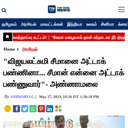
தமிழகம்
அரசியல்
மாவட்டங்கள்
இந்தியா
உலகம்
சினிமா
க்ரைம
Home
அரசியல்
"விஜயலட்சுமி சீமானை அட்டாக்
பண்ணினா... சீமான் என்னை அட்டாக்
பண்ணுவார்"- அண்ணாமலை
By
May 27, 2024, 19:26 IST
1:56:18 PM
AISHWARYA G