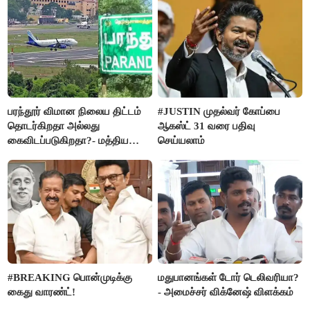
பரந்தூர் விமான நிலைய திட்டம்
#JUSTIN முதல்வர் கோப்பை
தொடர்கிறதா அல்லது
ஆகஸ்ட் 31 வரை பதிவு
கைவிடப்படுகிறதா?- மத்திய
செய்யலாம்
அரசு விளக்கம்
#BREAKING பொன்முடிக்கு
மதுபானங்கள் டோர் டெலிவரியா?
கைது வாரண்ட்!
- அமைச்சர் விக்னேஷ் விளக்கம்