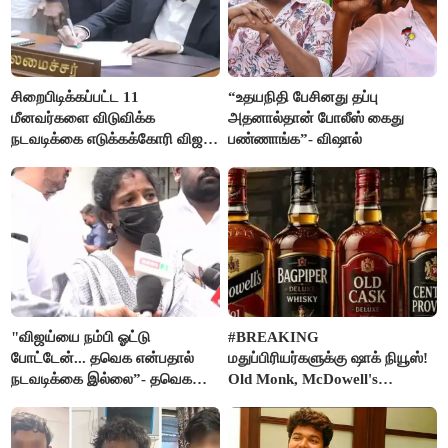
சிறைபிடிக்கப்பட்ட 11
“உதயநிதி பேசினது தப்பு
மீனவர்களை விடுவிக்க
அதனால்தான் போலீஸ் கைது
நடவடிக்கை எடுக்கக்கோரி விஜய்
பண்ணாங்க”- விஷால்
கடிதம்
"விஜய்யை நம்பி ஓட்டு
#BREAKING
போட்டேன்... தவெக என்பதால்
மதுப்பிரியர்களுக்கு ஷாக் நியூஸ்!
நடவடிக்கை இல்லை”- தவெக
Old Monk, McDowell's
நிர்வாகியால் பாதிக்கப்பட்ட பெண்
மதுபானங்களை விற்பனை செய்ய
கதறல்
FSSAI தடை