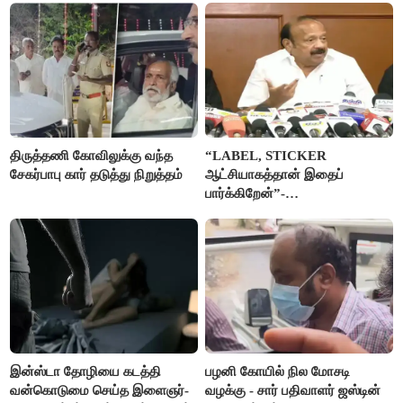
திருத்தணி கோவிலுக்கு வந்த
“LABEL, STICKER
சேகர்பாபு கார் தடுத்து நிறுத்தம்
ஆட்சியாகத்தான் இதைப்
பார்க்கிறேன்”-
எம்.ஆர்.கே.பன்னீர்செல்வம்
இன்ஸ்டா தோழியை கடத்தி
பழனி கோயில் நில மோசடி
வன்கொடுமை செய்த இளைஞர்-
வழக்கு - சார் பதிவாளர் ஜஸ்டின்