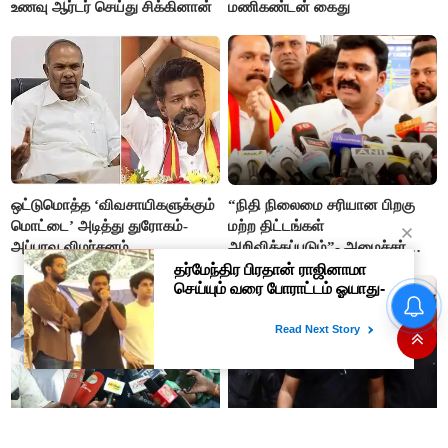
உணவு ஆர்டர் செய்து சிக்கினான்
மணிகண்டன் கைது
ஒட்டுமொத்த ‘விவசாயிகளுக்கும்
“நிதி நிலைமை சரியான பிறகு
மொட்டை’ அடித்து துரோகம்-
மற்ற திட்டங்கள்
அப்பாவு விமர்சனம்
அறிவிக்கப்படும்”- அமைச்சர்
நிர்மல்குமார் விளக்கம்
“நிதி நிலைமை சரியான பிறகு
மற்ற திட்டங்கள் அறிவிக்கப்படும்”-
அமைச்சர் நிர்மல்குமார் விளக்கம்
அரசியல் பழிவாங்கும் நோக்கோடு
"முடிஞ்சா, தைரியம் இருந்தா