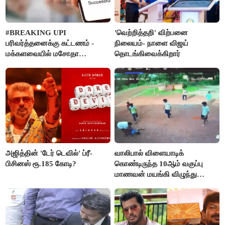
#BREAKING UPI
'வெற்றித்தறி' விற்பனை
பரிவர்த்தனைக்கு கட்டணம் -
நிலையம்- நாளை விஜய்
மக்களவையில் மசோதா
தொடங்கிவைக்கிறார்
நிறைவேற்றம்!
அஜித்தின் 'டேர் டெவில்' ப்ரீ-
வாலிபால் விளையாடிக்
பிசினஸ் ரூ.185 கோடி?
கொண்டிருந்த 10ஆம் வகுப்பு
மாணவன் மயங்கி விழுந்து
உயிரிழப்பு