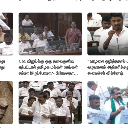
்து
CM விஜய்க்கு ஒரு தலைகுனிவு
“ஊழலை ஒழித்ததால் ட
யது
ஏற்பட்டால் தமிழக மக்கள் நாங்கள்
வருமானம் அதிகரித்தத
சும்மா இருப்போமா?- பிரேமலதா
அமைச்சர் விக்னேஷ்
விஜயகாந்த்