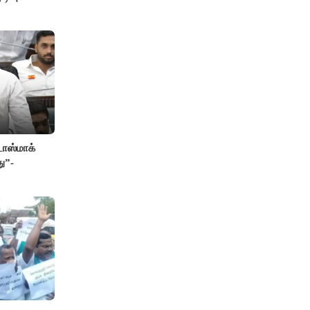
ாஸ்மாக்
ு”-