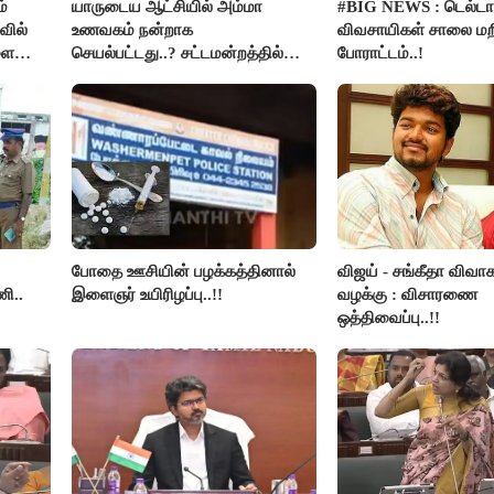
்
யாருடைய ஆட்சியில் அம்மா
#BIG NEWS : டெல்டா
வில்
உணவகம் நன்றாக
விவசாயிகள் சாலை மற
ளை
செயல்பட்டது..? சட்டமன்றத்தில்
போராட்டம்..!
்மை!
நடந்த காரசார விவாதம்..!
போதை ஊசியின் பழக்கத்தினால்
விஜய் - சங்கீதா விவாக
ி..
இளைஞர் உயிரிழப்பு..!!
வழக்கு : விசாரணை
ஒத்திவைப்பு..!!