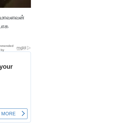
ிருமாவளவன்
ையாக