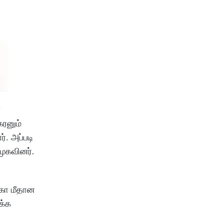
ை
கரனும்
். அப்படி
முகவினர்.
ைகோ மீதான
க்க