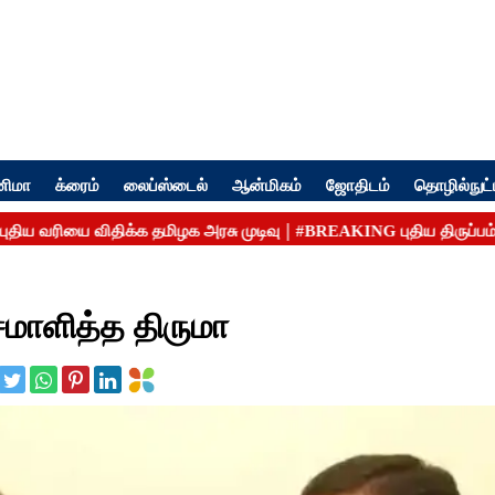
னிமா
க்ரைம்
லைப்ஸ்டைல்
ஆன்மிகம்
ஜோதிடம்
தொழில்நுட்
சமாளித்த திருமா