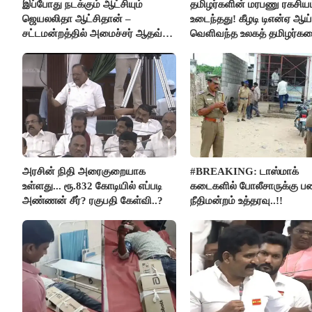
இப்போது நடக்கும் ஆட்சியும்
தமிழர்களின் மரபணு ரகசியம
ஜெயலலிதா ஆட்சிதான் –
உடைந்தது! கீழடி டிஎன்ஏ ஆய்
சட்டமன்றத்தில் அமைச்சர் ஆதவ்
வெளிவந்த உலகத் தமிழர்க
அர்ஜுனா அதிரடி பேச்சு!
மெய்சிலிர்க்க வைக்கும் உண
அரசின் நிதி அரைகுறையாக
#BREAKING: டாஸ்மாக்
உள்ளது... ரூ.832 கோடியில் எப்படி
கடைகளில் போலீசாருக்கு பண
அண்ணன் சீர்? ரகுபதி கேள்வி..?
நீதிமன்றம் உத்தரவு..!!