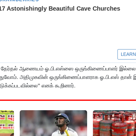
த்த தேர்தல் ஆணையம் ஓ.பி.எஸ்ஸை ஒருங்கிணைப்பாளர் இல்ல
்துவோம். அதிமுகவின் ஒருங்கிணைப்பாளராக ஓ.பி.எஸ் தான் இர
ொடுக்கப்படவில்லை” எனக் கூறினார்.