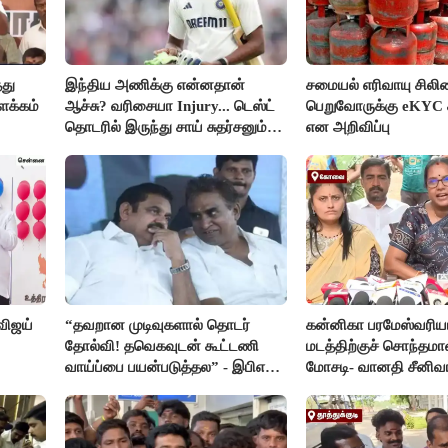
தது
இந்திய அணிக்கு என்னதான்
சமையல் எரிவாயு சிலிண
ளக்கம்
ஆச்சு? வரிசையா Injury... டெஸ்ட்
பெறுவோருக்கு eKYC 
தொடரில் இருந்து சாய் சுதர்சனும்
என அறிவிப்பு
விலகல்
விஜய்
“தவறான முடிவுகளால் தொடர்
கன்னிகா பரமேஸ்வரிய
தோல்வி! தவெகவுடன் கூட்டணி
மடத்திற்குச் சொந்தமா
வாய்ப்பை பயன்படுத்தல” - இபிஎஸ்
மோசடி- வானதி சீனிவ
மீது சரமாரி குற்றச்சாட்டு
கண்டனம்