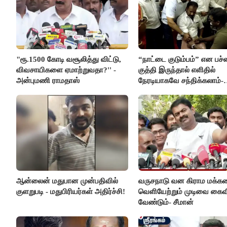
"ரூ.1500 கோடி வசூலித்து விட்டு,
“நாட்டை குடும்பம்” என பச்
விவசாயிகளை ஏமாற்றுவதா?'' -
குத்தி இருந்தால் எளிதில்
அன்புமணி ராமதாஸ்
நேரடியாகவே சந்திக்கலாம்-
சரத்குமார்
ஆன்லைன் மதுபான முன்பதிவில்
வருசநாடு வன கிராம மக்க
குளறுபடி - மதுபிரியர்கள் அதிர்ச்சி!
வெளியேற்றும் முடிவை கைவ
வேண்டும்- சீமான்