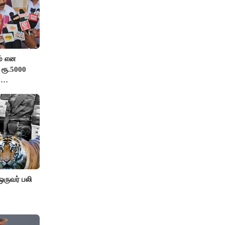
் என
 ரூ.5000
்
ங்க”-
 ஒருவர் பலி