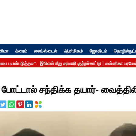
னிமா
க்ரைம்
லைப்ஸ்டைல்
ஆன்மிகம்
ஜோதிடம்
தொழில்நுட்
 போட்டால் சந்திக்க தயார்- வைத்தில