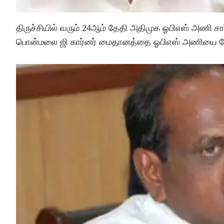
திருச்சியில் வரும் 24ஆம் தேதி அதிமுக ஓபிஎஸ் அணி சா
பொன்மலை ஜி கார்னர் மைதானத்தை ஓபிஎஸ் அணியை சேர்ந்