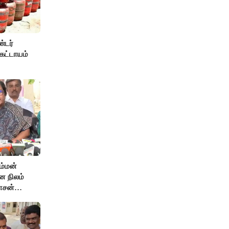
்டர்
கட்டாயம்
ம்மன்
ன நிலம்
ாசன்