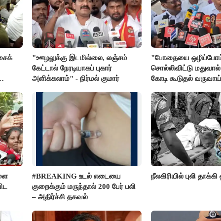
சைக்
"ஊழலுக்கு இடமில்லை, லஞ்சம்
"போதையை ஒழிப்போம
கேட்டால் நேரடியாகப் புகார்
சொல்லிவிட்டு மதுவால்
அளிக்கலாம்" - நிர்மல் குமார்
கோடி கூடுதல் வருவாய
கிடைக்கும்னு சொல்றா
மார்க்கண்டேயன்
ளை
#BREAKING உடல் எடையை
நீலகிரியில் புலி தாக்கி
ிட
குறைக்கும் மருந்தால் 200 பேர் பலி
– அதிர்ச்சி தகவல்