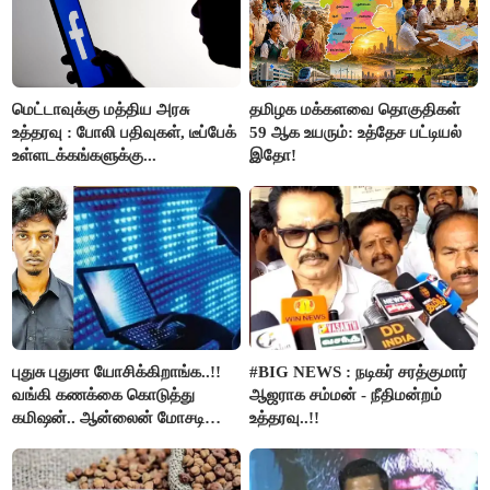
மெட்டாவுக்கு மத்திய அரசு
தமிழக மக்களவை தொகுதிகள்
உத்தரவு : போலி பதிவுகள், டீப்பேக்
59 ஆக உயரும்: உத்தேச பட்டியல்
உள்ளடக்கங்களுக்கு...
இதோ!
புதுசு புதுசா யோசிக்கிறாங்க..!!
#BIG NEWS : நடிகர் சரத்குமார்
வங்கி கணக்கை கொடுத்து
ஆஜராக சம்மன் - நீதிமன்றம்
கமிஷன்.. ஆன்லைன் மோசடி
உத்தரவு..!!
கும்பலுக்கு உதவிய வாலிபர்
கைது..!!