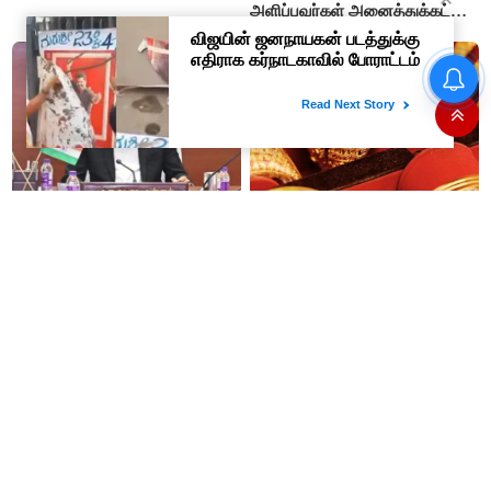
அளிப்பவர்கள் அனைத்துக்கட்சி
கூட்டத்தில் நிச்சயம்
பங்கேற்பார்கள் - மாணிக்கம்
தமிழக மக்களவை தொகுதிகள்
தாகூர்..!!
59 ஆக உயரும்: உத்தேச பட்டியல்
இதோ!
#JUST IN : விஜய் தலைமையில்
இனி தங்கம் வாங்குவது
நடைபெறும் எம்பிக்கள் கூட்டம் -
கொஞ்சம் கஷ்டம் தான்...4
திமுக, அதிமுக,தேமுதிக மநீம
நாட்களில் ரூ.6,120 உயர்வு..!
புறக்கணிப்பு..!
மது பிரியர்களுக்கு அடுத்த
மாதம் ரூ.3,000 பென்ஷன் தரும்