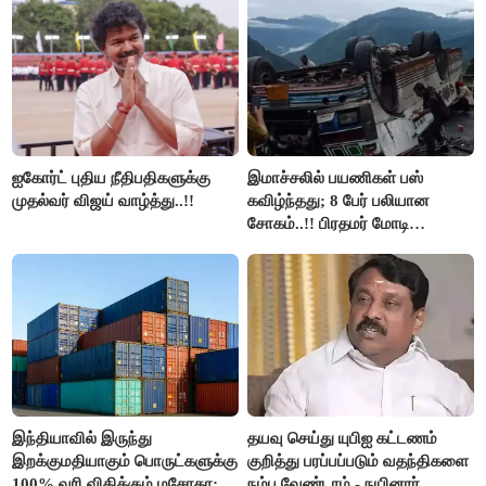
அரங்கேற்றுகிறார் முதலமைச்சர் -
திமுக ஐடி விங்..!!
ஐகோர்ட் புதிய நீதிபதிகளுக்கு
இமாச்சலில் பயணிகள் பஸ்
முதல்வர் விஜய் வாழ்த்து..!!
கவிழ்ந்தது; 8 பேர் பலியான
சோகம்..!! பிரதமர் மோடி
இரங்கல்..!!
இந்தியாவில் இருந்து
தயவு செய்து யுபிஐ கட்டணம்
இறக்குமதியாகும் பொருட்களுக்கு
குறித்து பரப்பப்படும் வதந்திகளை
100% வரி விதிக்கும் மசோதா;
நம்ப வேண்டாம் - நயினார்