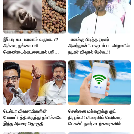
இப்படி கூட மரணம் வருமா..??
"எனக்கு பிடித்த நடிகர்
அக்கா, தங்கை பலி..
அவர்தான்"- மகுடம் பட விழாவில்
கொண்டைக்கடலையால் பறிபோன
நடிகர் விஷால் பேச்சு..!!
உயிர்கள்..!!
டெல்டா விவசாயிகளின்
சென்னை மக்களுக்கு குட்
போராட்டத்திலிருந்து தப்பிக்கவே
நியூஸ்..!! விரைவில் மெரினா,
இந்த அவசர தொகுதி
பெசன்ட் நகர் கடற்கரைகளில்
மறுவரையறை நாடகத்தை
இலவச Wi-Fi வசதி..!!