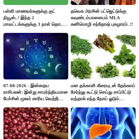
பள்ளி மாணவர்களுக்கு குட்
தவெக அரசின் பட்ஜெட்டுக்கு
நியூஸ்..! இந்த 2
கவுண்டம்பாளையம் MLA
மாவட்டங்களுக்கு 3 நாள் தொடர்
கனிமொழி சந்தோஷ் புகழாரம்..!!
விடுமுறை..!
07-08-2026 - இன்றைய
மன தக்காளி கீரையுடன் தேங்காய்
ராசிபலன்: இன்று சாமர்த்தியமான
சேர்த்து கூட்டு செய்து சாப்பிட்டு
பேச்சின் மூலம் காரிய வெற்றி
வந்தால் எந்த நோய் ஓடும்
உண்டாகும். அடுத்தவரை நம்பி
தெரியுமா ?
பொறுப்புகளை ஒப்படைப்பதில்
கவனம் தேவை..!