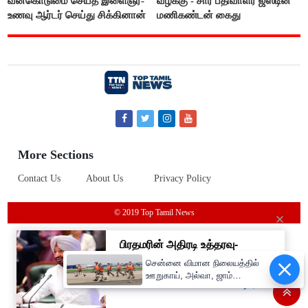
வன்கொடுமை செய்த இளைஞர்-
வழக்கு - சார் பதிவாளர் ஜஸ்டின்
உணவு ஆர்டர் செய்து சிக்கினான்
மணிகண்டன் கைது
More Sections
Contact Us
About Us
Privacy Policy
© 2019 Top Tamil News
சென்னை விமான நிலையத்தில்
ஊறுகாய், அல்வா, ஜாம்
எடுத்து செல்ல தடை!