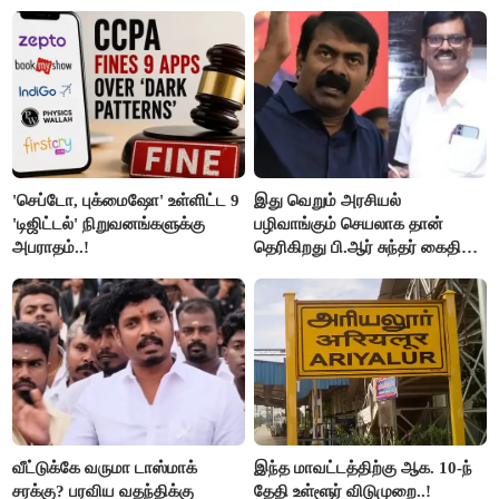
கோடியை இழந்த திருப்பூர்
மக்கள்!
'செப்டோ, புக்மைஷோ' உள்ளிட்ட 9
இது வெறும் அரசியல்
'டிஜிட்டல்' நிறுவனங்களுக்கு
பழிவாங்கும் செயலாக தான்
அபராதம்..!
தெரிகிறது பி.ஆர் சுந்தர் கைதிற்கு
சீமான் கடும் கண்டனம்..!
வீட்டுக்கே வருமா டாஸ்மாக்
இந்த மாவட்டத்திற்கு ஆக. 10-ந்
சரக்கு? பரவிய வதந்திக்கு
தேதி உள்ளூர் விடுமுறை..!