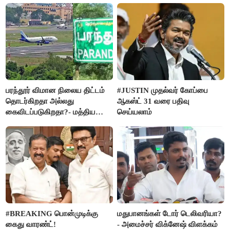
பரந்தூர் விமான நிலைய திட்டம்
#JUSTIN முதல்வர் கோப்பை
தொடர்கிறதா அல்லது
ஆகஸ்ட் 31 வரை பதிவு
கைவிடப்படுகிறதா?- மத்திய
செய்யலாம்
அரசு விளக்கம்
#BREAKING பொன்முடிக்கு
மதுபானங்கள் டோர் டெலிவரியா?
கைது வாரண்ட்!
- அமைச்சர் விக்னேஷ் விளக்கம்