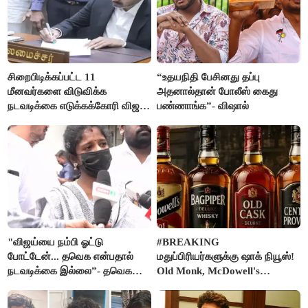
சிறைபிடிக்கப்பட்ட 11
“உதயநிதி பேசினது தப்பு
மீனவர்களை விடுவிக்க
அதனால்தான் போலீஸ் கைது
நடவடிக்கை எடுக்கக்கோரி விஜய்
பண்ணாங்க”- விஷால்
கடிதம்
"விஜய்யை நம்பி ஓட்டு
#BREAKING
போட்டேன்... தவெக என்பதால்
மதுப்பிரியர்களுக்கு ஷாக் நியூஸ்!
நடவடிக்கை இல்லை”- தவெக
Old Monk, McDowell's
நிர்வாகியால் பாதிக்கப்பட்ட பெண்
மதுபானங்களை விற்பனை செய்ய
கதறல்
FSSAI தடை