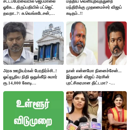
சட்டப்பேரவையில் ஜெபமாலை
மத்திய வெளியுறவுத்துறை
ஓகே... திருப்பதியில் பட்ஜெட்
மந்திரிக்கு முதலமைச்சர் விஜய்
தவறா..?: சு.வெங்கடேசன்,
கடிதம்..!!
திருமாவளவனுக்கு தமிழிசை
கேள்வி..!
அரசு ஊழியர்கள் பேரதிர்ச்சி..!
நான் என்னமோ நினைச்சேன்...
ஓய்வூதிய நிதி ஒதுக்கீடு சுமார்
இதுதான் விஜய் அரசின்
ரூ.14,000 கோடி
புரட்சிகரமான திட்டமா? -
குறைக்கப்பட்டுள்ளது..!
ஆர்.பி.உதயகுமார்..!