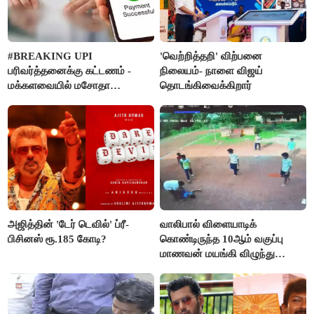
#BREAKING UPI
'வெற்றித்தறி' விற்பனை
பரிவர்த்தனைக்கு கட்டணம் -
நிலையம்- நாளை விஜய்
மக்களவையில் மசோதா
தொடங்கிவைக்கிறார்
நிறைவேற்றம்!
அஜித்தின் 'டேர் டெவில்' ப்ரீ-
வாலிபால் விளையாடிக்
பிசினஸ் ரூ.185 கோடி?
கொண்டிருந்த 10ஆம் வகுப்பு
மாணவன் மயங்கி விழுந்து
உயிரிழப்பு