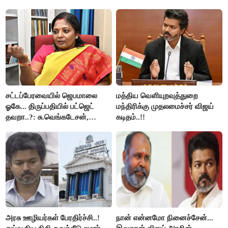
சட்டப்பேரவையில் ஜெபமாலை
மத்திய வெளியுறவுத்துறை
ஓகே... திருப்பதியில் பட்ஜெட்
மந்திரிக்கு முதலமைச்சர் விஜய்
தவறா..?: சு.வெங்கடேசன்,
கடிதம்..!!
திருமாவளவனுக்கு தமிழிசை
கேள்வி..!
அரசு ஊழியர்கள் பேரதிர்ச்சி..!
நான் என்னமோ நினைச்சேன்...