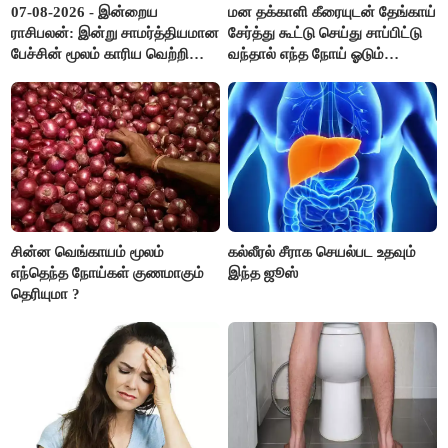
07-08-2026 - இன்றைய
மன தக்காளி கீரையுடன் தேங்காய்
ராசிபலன்: இன்று சாமர்த்தியமான
சேர்த்து கூட்டு செய்து சாப்பிட்டு
பேச்சின் மூலம் காரிய வெற்றி
வந்தால் எந்த நோய் ஓடும்
உண்டாகும். அடுத்தவரை நம்பி
தெரியுமா ?
பொறுப்புகளை ஒப்படைப்பதில்
கவனம் தேவை..!
சின்ன வெங்காயம் மூலம்
கல்லீரல் சீராக செயல்பட உதவும்
எந்தெந்த நோய்கள் குணமாகும்
இந்த ஜூஸ்
தெரியுமா ?