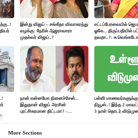
்கு..!
இன்று விஜய் – சங்கீதா விவாகரத்து
சட்டப்பேரவையில் ஜெ
தியர்
வழக்கு: நேரில் ஆஜராவாரா
ஓகே... திருப்பதியில் ப
முதல்வர் விஜய்..?
தவறா..?: சு.வெங்கடேச
திருமாவளவனுக்கு தம
கேள்வி..!
.!
நான் என்னமோ நினைச்சேன்...
பள்ளி மாணவர்களுக்கு 
ர்
இதுதான் விஜய் அரசின்
நியூஸ்..! இந்த 2 மாவட
புரட்சிகரமான திட்டமா? -
3 நாள் தொடர் விடுமுற
ஆர்.பி.உதயகுமார்..!
More Sections