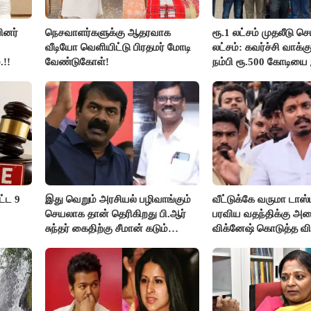
ினர்
நெசவாளர்களுக்கு ஆதரவாக
ரூ.1 லட்சம் முதலீடு செ
வீடியோ வெளியிட்டு பிரதமர் மோடி
லட்சம்: கவர்ச்சி வாக்
.!!
வேண்டுகோள்!
நம்பி ரூ.500 கோடியை
திருப்பூர் மக்கள்!
ட்ட 9
இது வெறும் அரசியல் பழிவாங்கும்
வீட்டுக்கே வருமா டாஸ்
செயலாக தான் தெரிகிறது பி.ஆர்
பரவிய வதந்திக்கு அம
சுந்தர் கைதிற்கு சீமான் கடும்
விக்னேஷ் கொடுத்த வி
கண்டனம்..!