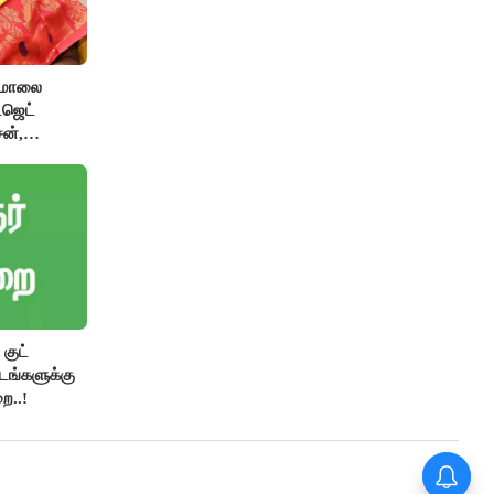
பமாலை
ட்ஜெட்
ன்,
ிழிசை
குட்
்டங்களுக்கு
ை..!