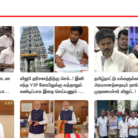
நாடகா
விஐபி தரிசனத்திற்கு செக்..! இனி
தமிழ்நாட்டு மக்களுக்
எந்த VIP கோயிலுக்கு வந்தாலும்
அவமானத்தையும் தாங்
யா
கண்டிப்பாக இதை செய்யணும் -
முதலமைச்சர் விஜய்..!
அமைச்சர் ரமேஷ்..!