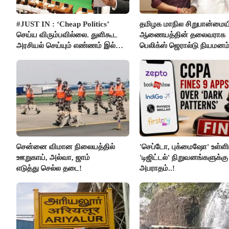
#JUST IN : ‘Cheap Politics’
தமிழக மாநில சிறுபான்மைய
செய்ய விரும்பவில்லை. துளிகூட
ஆணையத்தின் தலைவராக
அரசியல் செய்யும் எண்ணம் இல்லை
பெலிக்ஸ் ஜெரால்டு நியமனம்
- உதயநிதிக்கு முதல்வர் விஜய்
பதில்!
சென்னை விமான நிலையத்தில்
'செப்டோ, புக்மைஷோ' உள்ளி
ஊறுகாய், அல்வா, ஜாம்
'டிஜிட்டல்' நிறுவனங்களுக்கு
எடுத்து செல்ல தடை!
அபராதம்..!