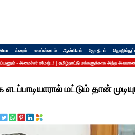
னிமா
க்ரைம்
லைப்ஸ்டைல்
ஆன்மிகம்
ஜோதிடம்
தொழில்நுட்
எடப்பாடியாரால் மட்டும் தான் முடியு