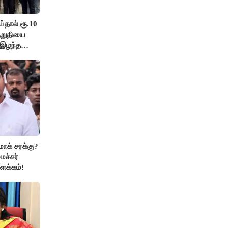
ய்தால் ரூ.10
குறுதியை
 இழந்த
மாக் சரக்கு?
ைச்சர்
ளக்கம்!