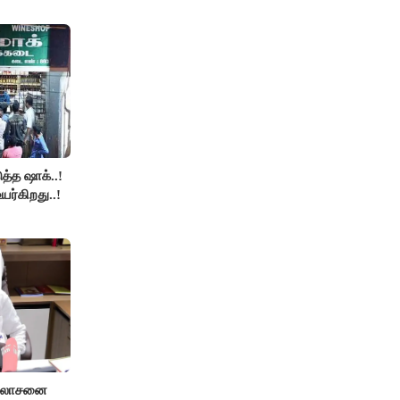
த்த ஷாக்..!
உயர்கிறது..!
ஆலோசனை