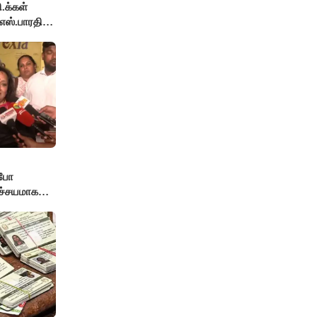
ி.க்கள்
எஸ்.பாரதி
்போ
ச்சயமாக
் - லதா