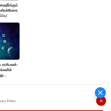
றைதீர்க்கும்
, விரல்ரேகை
ப்பு!
 ராசிபலன்:
ங்களில்
து
ும். ஆன்மீக
.!
மாதம் ரூ.3,000 பென்ஷன் தரும் மத்திய
அரசின் திட்டம்! நாகை மாவட்ட
தொழிலாளர்களுக்கு ஆட்சியர்
vacy Policy
வெளியிட்ட சூப்பர் செய்தி!