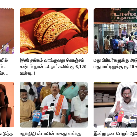
யில்
இனி தங்கம் வாங்குவது கொஞ்சம்
மது பிரியர்களுக்கு அடு
் -
கஷ்டம் தான்...4 நாட்களில் ரூ.6,120
மது பாட்டிலுக்கு ரூ.20 
ீம
உயர்வு..!
ொடுத்த
உதயநிதி ஸ்டாலின் கைது என்பது
இன்று நடைபெறும் 