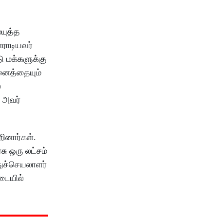
மயுத்த
ராடியவர்
ு மக்களுக்கு
னைத்தையும்
்
ு அவர்
ினார்கள்.
ு ஒரு லட்சம்
துச்செயலாளர்
டையில்