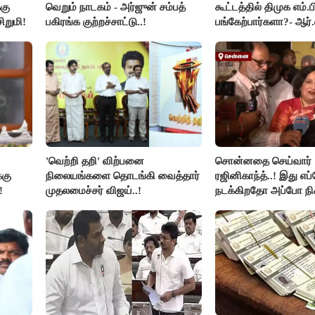
கு
வெறும் நாடகம் - அர்ஜுன் சம்பத்
கூட்டத்தில் திமுக எம்.ப
ிறுமி!
பகிரங்க குற்றச்சாட்டு..!
பங்கேற்பார்களா?- ஆர்.
விளக்கம்..!
'வெற்றி தறி' விற்பனை
சொன்னதை செய்வார்
்கு
நிலையங்களை தொடங்கி வைத்தார்
ரஜினிகாந்த்..! இது எப
!
முதலமைச்சர் விஜய்..!
நடக்கிறதோ அப்போ நி
ரஜினி ₹1 கோடி தருவார
ரஜினிகாந்த்..!