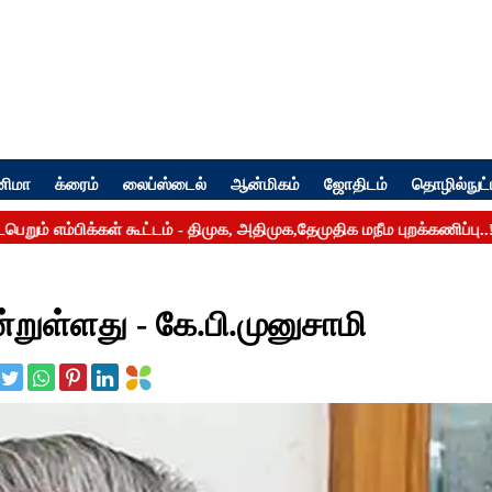
னிமா
க்ரைம்
லைப்ஸ்டைல்
ஆன்மிகம்
ஜோதிடம்
தொழில்நுட்
்றுள்ளது - கே.பி.முனுசாமி