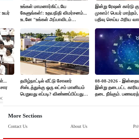
உங்கள் மாமனார்கிட்டயே
இன்று ரேஷன் கார்டு கு
 உயர்
கேளுங்கள்!: உதயநிதி விமர்சனம்...
முகாம்! பெயர் மாற்றம்
உடனே "உங்கள் அப்பாவிடம்
பதிவு செய்ய அரிய வாய்
கேளுங்கள்" என ஆதவ் அர்ஜுனா
பதிலடி!
்...
தமிழ்நாட்டில் வீட்டு சோலார்
08-08-2026 - இன்றைய
ரசார
சிஸ்டத்துக்கு ஒரு லட்சம் மானியம்
இன்று தடைபட்ட காரிய
பெறுவது எப்படி? விண்ணப்பிப்பது
தடை நீங்கும். பணவரத்
எப்படி?
எதிர்பார்த்தபடி இருக்க
எண்ணம் அதிகரிக்கும்.
More Sections
Contact Us
About Us
Pri