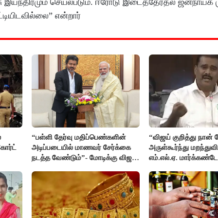
ரசு இயந்திரமும் செயல்படும். ஈரோடு இடைத்தேர்தல் ஜனநாயக ம
டியிடவில்லை” என்றார்
்
“பள்ளி தேர்வு மதிப்பெண்களின்
“விஜய் குறித்து நான்
ோர்ட்
அடிப்படையில் மாணவர் சேர்க்கை
அருள்கூர்ந்து மறந்துவி
நடத்த வேண்டும்”- மோடிக்கு விஜய்
எம்.எல்.ஏ. மார்க்கண்ட
கடிதம்