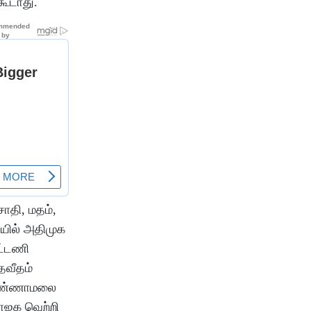
கூடாது.
சாதி, மதம்,
ையில் அதிமுக
ூட்டணி
தவீதம்
 அண்ணாமலை
பாஜக வெற்றி