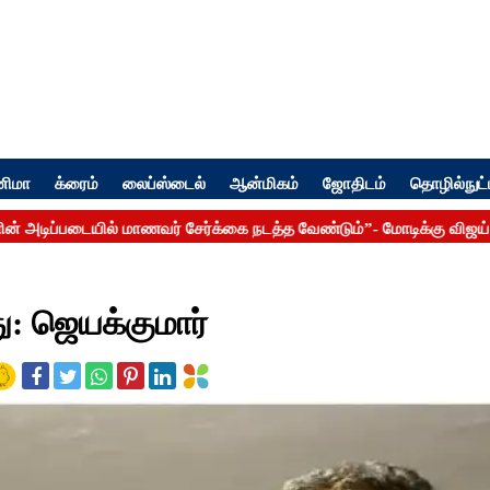
னிமா
க்ரைம்
லைப்ஸ்டைல்
ஆன்மிகம்
ஜோதிடம்
தொழில்நுட்
து: ஜெயக்குமார்