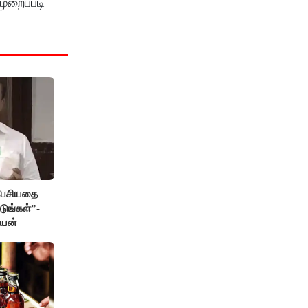
ுறைப்படி
 பேசியதை
டுங்கள்”-
ேயன்