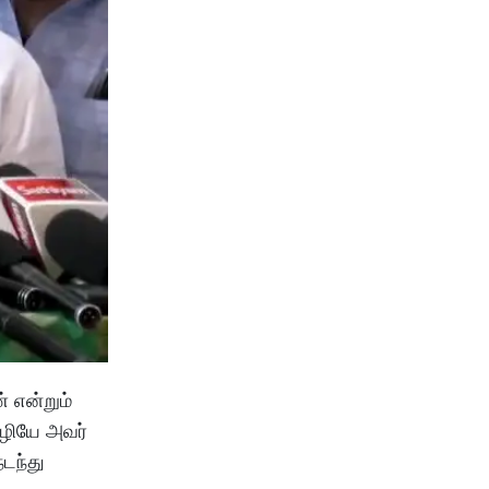
 என்றும்
ொழியே அவர்
டந்து