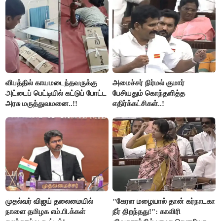
விபத்தில் காயமடைந்தவருக்கு
அமைச்சர் நிர்மல் குமார்
அட்டைப் பெட்டியில் கட்டுப் போட்ட
பேசியதும் கொந்தளித்த
அரசு மருத்துவமனை..!!
எதிர்க்கட்சிகள்..!
முதல்வர் விஜய் தலைமையில்
"கேரள மழையால் தான் கர்நாடகா
நாளை தமிழக எம்.பி.க்கள்
நீர் திறந்தது!": காவிரி