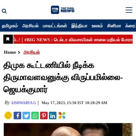
தமிழகம்
அரசியல்
மாவட்டங்கள்
இந்தியா
உலகம்
சினிமா
க்ரைம
Home
அரசியல்
திமுக கூட்டணியில் நீடிக்க
திருமாவளவனுக்கு விருப்பமில்லை-
ஜெயக்குமார்
By
May 17, 2023, 15:50 IST
10:20:29 AM
AISHWARYA G