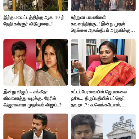
இந்த மாவட்டத்திற்கு ஆக. 10-ந்
சுற்றுலா பயணிகள்
தேதி உள்ளூர் விடுமுறை..!
கவனத்திற்கு..! இன்று முதல்
நெல்லை அகஸ்தியர் அருவிக்கு
செல்ல தடை..!
இன்று விஜய் – சங்கீதா
சட்டப்பேரவையில் ஜெபமாலை
விவாகரத்து வழக்கு: நேரில்
ஓகே... திருப்பதியில் பட்ஜெட்
ஆஜராவாரா முதல்வர் விஜய்..?
தவறா..?: சு.வெங்கடேசன்,
திருமாவளவனுக்கு தமிழிசை
கேள்வி..!