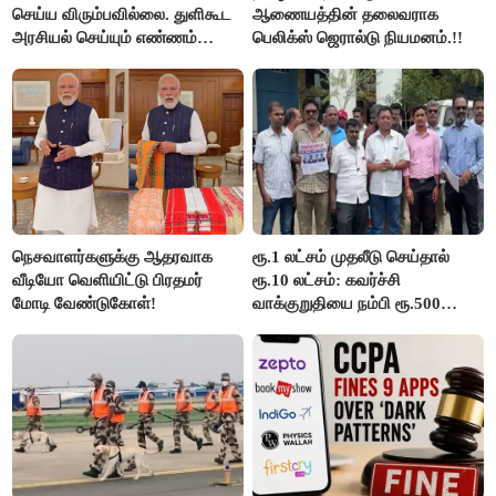
செய்ய விரும்பவில்லை. துளிகூட
ஆணையத்தின் தலைவராக
அரசியல் செய்யும் எண்ணம்
பெலிக்ஸ் ஜெரால்டு நியமனம்.!!
இல்லை - உதயநிதிக்கு முதல்வர்
விஜய் பதில்!
நெசவாளர்களுக்கு ஆதரவாக
ரூ.1 லட்சம் முதலீடு செய்தால்
வீடியோ வெளியிட்டு பிரதமர்
ரூ.10 லட்சம்: கவர்ச்சி
மோடி வேண்டுகோள்!
வாக்குறுதியை நம்பி ரூ.500
கோடியை இழந்த திருப்பூர்
மக்கள்!