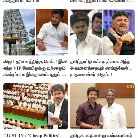
கலந்தாய்வு கூட்டம்!
விவகாரத்தில் பாமக சௌமியா
அன்புமணி சாடல்!
விஐபி தரிசனத்திற்கு செக்..! இனி
தமிழ்நாட்டு மக்களுக்காக அந்த
எந்த VIP கோயிலுக்கு வந்தாலும்
அவமானத்தையும் தாங்குவேன்..
கண்டிப்பாக இதை செய்யணும் -
முதலமைச்சர் விஜய்..!
அமைச்சர் ரமேஷ்..!
#JUST IN : ‘Cheap Politics’
தமிழக மாநில சிறுபான்மையினர்