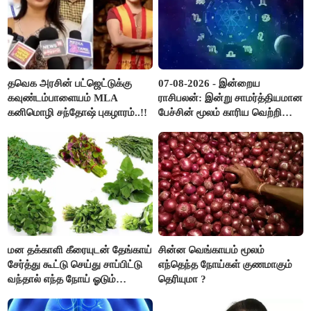
தவெக அரசின் பட்ஜெட்டுக்கு
07-08-2026 - இன்றைய
கவுண்டம்பாளையம் MLA
ராசிபலன்: இன்று சாமர்த்தியமான
கனிமொழி சந்தோஷ் புகழாரம்..!!
பேச்சின் மூலம் காரிய வெற்றி
உண்டாகும். அடுத்தவரை நம்பி
பொறுப்புகளை ஒப்படைப்பதில்
கவனம் தேவை..!
மன தக்காளி கீரையுடன் தேங்காய்
சின்ன வெங்காயம் மூலம்
சேர்த்து கூட்டு செய்து சாப்பிட்டு
எந்தெந்த நோய்கள் குணமாகும்
வந்தால் எந்த நோய் ஓடும்
தெரியுமா ?
தெரியுமா ?