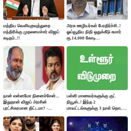
மத்திய வெளியுறவுத்துறை
அரசு ஊழியர்கள் பேரதிர்ச்சி..!
மந்திரிக்கு முதலமைச்சர் விஜய்
ஓய்வூதிய நிதி ஒதுக்கீடு சுமார்
கடிதம்..!!
ரூ.14,000 கோடி
குறைக்கப்பட்டுள்ளது..!
நான் என்னமோ நினைச்சேன்...
பள்ளி மாணவர்களுக்கு குட்
இதுதான் விஜய் அரசின்
நியூஸ்..! இந்த 2
புரட்சிகரமான திட்டமா? -
மாவட்டங்களுக்கு 3 நாள் தொடர்
ஆர்.பி.உதயகுமார்..!
விடுமுறை..!