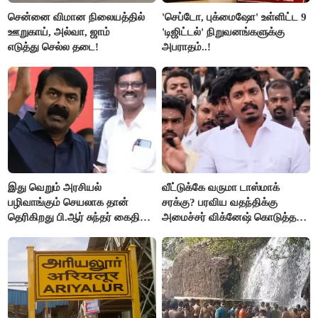
சென்னை விமான நிலையத்தில்
'செப்டோ, புக்மைஷோ' உள்ளிட்ட 9
ஊறுகாய், அல்வா, ஜாம்
'டிஜிட்டல்' நிறுவனங்களுக்கு
எடுத்து செல்ல தடை!
அபராதம்..!
இது வெறும் அரசியல்
வீட்டுக்கே வருமா டாஸ்மாக்
பழிவாங்கும் செயலாக தான்
சரக்கு? பரவிய வதந்திக்கு
தெரிகிறது பி.ஆர் சுந்தர் கைதிற்கு
அமைச்சர் விக்னேஷ் கொடுத்த
சீமான் கடும் கண்டனம்..!
விளக்கம்!