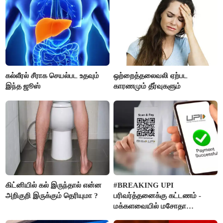
கல்லீரல் சீராக செயல்பட உதவும்
ஒற்றைத்தலைவலி ஏற்பட
இந்த ஜூஸ்
காரணமும் தீர்வுகளும்
கிட்னியில் கல் இருந்தால் என்ன
#BREAKING UPI
அறிகுறி இருக்கும் தெரியுமா ?
பரிவர்த்தனைக்கு கட்டணம் -
மக்களவையில் மசோதா
நிறைவேற்றம்!