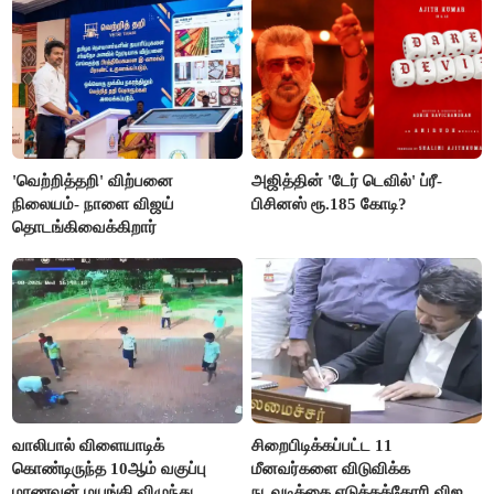
'வெற்றித்தறி' விற்பனை
அஜித்தின் 'டேர் டெவில்' ப்ரீ-
நிலையம்- நாளை விஜய்
பிசினஸ் ரூ.185 கோடி?
தொடங்கிவைக்கிறார்
வாலிபால் விளையாடிக்
சிறைபிடிக்கப்பட்ட 11
கொண்டிருந்த 10ஆம் வகுப்பு
மீனவர்களை விடுவிக்க
மாணவன் மயங்கி விழுந்து
நடவடிக்கை எடுக்கக்கோரி விஜய்