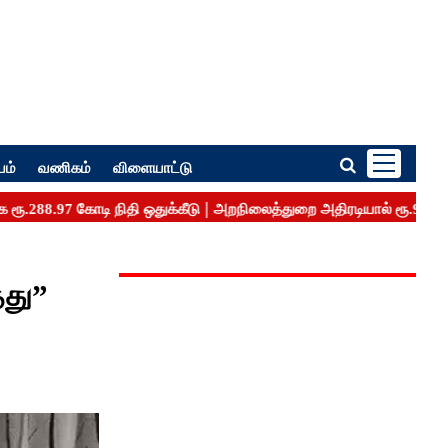
பம்
வணிகம்
விளையாட்டு
து”