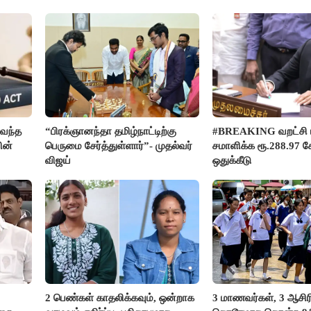
வந்த
“பிரக்ஞானந்தா தமிழ்நாட்டிற்கு
#BREAKING வறட்சி 
ின்
பெருமை சேர்த்துள்ளார்”- முதல்வர்
சமாளிக்க ரூ.288.97 க
விஜய்
ஒதுக்கீடு
2 பெண்கள் காதலிக்கவும், ஒன்றாக
3 மாணவர்கள், 3 ஆசி