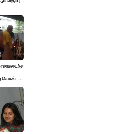
் வகுப்பு
் மரணமடைந்த
்து கொண்ட