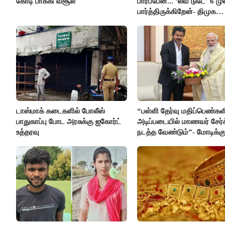
கோடி பாக்கி வசூல்
பார்ப்பேன்... ‘லவ் டுடே’ 6 ம
பார்த்திருக்கிறேன்- திமுக
எம்.எல்.ஏ.நெகிழ்ச்சி
டாஸ்மாக் கடைகளில் போலீஸ்
“பள்ளி தேர்வு மதிப்பெண்கள
பாதுகாப்பு போட அரசுக்கு ஐகோர்ட்
அடிப்படையில் மாணவர் சேர்
உத்தரவு
நடத்த வேண்டும்”- மோடிக்கு
கடிதம்