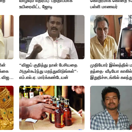
ுறை
வாழவும் எதிர்ப்பு- பறிதாபமாக
கொடூரமாக கொன்ற 9ஆம
உயிரைவிட்ட ஜோடி
பள்ளி மாணவர்
ின்
“விஜய் குறித்து நான் பேசியதை
முதியோர் இல்லத்தில
க்கை
அருள்கூர்ந்து மறந்துவிடுங்கள்”-
தந்தை- வீடியோ காலில்
 விஜய்
எம்.எல்.ஏ. மார்க்கண்டேயன்
இறுதிச்சடங்கில் கலந
மகள்கள்