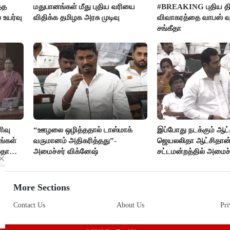
்த
மதுபானங்கள் மீது புதிய வரியை
#BREAKING புதிய திர
 உயர்வு
விதிக்க தமிழக அரசு முடிவு
விவாகரத்தை வாபஸ் வ
சங்கீதா
ிவு
“ஊழலை ஒழித்ததால் டாஸ்மாக்
இப்போது நடக்கும் ஆட்ச
ங்கள்
வருமானம் அதிகரித்தது”-
ஜெயலலிதா ஆட்சிதான்
லதா
அமைச்சர் விக்னேஷ்
சட்டமன்றத்தில் அமைச
அர்ஜுனா அதிரடி பேச்ச
More Sections
Contact Us
About Us
Pri