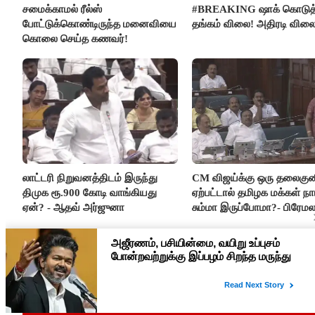
சமைக்காமல் ரீல்ஸ்
#BREAKING ஷாக் கொடுத
போட்டுக்கொண்டிருந்த மனைவியை
தங்கம் விலை! அதிரடி விலை
கொலை செய்த கணவர்!
லாட்டரி நிறுவனத்திடம் இருந்து
CM விஜய்க்கு ஒரு தலைகுன
திமுக ரூ.900 கோடி வாங்கியது
ஏற்பட்டால் தமிழக மக்கள் நா
ஏன்? - ஆதவ் அர்ஜுனா
சும்மா இருப்போமா?- பிரேம
விஜயகாந்த்