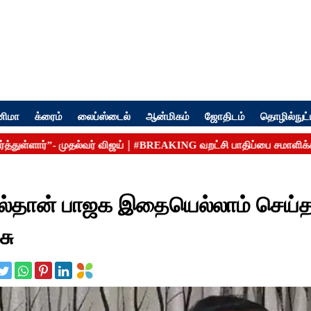
னிமா
க்ரைம்
லைப்ஸ்டைல்
ஆன்மிகம்
ஜோதிடம்
தொழில்நுட்
்தான் பாஜக இதையெல்லாம் செய்த
சு