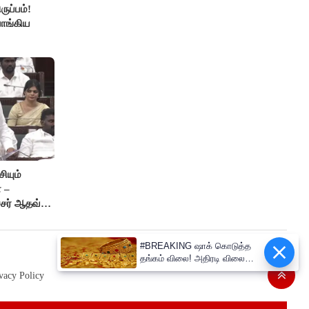
ுப்பம்!
ாங்கிய
ியும்
 –
்சர் ஆதவ்
ு!
#BREAKING ஷாக் கொடுத்த
தங்கம் விலை! அதிரடி விலை
உயர்வு
vacy Policy