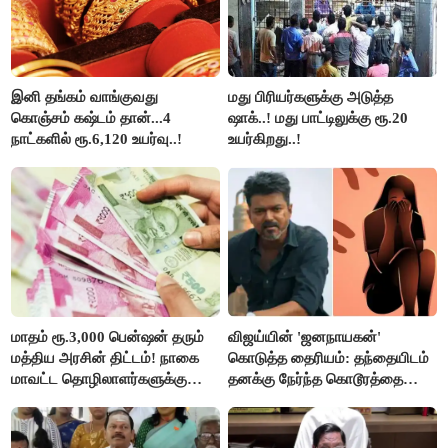
இனி தங்கம் வாங்குவது
மது பிரியர்களுக்கு அடுத்த
கொஞ்சம் கஷ்டம் தான்...4
ஷாக்..! மது பாட்டிலுக்கு ரூ.20
நாட்களில் ரூ.6,120 உயர்வு..!
உயர்கிறது..!
மாதம் ரூ.3,000 பென்ஷன் தரும்
விஜய்யின் 'ஜனநாயகன்'
மத்திய அரசின் திட்டம்! நாகை
கொடுத்த தைரியம்: தந்தையிடம்
மாவட்ட தொழிலாளர்களுக்கு
தனக்கு நேர்ந்த கொடூரத்தை
ஆட்சியர் வெளியிட்ட சூப்பர்
கூறிய சிறுமி!
செய்தி!