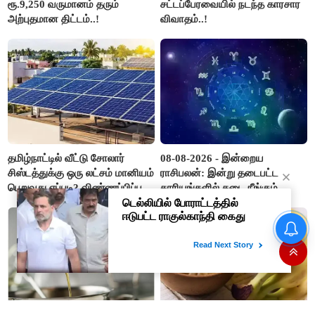
ரூ.9,250 வருமானம் தரும்
சட்டப்பேரவையில் நடந்த காரசார
அற்புதமான திட்டம்..!
விவாதம்..!
தமிழ்நாட்டில் வீட்டு சோலார்
08-08-2026 - இன்றைய
சிஸ்டத்துக்கு ஒரு லட்சம் மானியம்
ராசிபலன்: இன்று தடைபட்ட
பெறுவது எப்படி? விண்ணப்பிப்பது
காரியங்களில் தடை நீங்கும்.
எப்படி?
பணவரத்து எதிர்பார்த்தபடி
இருக்கும். ஆன்மீக எண்ணம்
அதிகரிக்கும்..!