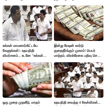
உங்கள் மாமனார்கிட்டயே
இன்று ரேஷன் கார்டு
கேளுங்கள்!: உதயநிதி
குறைதீர்க்கும் முகாம்! பெயர்
விமர்சனம்... உடனே "உங்கள்
மாற்றம், விரல்ரேகை பதிவு செய்ய
அப்பாவிடம் கேளுங்கள்" என
அரிய வாய்ப்பு!
ஆதவ் அர்ஜுனா பதிலடி!
ஒரு முறை முதலீடு, மாதம்
உதயநிதி வைத்த 4 கேள்விகள்...