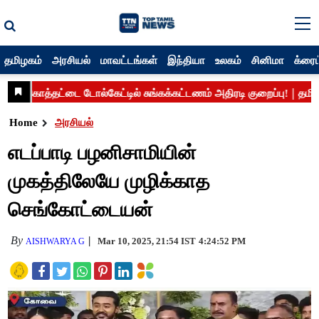
தமிழகம்
அரசியல்
மாவட்டங்கள்
இந்தியா
உலகம்
சினிமா
க்ரைம
Home
அரசியல்
எடப்பாடி பழனிசாமியின்
முகத்திலேயே முழிக்காத
செங்கோட்டையன்
By
Mar 10, 2025, 21:54 IST
4:24:52 PM
AISHWARYA G