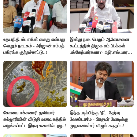
உதயநிதி ஸ்டாலின் கைது என்பது
இன்று நடைபெறும் ஆலோசனை
வெறும் நாடகம் - அர்ஜுன் சம்பத்
கூட்டத்தில் திமுக எம்.பி.க்கள்
பகிரங்க குற்றச்சாட்டு..!
பங்கேற்பார்களா?- ஆர்.எஸ்.பாரதி
விளக்கம்..!
கோவை ஈச்சனாரி தனியார்
இந்த படிப்பிற்கு 'நீட்' தேர்வு
கல்லூரியின் விடுதி உணவகத்தில்
வேண்டாமே - பிரதமர் மோடிக்கு
வழங்கப்பட்ட இரவு உணவில் புழு..!
முதலமைச்சர் விஜய் கடிதம்..!