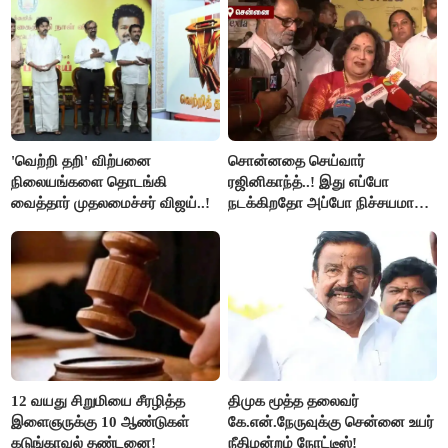
'வெற்றி தறி' விற்பனை
சொன்னதை செய்வார்
நிலையங்களை தொடங்கி
ரஜினிகாந்த்..! இது எப்போ
வைத்தார் முதலமைச்சர் விஜய்..!
நடக்கிறதோ அப்போ நிச்சயமாக
ரஜினி ₹1 கோடி தருவார் - லதா
ரஜினிகாந்த்..!
12 வயது சிறுமியை சீரழித்த
திமுக மூத்த தலைவர்
இளைஞருக்கு 10 ஆண்டுகள்
கே.என்.நேருவுக்கு சென்னை உயர்
கடுங்காவல் தண்டனை!
நீதிமன்றம் நோட்டீஸ்!