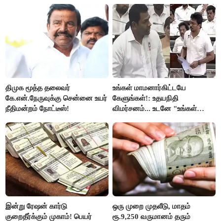
ரஜினி ₹1 கோடி தருவார் - லதா
ரஜினிகாந்த்..!
திமுக மூத்த தலைவர்
உங்கள் மாமனார்கிட்டயே
கே.என்.நேருவுக்கு சென்னை உயர்
கேளுங்கள்!: உதயநிதி
நீதிமன்றம் நோட்டீஸ்!
விமர்சனம்... உடனே "உங்கள்
அப்பாவிடம் கேளுங்கள்" என
ஆதவ் அர்ஜுனா பதிலடி!
இன்று ரேஷன் கார்டு
ஒரு முறை முதலீடு, மாதம்
குறைதீர்க்கும் முகாம்! பெயர்
ரூ.9,250 வருமானம் தரும்