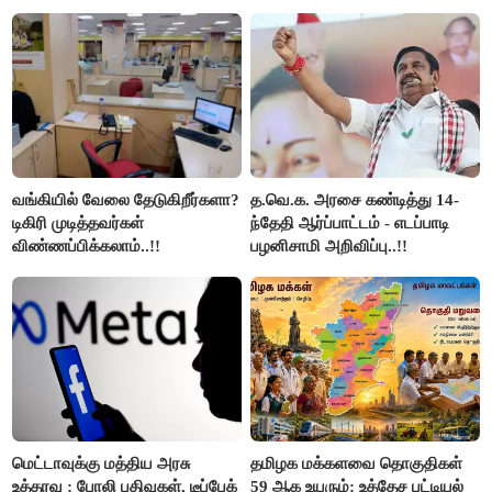
நிறுத்தம்..!!
அறிவிப்பு..!!
வங்கியில் வேலை தேடுகிறீர்களா?
த.வெ.க. அரசை கண்டித்து 14-
டிகிரி முடித்தவர்கள்
ந்தேதி ஆர்ப்பாட்டம் - எடப்பாடி
விண்ணப்பிக்கலாம்..!!
பழனிசாமி அறிவிப்பு..!!
மெட்டாவுக்கு மத்திய அரசு
தமிழக மக்களவை தொகுதிகள்
உத்தரவு : போலி பதிவுகள், டீப்பேக்
59 ஆக உயரும்: உத்தேச பட்டியல்