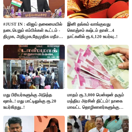
#JUST IN : விஜய் தலைமையில்
இனி தங்கம் வாங்குவது
நடைபெறும் எம்பிக்கள் கூட்டம் -
கொஞ்சம் கஷ்டம் தான்...4
திமுக, அதிமுக,தேமுதிக மநீம
நாட்களில் ரூ.6,120 உயர்வு..!
புறக்கணிப்பு..!
மது பிரியர்களுக்கு அடுத்த
மாதம் ரூ.3,000 பென்ஷன் தரும்
ஷாக்..! மது பாட்டிலுக்கு ரூ.20
மத்திய அரசின் திட்டம்! நாகை
உயர்கிறது..!
மாவட்ட தொழிலாளர்களுக்கு
ஆட்சியர் வெளியிட்ட சூப்பர்
செய்தி!