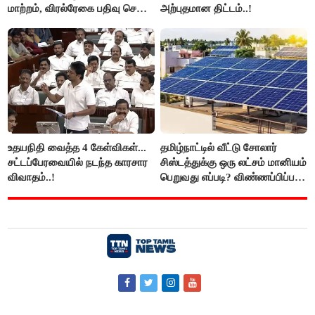
மாற்றம், விரல்ரேகை பதிவு செய்ய
அற்புதமான திட்டம்..!
அரிய வாய்ப்பு!
உதயநிதி வைத்த 4 கேள்விகள்...
தமிழ்நாட்டில் வீட்டு சோலார்
சட்டப்பேரவையில் நடந்த காரசார
சிஸ்டத்துக்கு ஒரு லட்சம் மானியம்
விவாதம்..!
பெறுவது எப்படி? விண்ணப்பிப்பது
எப்படி?