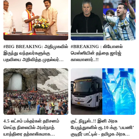
#BIG BREAKING: அதிமுகவில்
#BREAKING : லியோனல்
இருந்து வந்தவர்களுக்கு
மெஸ்ஸியின் தந்தை ஜார்ஜ்
பதவியை அறிவித்த முதல்வர்
காலமானார்..!!
விஜய்..!!
4.5 லட்சம் பக்தர்கள் தரிசனம்
குட் நியூஸ்..!! இனி அரசு
செய்த நிலையில் அமர்நாத்
பேருந்துகளில் ரூ.10-க்கு ‘பயணி’
யாத்திரை தற்காலிகமாக
குடிநீர் பாட்டில் - தமிழக அரசு