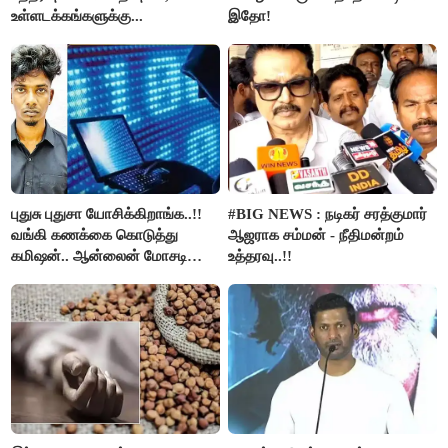
உள்ளடக்கங்களுக்கு...
இதோ!
புதுசு புதுசா யோசிக்கிறாங்க..!!
#BIG NEWS : நடிகர் சரத்குமார்
வங்கி கணக்கை கொடுத்து
ஆஜராக சம்மன் - நீதிமன்றம்
கமிஷன்.. ஆன்லைன் மோசடி
உத்தரவு..!!
கும்பலுக்கு உதவிய வாலிபர்
கைது..!!