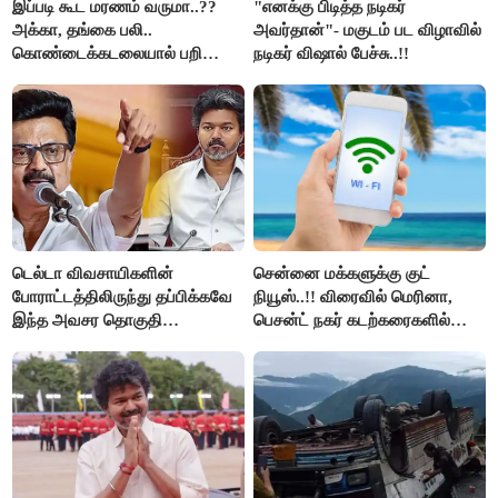
இப்படி கூட மரணம் வருமா..??
"எனக்கு பிடித்த நடிகர்
அக்கா, தங்கை பலி..
அவர்தான்"- மகுடம் பட விழாவில்
கொண்டைக்கடலையால் பறிபோன
நடிகர் விஷால் பேச்சு..!!
உயிர்கள்..!!
டெல்டா விவசாயிகளின்
சென்னை மக்களுக்கு குட்
போராட்டத்திலிருந்து தப்பிக்கவே
நியூஸ்..!! விரைவில் மெரினா,
இந்த அவசர தொகுதி
பெசன்ட் நகர் கடற்கரைகளில்
மறுவரையறை நாடகத்தை
இலவச Wi-Fi வசதி..!!
அரங்கேற்றுகிறார் முதலமைச்சர் -
திமுக ஐடி விங்..!!