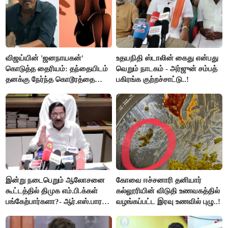
விஜய்யின் 'ஜனநாயகன்'
உதயநிதி ஸ்டாலின் கைது என்பது
கொடுத்த தைரியம்: தந்தையிடம்
வெறும் நாடகம் - அர்ஜுன் சம்பத்
தனக்கு நேர்ந்த கொடூரத்தை
பகிரங்க குற்றச்சாட்டு..!
கூறிய சிறுமி!
இன்று நடைபெறும் ஆலோசனை
கோவை ஈச்சனாரி தனியார்
கூட்டத்தில் திமுக எம்.பி.க்கள்
கல்லூரியின் விடுதி உணவகத்தில்
பங்கேற்பார்களா?- ஆர்.எஸ்.பாரதி
வழங்கப்பட்ட இரவு உணவில் புழு..!
விளக்கம்..!