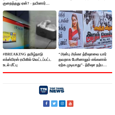
குறைத்தது ஏன்? - நயினார்
நாகேந்திரன்
#BREAKING தமிழ்நாடு
“அன்பு அக்கா த்ரிஷாவை யார்
எக்ஸ்பிரஸ் ரயிலில் வெட்டப்பட்ட
தவறாக பேசினாலும் எங்களால்
உடல் மீட்பு
ஏற்க முடியாது”- த்ரிஷா நற்பணி
மன்றத்தினர் போஸ்டர்