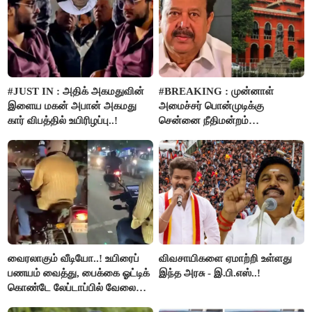
#JUST IN : அதிக் அகமதுவின்
#BREAKING : முன்னாள்
இளைய மகன் அபான் அகமது
அமைச்சர் பொன்முடிக்கு
கார் விபத்தில் உயிரிழப்பு..!
சென்னை நீதிமன்றம்
பிடிவாரண்ட்..!
வைரலாகும் வீடியோ..! உயிரைப்
விவசாயிகளை ஏமாற்றி உள்ளது
பணயம் வைத்து, பைக்கை ஓட்டிக்
இந்த அரசு - இ.பி.எஸ்..!
கொண்டே லேப்டாப்பில் வேலை
பார்த்த நபர்..!