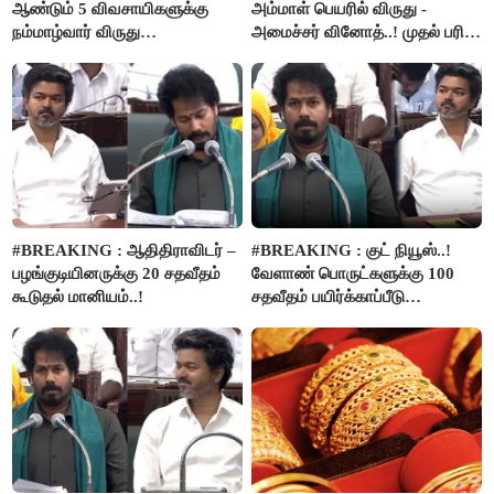
ஆண்டும் 5 விவசாயிகளுக்கு
அம்மாள் பெயரில் விருது -
நம்மாழ்வார் விருது
அமைச்சர் வினோத்..! முதல் பரிசு
வழங்கப்படும்..!
ரூ.2.50 லட்சம் வழங்கப்படும்..!
#BREAKING : ஆதிதிராவிடர் –
#BREAKING : குட் நியூஸ்..!
பழங்குடியினருக்கு 20 சதவீதம்
வேளாண் பொருட்களுக்கு 100
கூடுதல் மானியம்..!
சதவீதம் பயிர்க்காப்பீடு
வழங்கபடும் - அமைச்சர்
வினோத்..!