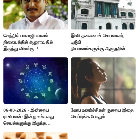
செந்தில் பாலாஜி காவல்
இனி தலைமைச் செயலாளர்,
நிலையத்தில் ஆஜராவதில்
டிஜிபி
இருந்து விலக்கு..!
நியமனங்களுக்கு ஆளுநரின்
ஒப்புதல் தேவையில்லை -
தமிழ்நாடு அரசு அதிரடி..!
06-08-2026 - இன்றைய
கோப உணர்ச்சிகள் குறைய இதை
ராசிபலன்: இன்று உங்களது
செய்யுங்க போதும்
செயல்களுக்கு இருந்த
முட்டுகட்டைகள் விலகும்.
எதிர்பார்த்த உதவிகள் கிடைக்கும்.