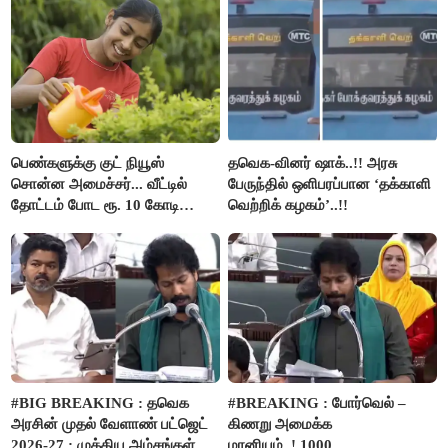
பெண்களுக்கு குட் நியூஸ்
தவெக-வினர் ஷாக்..!! அரசு
சொன்ன அமைச்சர்... வீட்டில்
பேருந்தில் ஒளிபரப்பான ‘தக்காளி
தோட்டம் போட ரூ. 10 கோடி
வெற்றிக் கழகம்’..!!
நிதி..!
#BIG BREAKING : தவெக
#BREAKING : போர்வெல் –
அரசின் முதல் வேளாண் பட்ஜெட்
கிணறு அமைக்க
2026-27 : முக்கிய அம்சங்கள் ஓர்
மானியம்..! 1000