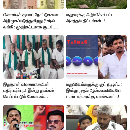
பிளாஸ்டிக் ரூபாய் நோட்டுகளை
மதுரைக்கு அறிவிக்கப்பட்ட
அறிமுகப்படுத்துகிறது ரிசர்வ்
அசத்தல் திட்டங்கள்..!
வங்கி: முதற்கட்டமாக ரூ.10,
ரூ.20 நோட்டுகள் அச்சடிப்பு!
இதுதான் விவசாயிகளின்
மதுபிரியர்களுக்கு குட் நியூஸ்..!
எதிர்பார்ப்பு..! இன்று தாக்கல்
இன்று முதல் ஆன்லைனிலேயே
செய்யப்படும் வேளாண்
டாஸ்மாக் சரக்கு வாங்கலாம்..!
பட்ஜெட்டுக்கு பி.ஆர்.பாண்டியன்
கோரிக்கை!