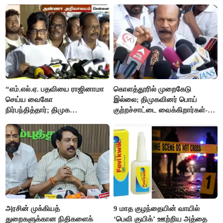
“எம்.எல்.ஏ. பதவியை ராஜினாமா
கொளத்தூரில் முறைகேடு
செய்ய வைகோ
இல்லை; திமுகவினர் பொய்
நிர்பந்தித்தார்; திமுக
குற்றச்சாட்டை வைக்கிறார்கள்-
எம்.எல்.ஏக்களாகவே
வி.எஸ்.பாபு
தொடர்கிறோம்”- மதிமுக
எம்.எல்.ஏக்கள் பரபரப்பு பேட்டி
அரசின் முக்கியத்
9 மாத குழந்தையின் வாயில்
துறைகளுக்கான நிதிகளைக்
‘பெவி குயிக்’ ஊற்றிய அத்தை