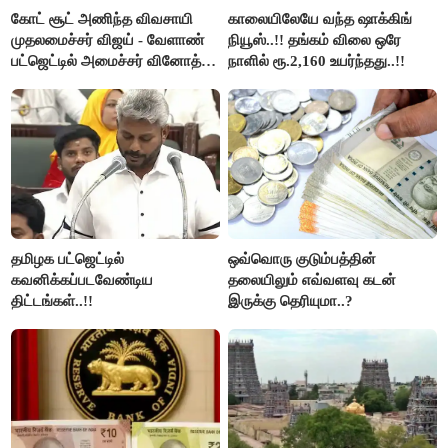
கோட் சூட் அணிந்த விவசாயி
காலையிலேயே வந்த ஷாக்கிங்
முதலமைச்சர் விஜய் - வேளாண்
நியூஸ்..!! தங்கம் விலை ஒரே
பட்ஜெட்டில் அமைச்சர் வினோத்
நாளில் ரூ.2,160 உயர்ந்தது..!!
பெருமிதம்..!
தமிழக பட்ஜெட்டில்
ஒவ்வொரு குடும்பத்தின்
கவனிக்கப்படவேண்டிய
தலையிலும் எவ்வளவு கடன்
திட்டங்கள்..!!
இருக்கு தெரியுமா..?