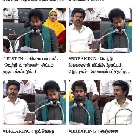
பார்வை..!
விவசாயிகளுக்கு மானியத்தில்
பம்புசெட் வழங்கப்படும்..!
#JUST IN : ‘விவசாயம் காக்க’
#BREAKING : வெற்றி
‘வெற்றி வான்மகள்’ திட்டம்
இல்லத்தரசி வீட்டுத் தோட்டம்
உருவாக்கப்படும்..!
அறிமுகம் - வேளாண் பட்ஜெட்டில்
அறிவிப்பு..!
#BREAKING : ஒவ்வொரு
#BREAKING : அஞ்சலை