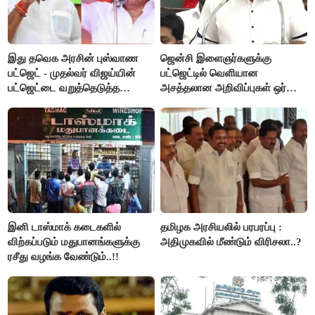
இது தவெக அரசின் புஸ்வாண
ஜென்சி இளைஞர்களுக்கு
பட்ஜெட் - முதல்வர் விஜய்யின்
பட்ஜெட்டில் வெளியான
பட்ஜெட்டை வறுத்தெடுத்த
அசத்தலான அறிவிப்புகள் ஒர்
மு.க.ஸ்டாலின், இபிஎஸ்..!
பார்வை..!
இனி டாஸ்மாக் கடைகளில்
தமிழக அரசியலில் பரபரப்பு :
விற்கப்படும் மதுபானங்களுக்கு
அதிமுகவில் மீண்டும் விரிசலா..?
ரசீது வழங்க வேண்டும்..!!