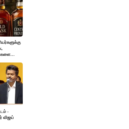
யர்களுக்கு
k,
ங்களை
AI தடை
டம் -
ர் விஜய்