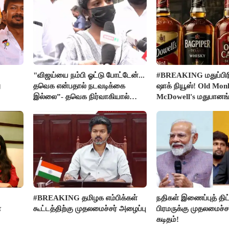
"விஜய்யை நம்பி ஓட்டு போட்டேன்...
#BREAKING மதுப்பிரி
ு
தவெக என்பதால் நடவடிக்கை
ஷாக் நியூஸ்! Old Mon
இல்லை”- தவெக நிர்வாகியால்
McDowell's மதுபான
பாதிக்கப்பட்ட பெண் கதறல்
விற்பனை செய்ய FSS
#BREAKING தமிழக எம்பிக்கள்
நதிகள் இணைப்புத் திட்
ை
கூட்டத்திற்கு முதலமைச்சர் அழைப்பு
பிரமருக்கு முதலமைச்ச
கடிதம்!