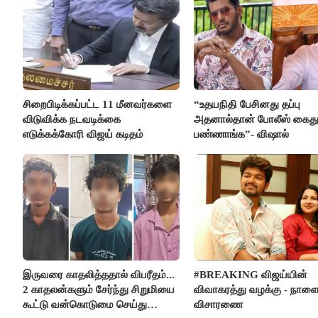
சிறைபிடிக்கப்பட்ட 11 மீனவர்களை
“உதயநிதி பேசினது தப்பு
விடுவிக்க நடவடிக்கை
அதனால்தான் போலீஸ் கைத
எடுக்கக்கோரி விஜய் கடிதம்
பண்ணாங்க”- விஷால்
இருவரை காதலித்ததால் விபரீதம்...
#BREAKING விஜய்யின்
2 காதலன்களும் சேர்ந்து சிறுமியை
விவாகரத்து வழக்கு - நாள
கூட்டு வன்கொடுமை செய்து
விசாரணை