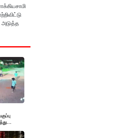
ோக்கியசாமி
்றிவிட்டு
் அடுத்த
ுப்பு
்து