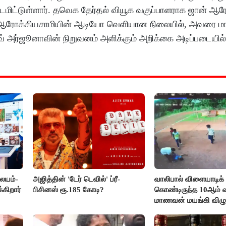
டமிட்டுள்ளார். தவெக தேர்தல் வியூக வகுப்பாளராக ஜான் ஆர
ஜான் ஆரோக்கியசாமியின் ஆடியோ வெளியான நிலையில், அவரை மாற
தவ் அர்ஜூனாவின் நிறுவனம் அளிக்கும் அறிக்கை அடிப்படையில
லையம்-
அஜித்தின் 'டேர் டெவில்' ப்ரீ-
வாலிபால் விளையாடிக்
கிறார்
பிசினஸ் ரூ.185 கோடி?
கொண்டிருந்த 10ஆம் வக
மாணவன் மயங்கி விழுந
உயிரிழப்பு