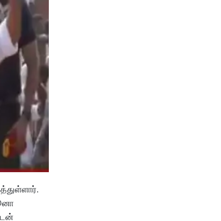
்துள்ளார்.
ஜூனா
ுடன்