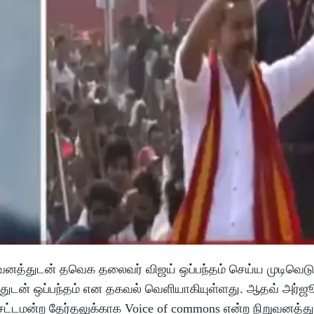
ுவனத்துடன் தவெக தலைவர் விஜய் ஒப்பந்தம் செய்ய முடிவெடுத
துடன் ஒப்பந்தம் என தகவல் வெளியாகியுள்ளது. ஆதவ் அர்
சட்டமன்ற தேர்தலுக்காக Voice of commons என்ற நிறுவனத்த