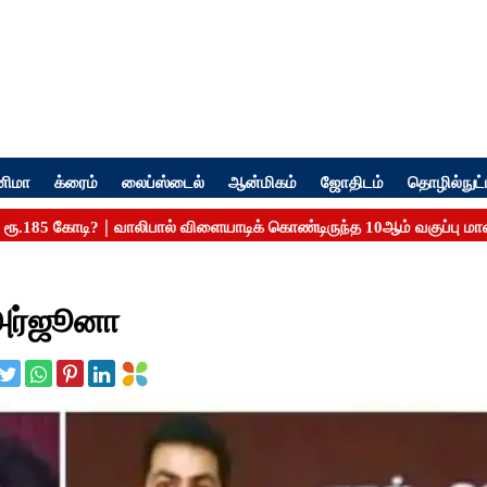
னிமா
க்ரைம்
லைப்ஸ்டைல்
ஆன்மிகம்
ஜோதிடம்
தொழில்நுட்
 அர்ஜூனா