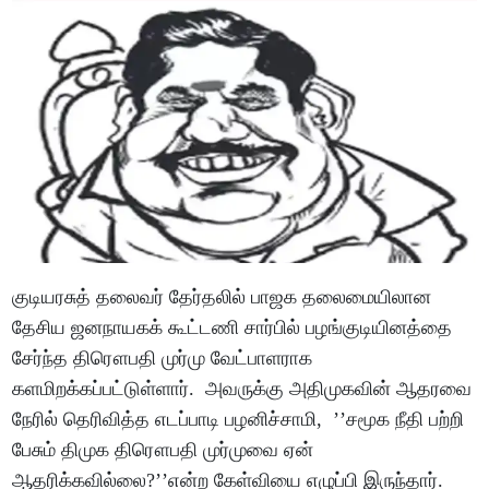
குடியரசுத் தலைவர் தேர்தலில் பாஜக தலைமையிலான
தேசிய ஜனநாயகக் கூட்டணி சார்பில் பழங்குடியினத்தை
சேர்ந்த திரௌபதி முர்மு வேட்பாளராக
களமிறக்கப்பட்டுள்ளார். அவருக்கு அதிமுகவின் ஆதரவை
நேரில் தெரிவித்த எடப்பாடி பழனிச்சாமி, ’’சமூக நீதி பற்றி
பேசும் திமுக திரௌபதி முர்முவை ஏன்
ஆதரிக்கவில்லை?’’என்ற கேள்வியை எழுப்பி இருந்தார்.