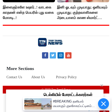
இளைஞர்களே உஷார்..! வாடகை
இனி ஓடவும் முடியாது; ஒளியவும்
காதலன் என்ற பெயரில் புது வகை
முடியாது; குற்றவாளிகளை
மோசடி..!
அடையாளம் காண ஸ்மார்ட்
கண்ணாடிகளை பயன்படுத்த
போலீசார் முடிவு..!
More Sections
Contact Us
About Us
Privacy Policy
© 2019 Top Tamil News
#BREAKING தனியார்
மயமாகும் குலசேகரப்பட்டினம்
ராக்கெட் ஏவுதளம்!