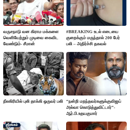
வருசநாடு வன கிராம மக்களை
#BREAKING உடல் எடையை
வெளியேற்றும் முடிவை கைவிட
குறைக்கும் மருந்தால் 200 பேர்
வேண்டும்- சீமான்
பலி – அதிர்ச்சி தகவல்
நீலகிரியில் புலி தாக்கி ஒருவர் பலி
“நன்றி மறந்தவர்களுக்குவிஜய்
அல்வா கொடுத்துவிட்டார்”-
ஆர்.பி.உதயகுமார்