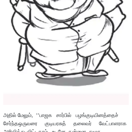
அதில் மேலும், ’’பாஜக சார்பில் பழங்குடியினத்தைச்
சேர்ந்தஒருவரை குடியரசுத் தலைவர் வேட்பாளராக
அறிவித்து விட்டதாம். உடனே தன்னை சமூக