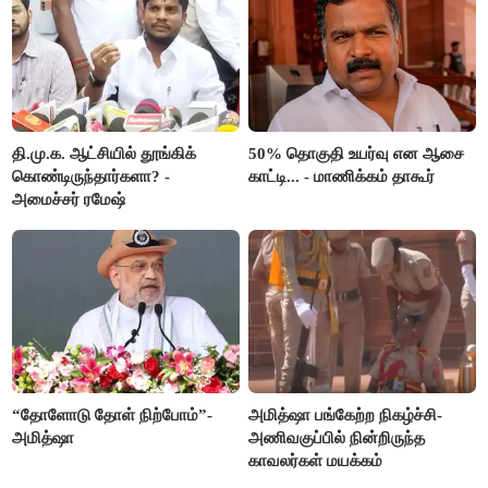
தி.மு.க. ஆட்சியில் தூங்கிக்
50% தொகுதி உயர்வு என ஆசை
கொண்டிருந்தார்களா? -
காட்டி... - மாணிக்கம் தாகூர்
அமைச்சர் ரமேஷ்
“தோளோடு தோள் நிற்போம்”-
அமித்ஷா பங்கேற்ற நிகழ்ச்சி-
அமித்ஷா
அணிவகுப்பில் நின்றிருந்த
காவலர்கள் மயக்கம்