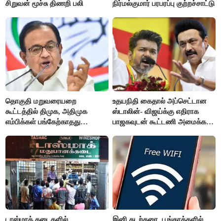
சிறுவன் மூச்சு திணறி பலி
நிர்மல்குமார் பரபரப்பு குற்றச்சாட்டு
தொகுதி மறுவரையறை
உதயநிதி கைதால் அப்செட்டான
கூட்டத்தில் திமுக, அதிமுக
ஸ்டாலின்- விஜய்க்கு எதிராக
எம்பிக்கள் பங்கேற்காதது
பாஜகவுடன் கூட்டணி அமைக்க
வருத்தமளிக்கிறது- ப.சிதம்பரம்
திட்டம்
டாஸ்மாக் கடைகளில்
இனி கடற்கரை, பூங்காக்களில்