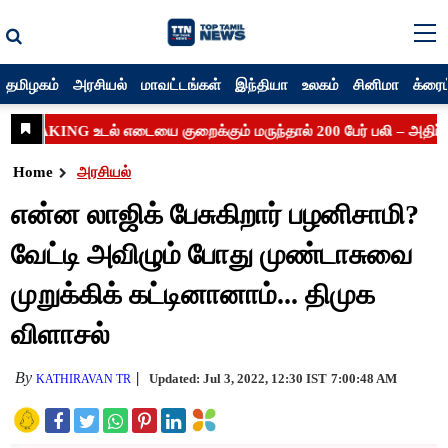
தமிழகம்
அரசியல்
மாவட்டங்கள்
இந்தியா
உலகம்
சினிமா
க்ரைம
Home
அரசியல்
என்ன லாஜிக் பேசுகிறார் பழனிசாமி?
வேட்டி அவிழும் போது முண்டாசுவை
முறுக்கிக் கட்டினானாம்... திமுக
விளாசல்
By
Updated: Jul 3, 2022, 12:30 IST
7:00:48 AM
KATHIRAVAN TR