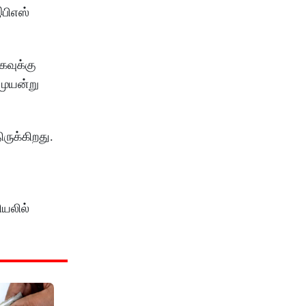
பிஎஸ்
கவுக்கு
முயன்று
ருக்கிறது.
ியலில்