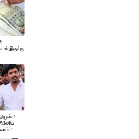
்
டன் இருக்கு
நியூஸ்..!
னிலேயே
லாம்..!