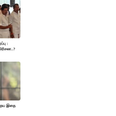
்பு :
ிரிசலா..?
ுறைய இதை