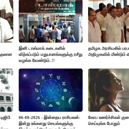
கோரிக்கை!
இனி டாஸ்மாக் கடைகளில்
தமிழக அரசியலில் பரபரப
த்தலான
விற்கப்படும் மதுபானங்களுக்கு ரசீது
அதிமுகவில் மீண்டும் வ
வழங்க வேண்டும்..!!
ிஜிபி
06-08-2026 - இன்றைய ராசிபலன்:
கோப உணர்ச்சிகள் க
்
இன்று உங்களது செயல்களுக்கு
செய்யுங்க போதும்