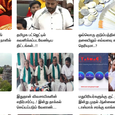
ங்
தமிழக பட்ஜெட்டில்
ஒவ்வொரு குடும்பத்தின
 நாளில்
கவனிக்கப்படவேண்டிய
தலையிலும் எவ்வளவு க
திட்டங்கள்..!!
தெரியுமா..?
இதுதான் விவசாயிகளின்
மதுபிரியர்களுக்கு குட் 
எதிர்பார்ப்பு..! இன்று தாக்கல்
இன்று முதல் ஆன்லை
செய்யப்படும் வேளாண்
டாஸ்மாக் சரக்கு வாங்க
பட்ஜெட்டுக்கு பி.ஆர்.பாண்டியன்