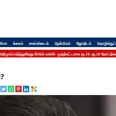
னிமா
க்ரைம்
லைப்ஸ்டைல்
ஆன்மிகம்
ஜோதிடம்
தொழில்நுட்
்?