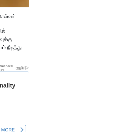
ெல்வம்.
ில்
ுக்கு
் நீடித்து