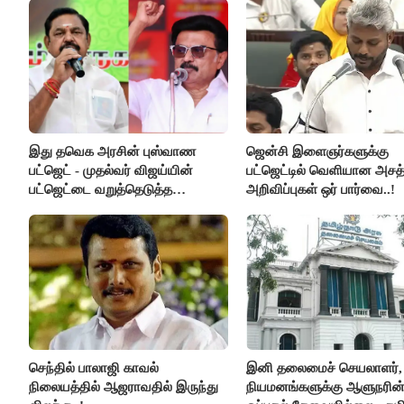
இது தவெக அரசின் புஸ்வாண
ஜென்சி இளைஞர்களுக்கு
பட்ஜெட் - முதல்வர் விஜய்யின்
பட்ஜெட்டில் வெளியான அச
பட்ஜெட்டை வறுத்தெடுத்த
அறிவிப்புகள் ஒர் பார்வை..!
மு.க.ஸ்டாலின், இபிஎஸ்..!
செந்தில் பாலாஜி காவல்
இனி தலைமைச் செயலாளர், ட
நிலையத்தில் ஆஜராவதில் இருந்து
நியமனங்களுக்கு ஆளுநரின