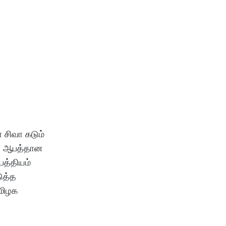
 சிவா கடும்
து ஆபத்தான
ைத்தியம்
ுத்த
தமிழக