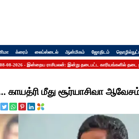
னிமா
க்ரைம்
லைப்ஸ்டைல்
ஆன்மிகம்
ஜோதிடம்
தொழில்நுட்
... காயத்ரி மீது சூர்யாசிவா ஆவேசம