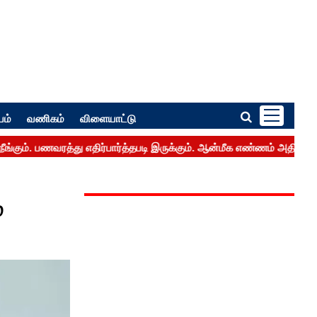
பம்
வணிகம்
விளையாட்டு
்