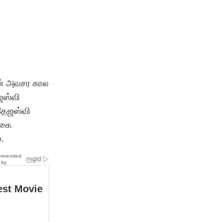
ின் அவசர கால
ஜஸ்வி
 தேஜஸ்வி
 கை
.