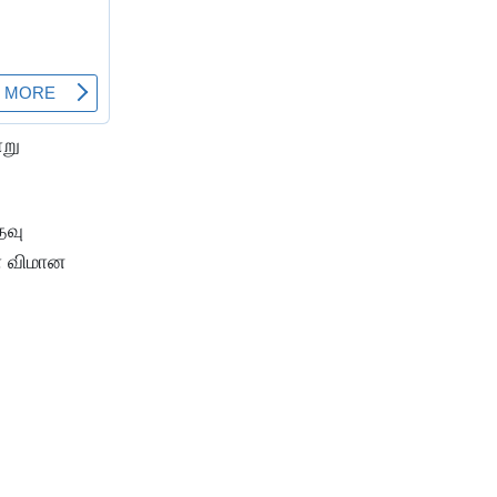
ாறு
தவு
ோ விமான