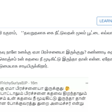
ரி ரகுராம், ’’தவறுதலாக கை நீட்டுவதன் மூலம் பூட்டை எவ்வ
‘’கதவு நாளே உனக்கு ஏமா பிரச்சனையா இருக்குது? கண்ணாடி க
கொஞ்சம் உன் கதவை நீ மூடிகிட்டு இருந்தா தான் என்ன. ஏத
ுமையாக சாடியிருக்கிறார்.