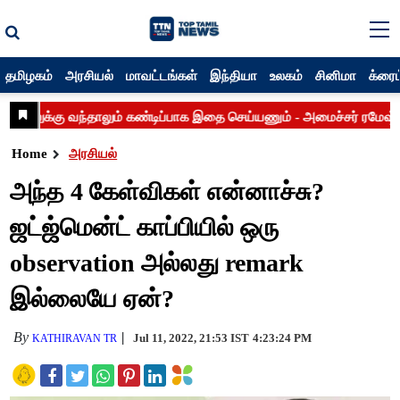
தமிழகம்
அரசியல்
மாவட்டங்கள்
இந்தியா
உலகம்
சினிமா
க்ரைம
Home
அரசியல்
அந்த 4 கேள்விகள் என்னாச்சு?
ஜட்ஜ்மென்ட் காப்பியில் ஒரு
observation அல்லது remark
இல்லையே ஏன்?
By
Jul 11, 2022, 21:53 IST
4:23:24 PM
KATHIRAVAN TR