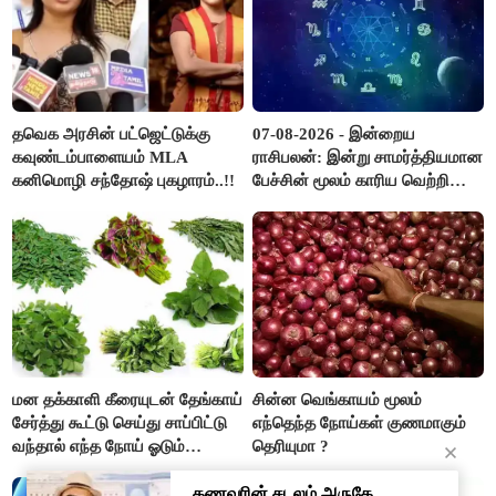
தவெக அரசின் பட்ஜெட்டுக்கு
07-08-2026 - இன்றைய
கவுண்டம்பாளையம் MLA
ராசிபலன்: இன்று சாமர்த்தியமான
கனிமொழி சந்தோஷ் புகழாரம்..!!
பேச்சின் மூலம் காரிய வெற்றி
உண்டாகும். அடுத்தவரை நம்பி
பொறுப்புகளை ஒப்படைப்பதில்
கவனம் தேவை..!
மன தக்காளி கீரையுடன் தேங்காய்
சின்ன வெங்காயம் மூலம்
சேர்த்து கூட்டு செய்து சாப்பிட்டு
எந்தெந்த நோய்கள் குணமாகும்
வந்தால் எந்த நோய் ஓடும்
தெரியுமா ?
தெரியுமா ?