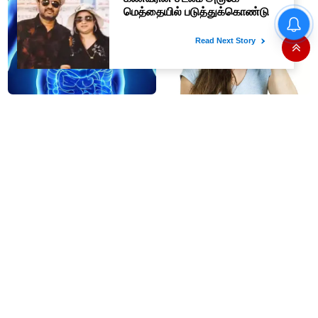
'செப்டோ, புக்மைஷோ' உள்ளிட்ட 9
'டிஜிட்டல்' நிறுவனங்களுக்கு
அபராதம்..!
கல்லீரல் சீராக செயல்பட உதவும்
ஒற்றைத்தலைவலி ஏற்பட
இந்த ஜூஸ்
காரணமும் தீர்வுகளும்
கிட்னியில் கல் இருந்தால் என்ன
#BREAKING UPI
அறிகுறி இருக்கும் தெரியுமா ?
பரிவர்த்தனைக்கு கட்டணம் -
மக்களவையில் மசோதா
நிறைவேற்றம்!