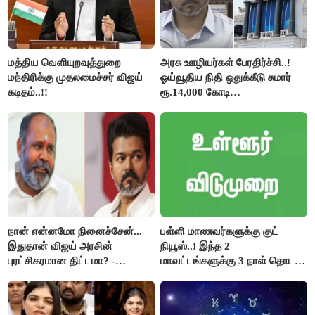
மத்திய வெளியுறவுத்துறை
அரசு ஊழியர்கள் பேரதிர்ச்சி..!
மந்திரிக்கு முதலமைச்சர் விஜய்
ஓய்வூதிய நிதி ஒதுக்கீடு சுமார்
கடிதம்..!!
ரூ.14,000 கோடி
குறைக்கப்பட்டுள்ளது..!
நான் என்னமோ நினைச்சேன்...
பள்ளி மாணவர்களுக்கு குட்
இதுதான் விஜய் அரசின்
நியூஸ்..! இந்த 2
புரட்சிகரமான திட்டமா? -
மாவட்டங்களுக்கு 3 நாள் தொடர்
ஆர்.பி.உதயகுமார்..!
விடுமுறை..!