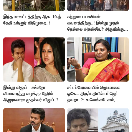
இந்த மாவட்டத்திற்கு ஆக. 10-ந்
சுற்றுலா பயணிகள்
தேதி உள்ளூர் விடுமுறை..!
கவனத்திற்கு..! இன்று முதல்
நெல்லை அகஸ்தியர் அருவிக்கு
செல்ல தடை..!
இன்று விஜய் – சங்கீதா
சட்டப்பேரவையில் ஜெபமாலை
விவாகரத்து வழக்கு: நேரில்
ஓகே... திருப்பதியில் பட்ஜெட்
ஆஜராவாரா முதல்வர் விஜய்..?
தவறா..?: சு.வெங்கடேசன்,
திருமாவளவனுக்கு தமிழிசை
கேள்வி..!