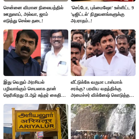
சென்னை விமான நிலையத்தில்
'செப்டோ, புக்மைஷோ' உள்ளிட்ட 9
ஊறுகாய், அல்வா, ஜாம்
'டிஜிட்டல்' நிறுவனங்களுக்கு
எடுத்து செல்ல தடை!
அபராதம்..!
இது வெறும் அரசியல்
வீட்டுக்கே வருமா டாஸ்மாக்
பழிவாங்கும் செயலாக தான்
சரக்கு? பரவிய வதந்திக்கு
தெரிகிறது பி.ஆர் சுந்தர் கைதிற்கு
அமைச்சர் விக்னேஷ் கொடுத்த
சீமான் கடும் கண்டனம்..!
விளக்கம்!