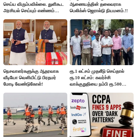
செய்ய விரும்பவில்லை. துளிகூட
ஆணையத்தின் தலைவராக
அரசியல் செய்யும் எண்ணம்
பெலிக்ஸ் ஜெரால்டு நியமனம்.!!
இல்லை - உதயநிதிக்கு முதல்வர்
விஜய் பதில்!
நெசவாளர்களுக்கு ஆதரவாக
ரூ.1 லட்சம் முதலீடு செய்தால்
வீடியோ வெளியிட்டு பிரதமர்
ரூ.10 லட்சம்: கவர்ச்சி
மோடி வேண்டுகோள்!
வாக்குறுதியை நம்பி ரூ.500
கோடியை இழந்த திருப்பூர்
மக்கள்!