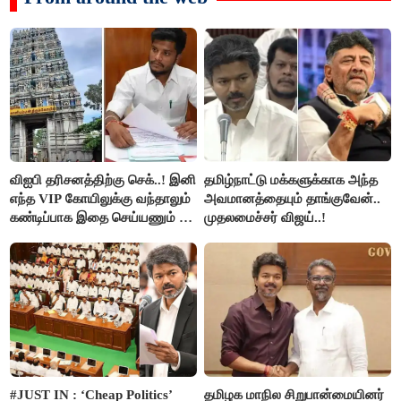
விஐபி தரிசனத்திற்கு செக்..! இனி
தமிழ்நாட்டு மக்களுக்காக அந்த
எந்த VIP கோயிலுக்கு வந்தாலும்
அவமானத்தையும் தாங்குவேன்..
கண்டிப்பாக இதை செய்யணும் -
முதலமைச்சர் விஜய்..!
அமைச்சர் ரமேஷ்..!
#JUST IN : ‘Cheap Politics’
தமிழக மாநில சிறுபான்மையினர்