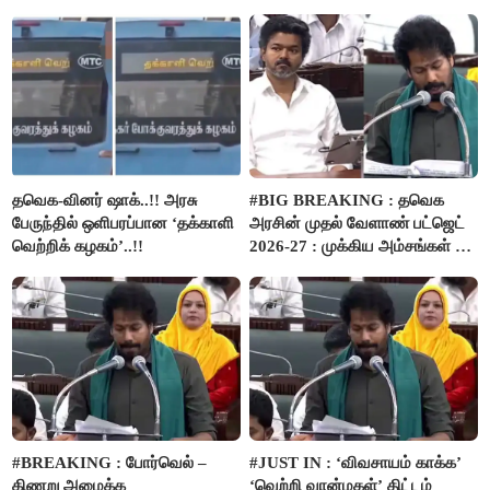
நிதி..!
தவெக-வினர் ஷாக்..!! அரசு
#BIG BREAKING : தவெக
பேருந்தில் ஒளிபரப்பான ‘தக்காளி
அரசின் முதல் வேளாண் பட்ஜெட்
வெற்றிக் கழகம்’..!!
2026-27 : முக்கிய அம்சங்கள் ஓர்
பார்வை..!
#BREAKING : போர்வெல் –
#JUST IN : ‘விவசாயம் காக்க’
கிணறு அமைக்க
‘வெற்றி வான்மகள்’ திட்டம்