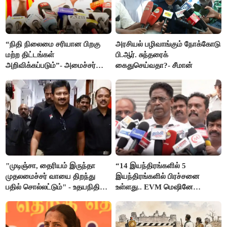
“நிதி நிலைமை சரியான பிறகு
அரசியல் பழிவாங்கும் நோக்கோடு
மற்ற திட்டங்கள்
பி.ஆர். சுந்தரைக்
அறிவிக்கப்படும்”- அமைச்சர்
கைதுசெய்வதா?- சீமான்
நிர்மல்குமார் விளக்கம்
"முடிஞ்சா, தைரியம் இருந்தா
“14 இயந்திரங்களில் 5
முதலமைச்சர் வாயை திறந்து
இயந்திரங்களில் பிரச்சனை
பதில் சொல்லட்டும்" - உதயநிதி
உள்ளது.. EVM மெஷினே
ஸ்டாலின்
பிரச்சனையா இருக்கு”- என்.ஆர்.
இளங்கோ