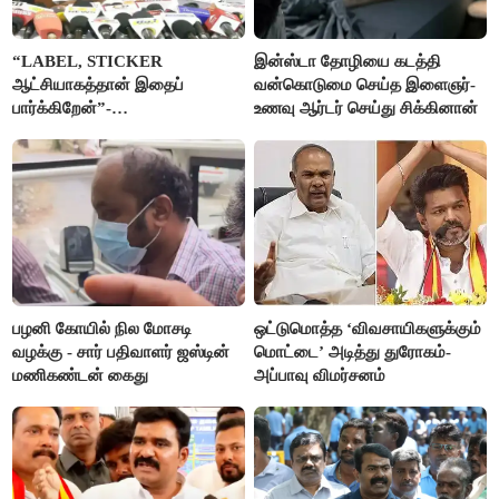
“LABEL, STICKER
இன்ஸ்டா தோழியை கடத்தி
ஆட்சியாகத்தான் இதைப்
வன்கொடுமை செய்த இளைஞர்-
பார்க்கிறேன்”-
உணவு ஆர்டர் செய்து சிக்கினான்
எம்.ஆர்.கே.பன்னீர்செல்வம்
பழனி கோயில் நில மோசடி
ஒட்டுமொத்த ‘விவசாயிகளுக்கும்
வழக்கு - சார் பதிவாளர் ஜஸ்டின்
மொட்டை’ அடித்து துரோகம்-
மணிகண்டன் கைது
அப்பாவு விமர்சனம்