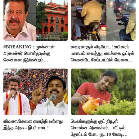
#BREAKING : முன்னாள்
வைரலாகும் வீடியோ..! உயிரைப்
அமைச்சர் பொன்முடிக்கு
பணயம் வைத்து, பைக்கை ஓட்டிக்
சென்னை நீதிமன்றம்
கொண்டே லேப்டாப்பில் வேலை
பிடிவாரண்ட்..!
பார்த்த நபர்..!
விவசாயிகளை ஏமாற்றி உள்ளது
பெண்களுக்கு குட் நியூஸ்
இந்த அரசு - இ.பி.எஸ்..!
சொன்ன அமைச்சர்... வீட்டில்
தோட்டம் போட ரூ. 10 கோடி