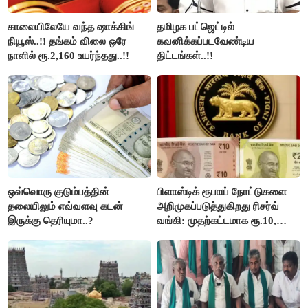
காலையிலேயே வந்த ஷாக்கிங்
தமிழக பட்ஜெட்டில்
நியூஸ்..!! தங்கம் விலை ஒரே
கவனிக்கப்படவேண்டிய
நாளில் ரூ.2,160 உயர்ந்தது..!!
திட்டங்கள்..!!
ஒவ்வொரு குடும்பத்தின்
பிளாஸ்டிக் ரூபாய் நோட்டுகளை
தலையிலும் எவ்வளவு கடன்
அறிமுகப்படுத்துகிறது ரிசர்வ்
இருக்கு தெரியுமா..?
வங்கி: முதற்கட்டமாக ரூ.10,
ரூ.20 நோட்டுகள் அச்சடிப்பு!