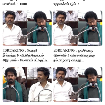
மானியம்..! 1000
உருவாக்கப்படும்..!
விவசாயிகளுக்கு மானியத்தில்
பம்புசெட் வழங்கப்படும்..!
#BREAKING : வெற்றி
#BREAKING : ஒவ்வொரு
இல்லத்தரசி வீட்டுத் தோட்டம்
ஆண்டும் 5 விவசாயிகளுக்கு
அறிமுகம் - வேளாண் பட்ஜெட்டில்
நம்மாழ்வார் விருது
அறிவிப்பு..!
வழங்கப்படும்..!