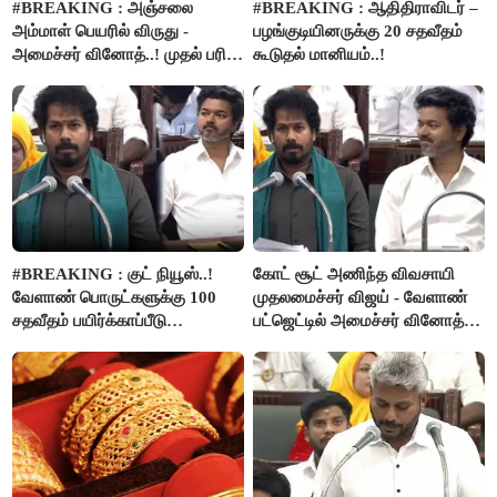
#BREAKING : அஞ்சலை
#BREAKING : ஆதிதிராவிடர் –
அம்மாள் பெயரில் விருது -
பழங்குடியினருக்கு 20 சதவீதம்
அமைச்சர் வினோத்..! முதல் பரிசு
கூடுதல் மானியம்..!
ரூ.2.50 லட்சம் வழங்கப்படும்..!
#BREAKING : குட் நியூஸ்..!
கோட் சூட் அணிந்த விவசாயி
வேளாண் பொருட்களுக்கு 100
முதலமைச்சர் விஜய் - வேளாண்
சதவீதம் பயிர்க்காப்பீடு
பட்ஜெட்டில் அமைச்சர் வினோத்
வழங்கபடும் - அமைச்சர்
பெருமிதம்..!
வினோத்..!