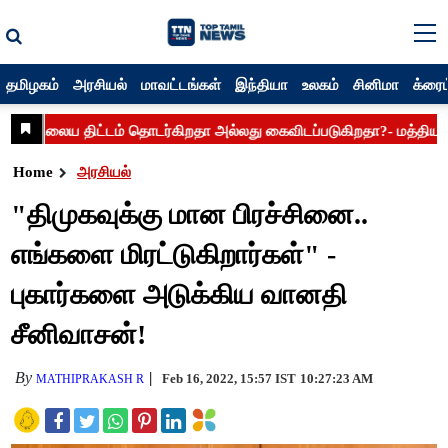
தமிழகம்
அரசியல்
மாவட்டங்கள்
இந்தியா
உலகம்
சினிமா
க்ரைம
Home
அரசியல்
"திமுகவுக்கு மான பிரச்சினை..
எங்களை மிரட்டுகிறார்கள்" -
புகார்களை அடுக்கிய வானதி
சீனிவாசன்!
By
Feb 16, 2022, 15:57 IST
10:27:23 AM
MATHIPRAKASH R