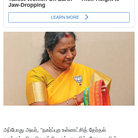
அப்போது அவர், "நகர்ப்புற உள்ளாட்சித் தேர்தல்