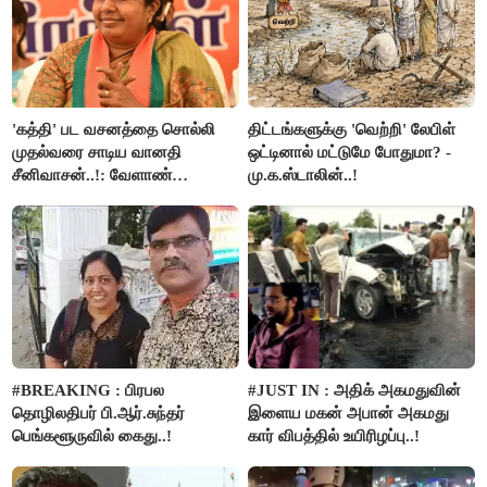
'கத்தி' பட வசனத்தை சொல்லி
திட்டங்களுக்கு 'வெற்றி' லேபிள்
முதல்வரை சாடிய வானதி
ஒட்டினால் மட்டுமே போதுமா? -
சீனிவாசன்..!: வேளாண்
மு.க.ஸ்டாலின்..!
பட்ஜெட்டுக்கு பாஜக கடும்
எதிர்ப்பு!
#BREAKING : பிரபல
#JUST IN : அதிக் அகமதுவின்
தொழிலதிபர் பி.ஆர்.சுந்தர்
இளைய மகன் அபான் அகமது
பெங்களூருவில் கைது..!
கார் விபத்தில் உயிரிழப்பு..!