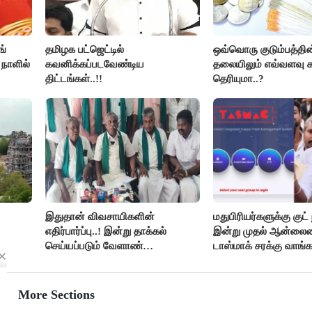
ங்
தமிழக பட்ஜெட்டில்
ஒவ்வொரு குடும்பத்தின
 நாளில்
கவனிக்கப்படவேண்டிய
தலையிலும் எவ்வளவு க
திட்டங்கள்..!!
தெரியுமா..?
இதுதான் விவசாயிகளின்
மதுபிரியர்களுக்கு குட் 
எதிர்பார்ப்பு..! இன்று தாக்கல்
இன்று முதல் ஆன்லை
செய்யப்படும் வேளாண்
டாஸ்மாக் சரக்கு வாங்க
பட்ஜெட்டுக்கு பி.ஆர்.பாண்டியன்
கோரிக்கை!
More Sections