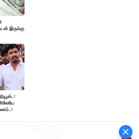
்
டன் இருக்கு
நியூஸ்..!
னிலேயே
லாம்..!
#BIG BREAKING : தவெக
அரசின் முதல் வேளாண் பட்ஜெட்