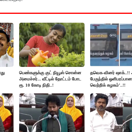
ளது
பெண்களுக்கு குட் நியூஸ் சொன்ன
தவெக-வினர் ஷாக்..!! 
அமைச்சர்... வீட்டில் தோட்டம் போட
பேருந்தில் ஒளிபரப்பான
ரூ. 10 கோடி நிதி..!
வெற்றிக் கழகம்’..!!