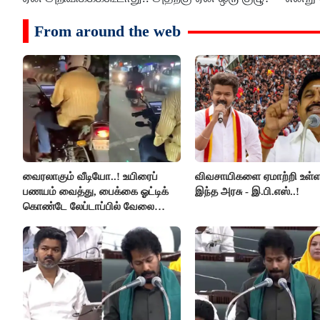
From around the web
வைரலாகும் வீடியோ..! உயிரைப்
விவசாயிகளை ஏமாற்றி உள்
பணயம் வைத்து, பைக்கை ஓட்டிக்
இந்த அரசு - இ.பி.எஸ்..!
கொண்டே லேப்டாப்பில் வேலை
பார்த்த நபர்..!