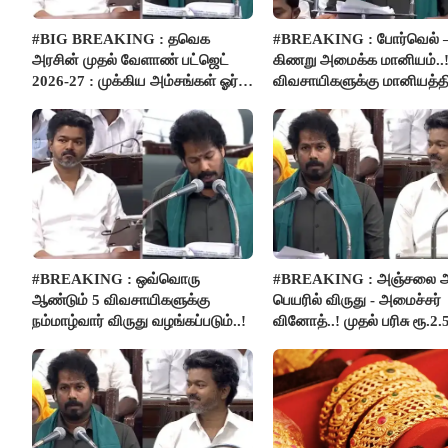
#BIG BREAKING : தவெக
#BREAKING : போர்வெல் 
அரசின் முதல் வேளாண் பட்ஜெட்
கிணறு அமைக்க மானியம்..!
2026-27 : முக்கிய அம்சங்கள் ஓர்
விவசாயிகளுக்கு மானியத்தி
பார்வை..!
பம்புசெட் வழங்கப்படும்..!
#BREAKING : ஒவ்வொரு
#BREAKING : அஞ்சலை அ
ஆண்டும் 5 விவசாயிகளுக்கு
பெயரில் விருது - அமைச்சர்
நம்மாழ்வார் விருது வழங்கப்படும்..!
வினோத்..! முதல் பரிசு ரூ.2.
லட்சம் வழங்கப்படும்..!