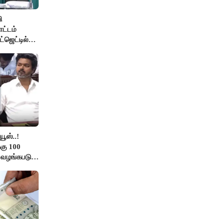
ி
ோட்டம்
்ஜெட்டில்
ூஸ்..!
கு 100
ு வழங்கபடும்