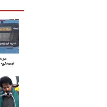
அரசு
 ‘தக்காளி