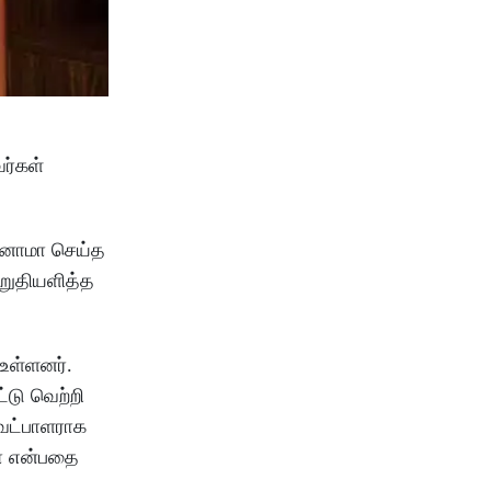
ர்கள்
ினாமா செய்த
றுதியளித்த
 உள்ளனர்.
்டு வெற்றி
வேட்பாளராக
யா என்பதை