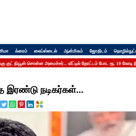
னிமா
க்ரைம்
லைப்ஸ்டைல்
ஆன்மிகம்
ஜோதிடம்
தொழில்நுட்
ரண்டு நடிகர்கள்...