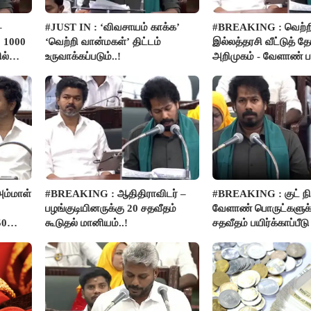
–
#JUST IN : ‘விவசாயம் காக்க’
#BREAKING : வெற்ற
 1000
‘வெற்றி வான்மகள்’ திட்டம்
இல்லத்தரசி வீட்டுத் த
ல்
உருவாக்கப்படும்..!
அறிமுகம் - வேளாண் பட
அறிவிப்பு..!
ம்மாள்
#BREAKING : ஆதிதிராவிடர் –
#BREAKING : குட் நிய
பழங்குடியினருக்கு 20 சதவீதம்
வேளாண் பொருட்களுக்
50
கூடுதல் மானியம்..!
சதவீதம் பயிர்க்காப்பீட
- அமைச்சர் வினோத்..!