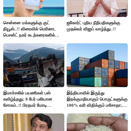
சென்னை மக்களுக்கு குட்
ஐகோர்ட் புதிய நீதிபதிகளுக்கு
நியூஸ்..!! விரைவில் மெரினா,
முதல்வர் விஜய் வாழ்த்து..!!
பெசன்ட் நகர் கடற்கரைகளில்
இலவச Wi-Fi வசதி..!!
இமாச்சலில் பயணிகள் பஸ்
இந்தியாவில் இருந்து
கவிழ்ந்தது; 8 பேர் பலியான
இறக்குமதியாகும் பொருட்களுக்கு
சோகம்..!! பிரதமர் மோடி
100% வரி விதிக்கும் மசோதா;
இரங்கல்..!!
அமெரிக்கா நிறைவேற்றம்..!!