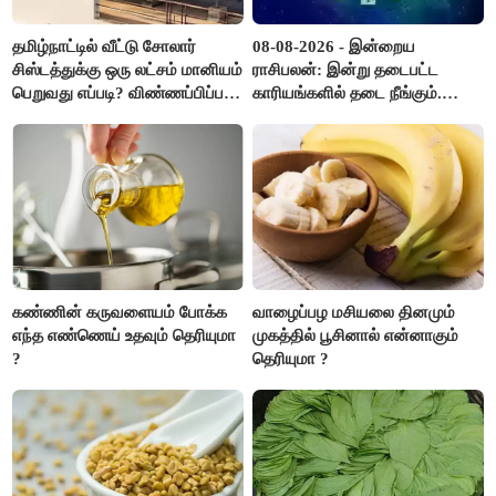
தமிழ்நாட்டில் வீட்டு சோலார்
08-08-2026 - இன்றைய
சிஸ்டத்துக்கு ஒரு லட்சம் மானியம்
ராசிபலன்: இன்று தடைபட்ட
பெறுவது எப்படி? விண்ணப்பிப்பது
காரியங்களில் தடை நீங்கும்.
எப்படி?
பணவரத்து எதிர்பார்த்தபடி
இருக்கும். ஆன்மீக எண்ணம்
அதிகரிக்கும்..!
கண்ணின் கருவளையம் போக்க
வாழைப்பழ மசியலை தினமும்
எந்த எண்ணெய் உதவும் தெரியுமா
முகத்தில் பூசினால் என்னாகும்
?
தெரியுமா ?