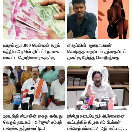
மாதம் ரூ.3,000 பென்ஷன் தரும்
விஜய்யின் 'ஜனநாயகன்'
மத்திய அரசின் திட்டம்! நாகை
கொடுத்த தைரியம்: தந்தையிடம்
மாவட்ட தொழிலாளர்களுக்கு
தனக்கு நேர்ந்த கொடூரத்தை
ஆட்சியர் வெளியிட்ட சூப்பர்
கூறிய சிறுமி!
செய்தி!
உதயநிதி ஸ்டாலின் கைது என்பது
இன்று நடைபெறும் ஆலோசனை
வெறும் நாடகம் - அர்ஜுன் சம்பத்
கூட்டத்தில் திமுக எம்.பி.க்கள்
பகிரங்க குற்றச்சாட்டு..!
பங்கேற்பார்களா?- ஆர்.எஸ்.பாரதி