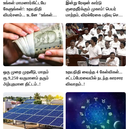
உங்கள் மாமனார்கிட்டயே
இன்று ரேஷன் கார்டு
கேளுங்கள்!: உதயநிதி
குறைதீர்க்கும் முகாம்! பெயர்
விமர்சனம்... உடனே "உங்கள்
மாற்றம், விரல்ரேகை பதிவு செய்ய
அப்பாவிடம் கேளுங்கள்" என
அரிய வாய்ப்பு!
ஆதவ் அர்ஜுனா பதிலடி!
ஒரு முறை முதலீடு, மாதம்
உதயநிதி வைத்த 4 கேள்விகள்...
ரூ.9,250 வருமானம் தரும்
சட்டப்பேரவையில் நடந்த காரசார
அற்புதமான திட்டம்..!
விவாதம்..!