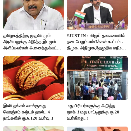
தமிழகத்திற்கு முதலிடமும்
#JUST IN : விஜய் தலைமையில்
அரசியலுக்கு அடுத்த இடமும்
நடைபெறும் எம்பிக்கள் கூட்டம் -
அளிப்பவர்கள் அனைத்துக்கட்சி
திமுக, அதிமுக,தேமுதிக மநீம
கூட்டத்தில் நிச்சயம்
புறக்கணிப்பு..!
பங்கேற்பார்கள் - மாணிக்கம்
தாகூர்..!!
இனி தங்கம் வாங்குவது
மது பிரியர்களுக்கு அடுத்த
கொஞ்சம் கஷ்டம் தான்...4
ஷாக்..! மது பாட்டிலுக்கு ரூ.20
நாட்களில் ரூ.6,120 உயர்வு..!
உயர்கிறது..!