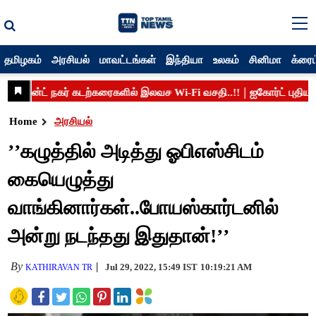
தமிழகம்
அரசியல்
மாவட்டங்கள்
இந்தியா
உலகம்
சினிமா
க்ரைம
Home
அரசியல்
’’கழுத்தில் அடித்து ஓபிஎஸ்சிடம்
கையெழுத்து
வாங்கினார்கள்..போயஸ்கார்டனில்
அன்று நடந்தது இதுதான்!’’
By
Jul 29, 2022, 15:49 IST
10:19:21 AM
KATHIRAVAN TR