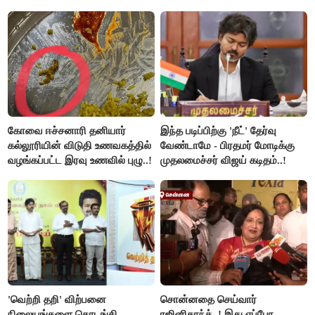
விளக்கம்..!
கோவை ஈச்சனாரி தனியார்
இந்த படிப்பிற்கு 'நீட்' தேர்வு
கல்லூரியின் விடுதி உணவகத்தில்
வேண்டாமே - பிரதமர் மோடிக்கு
வழங்கப்பட்ட இரவு உணவில் புழு..!
முதலமைச்சர் விஜய் கடிதம்..!
'வெற்றி தறி' விற்பனை
சொன்னதை செய்வார்
நிலையங்களை தொடங்கி
ரஜினிகாந்த்..! இது எப்போ