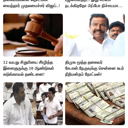
வைத்தார் முதலமைச்சர் விஜய்..!
நடக்கிறதோ அப்போ நிச்சயமாக
ரஜினி ₹1 கோடி தருவார் - லதா
ரஜினிகாந்த்..!
12 வயது சிறுமியை சீரழித்த
திமுக மூத்த தலைவர்
இளைஞருக்கு 10 ஆண்டுகள்
கே.என்.நேருவுக்கு சென்னை உயர்
கடுங்காவல் தண்டனை!
நீதிமன்றம் நோட்டீஸ்!