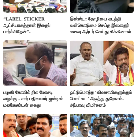
“LABEL, STICKER
இன்ஸ்டா தோழியை கடத்தி
ஆட்சியாகத்தான் இதைப்
வன்கொடுமை செய்த இளைஞர்-
பார்க்கிறேன்”-
உணவு ஆர்டர் செய்து சிக்கினான்
எம்.ஆர்.கே.பன்னீர்செல்வம்
பழனி கோயில் நில மோசடி
ஒட்டுமொத்த ‘விவசாயிகளுக்கும்
வழக்கு - சார் பதிவாளர் ஜஸ்டின்
மொட்டை’ அடித்து துரோகம்-
மணிகண்டன் கைது
அப்பாவு விமர்சனம்