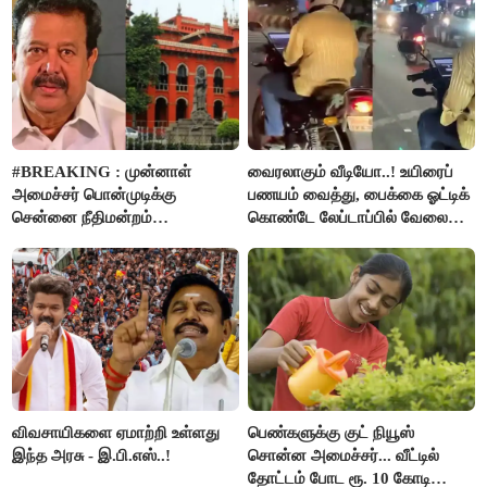
#BREAKING : முன்னாள்
வைரலாகும் வீடியோ..! உயிரைப்
அமைச்சர் பொன்முடிக்கு
பணயம் வைத்து, பைக்கை ஓட்டிக்
சென்னை நீதிமன்றம்
கொண்டே லேப்டாப்பில் வேலை
பிடிவாரண்ட்..!
பார்த்த நபர்..!
விவசாயிகளை ஏமாற்றி உள்ளது
பெண்களுக்கு குட் நியூஸ்
இந்த அரசு - இ.பி.எஸ்..!
சொன்ன அமைச்சர்... வீட்டில்
தோட்டம் போட ரூ. 10 கோடி