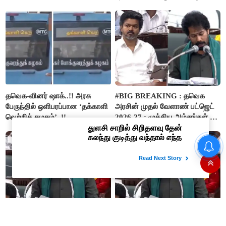
நிதி..!
தவெக-வினர் ஷாக்..!! அரசு
#BIG BREAKING : தவெக
பேருந்தில் ஒளிபரப்பான ‘தக்காளி
அரசின் முதல் வேளாண் பட்ஜெட்
வெற்றிக் கழகம்’..!!
2026-27 : முக்கிய அம்சங்கள் ஓர்
பார்வை..!
“நிதி நிலைமை சரியான பிறகு
மற்ற திட்டங்கள் அறிவிக்கப்படும்”-
அமைச்சர் நிர்மல்குமார் விளக்கம்
#BREAKING : போர்வெல் –
#JUST IN : ‘விவசாயம் காக்க’