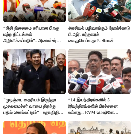
“நிதி நிலைமை சரியான பிறகு
அரசியல் பழிவாங்கும் நோக்கோடு
மற்ற திட்டங்கள்
பி.ஆர். சுந்தரைக்
அறிவிக்கப்படும்”- அமைச்சர்
கைதுசெய்வதா?- சீமான்
நிர்மல்குமார் விளக்கம்
"முடிஞ்சா, தைரியம் இருந்தா
“14 இயந்திரங்களில் 5
முதலமைச்சர் வாயை திறந்து
இயந்திரங்களில் பிரச்சனை
பதில் சொல்லட்டும்" - உதயநிதி
உள்ளது.. EVM மெஷினே
ஸ்டாலின்
பிரச்சனையா இருக்கு”- என்.ஆர்.
இளங்கோ