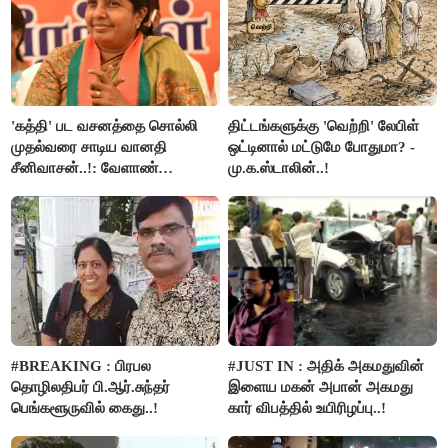
'கத்தி' பட வசனத்தை சொல்லி
திட்டங்களுக்கு 'வெற்றி' லேபிள்
முதல்வரை சாடிய வானதி
ஒட்டினால் மட்டுமே போதுமா? -
சீனிவாசன்..!: வேளாண்
மு.க.ஸ்டாலின்..!
பட்ஜெட்டுக்கு பாஜக கடும்
எதிர்ப்பு!
#BREAKING : பிரபல
#JUST IN : அதிக் அகமதுவின்
தொழிலதிபர் பி.ஆர்.சுந்தர்
இளைய மகன் அபான் அகமது
பெங்களூருவில் கைது..!
கார் விபத்தில் உயிரிழப்பு..!