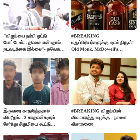
"விஜய்யை நம்பி ஓட்டு
#BREAKING
போட்டேன்... தவெக என்பதால்
மதுப்பிரியர்களுக்கு ஷாக் நியூஸ்!
நடவடிக்கை இல்லை”- தவெக
Old Monk, McDowell's
நிர்வாகியால் பாதிக்கப்பட்ட பெண்
மதுபானங்களை விற்பனை செய்ய
கதறல்
FSSAI தடை
இருவரை காதலித்ததால்
#BREAKING விஜய்யின்
விபரீதம்... 2 காதலன்களும்
விவாகரத்து வழக்கு - நாளை
சேர்ந்து சிறுமியை கூட்டு
விசாரணை
வன்கொடுமை செய்து கொலை
செய்த கொடூரம்