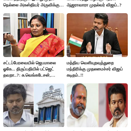
நெல்லை அகஸ்தியர் அருவிக்கு
ஆஜராவாரா முதல்வர் விஜய்..?
செல்ல தடை..!
சட்டப்பேரவையில் ஜெபமாலை
மத்திய வெளியுறவுத்துறை
ஓகே... திருப்பதியில் பட்ஜெட்
மந்திரிக்கு முதலமைச்சர் விஜய்
தவறா..?: சு.வெங்கடேசன்,
கடிதம்..!!
திருமாவளவனுக்கு தமிழிசை
கேள்வி..!