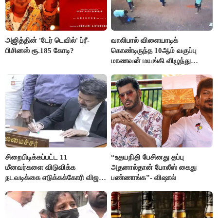
அஜித்தின் 'டேர் டெவில்' ப்ரீ-
வாலிபால் விளையாடிக்
பிசினஸ் ரூ.185 கோடி?
கொண்டிருந்த 10ஆம் வகுப்பு
மாணவன் மயங்கி விழுந்து
உயிரிழப்பு
சிறைபிடிக்கப்பட்ட 11
“உதயநிதி பேசினது தப்பு
மீனவர்களை விடுவிக்க
அதனால்தான் போலீஸ் கைது
நடவடிக்கை எடுக்கக்கோரி விஜய்
பண்ணாங்க”- விஷால்
கடிதம்