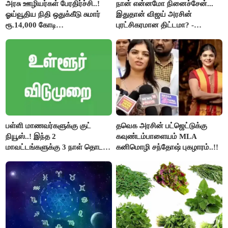
அரசு ஊழியர்கள் பேரதிர்ச்சி..!
நான் என்னமோ நினைச்சேன்...
ஓய்வூதிய நிதி ஒதுக்கீடு சுமார்
இதுதான் விஜய் அரசின்
ரூ.14,000 கோடி
புரட்சிகரமான திட்டமா? -
குறைக்கப்பட்டுள்ளது..!
ஆர்.பி.உதயகுமார்..!
பள்ளி மாணவர்களுக்கு குட்
தவெக அரசின் பட்ஜெட்டுக்கு
நியூஸ்..! இந்த 2
கவுண்டம்பாளையம் MLA
மாவட்டங்களுக்கு 3 நாள் தொடர்
கனிமொழி சந்தோஷ் புகழாரம்..!!
விடுமுறை..!