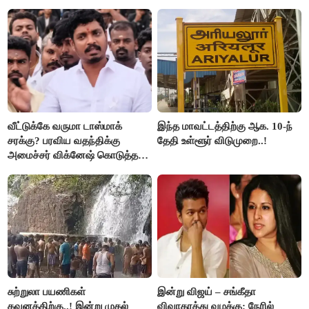
சீமான் கடும் கண்டனம்..!
வீட்டுக்கே வருமா டாஸ்மாக்
இந்த மாவட்டத்திற்கு ஆக. 10-ந்
சரக்கு? பரவிய வதந்திக்கு
தேதி உள்ளூர் விடுமுறை..!
அமைச்சர் விக்னேஷ் கொடுத்த
விளக்கம்!
சுற்றுலா பயணிகள்
இன்று விஜய் – சங்கீதா
கவனத்திற்கு..! இன்று முதல்
விவாகரத்து வழக்கு: நேரில்