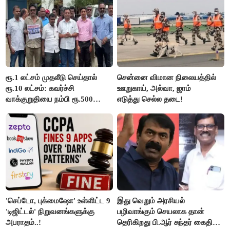
ரூ.1 லட்சம் முதலீடு செய்தால்
சென்னை விமான நிலையத்தில்
ரூ.10 லட்சம்: கவர்ச்சி
ஊறுகாய், அல்வா, ஜாம்
வாக்குறுதியை நம்பி ரூ.500
எடுத்து செல்ல தடை!
கோடியை இழந்த திருப்பூர்
மக்கள்!
'செப்டோ, புக்மைஷோ' உள்ளிட்ட 9
இது வெறும் அரசியல்
'டிஜிட்டல்' நிறுவனங்களுக்கு
பழிவாங்கும் செயலாக தான்
அபராதம்..!
தெரிகிறது பி.ஆர் சுந்தர் கைதிற்கு