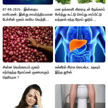
07-08-2026 - இன்றைய
மன தக்காளி கீரையுடன் தேங்காய்
ராசிபலன்: இன்று சாமர்த்தியமான
சேர்த்து கூட்டு செய்து சாப்பிட்டு
பேச்சின் மூலம் காரிய வெற்றி
வந்தால் எந்த நோய் ஓடும்
உண்டாகும். அடுத்தவரை நம்பி
தெரியுமா ?
பொறுப்புகளை ஒப்படைப்பதில்
கவனம் தேவை..!
சின்ன வெங்காயம் மூலம்
கல்லீரல் சீராக செயல்பட உதவும்
எந்தெந்த நோய்கள் குணமாகும்
இந்த ஜூஸ்
தெரியுமா ?