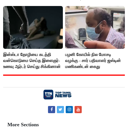
எம்.ஆர்.கே.பன்னீர்செல்வம்
இன்ஸ்டா தோழியை கடத்தி
பழனி கோயில் நில மோசடி
வன்கொடுமை செய்த இளைஞர்-
வழக்கு - சார் பதிவாளர் ஜஸ்டின்
உணவு ஆர்டர் செய்து சிக்கினான்
மணிகண்டன் கைது
More Sections