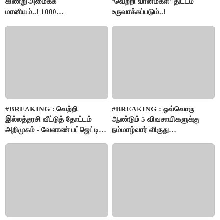
கிணறு அமைக்க
‘வெற்றி வான்மகள்’ திட்டம்
மானியம்..! 1000
உருவாக்கப்படும்..!
விவசாயிகளுக்கு மானியத்தில்
பம்புசெட் வழங்கப்படும்..!
#BREAKING : வெற்றி
#BREAKING : ஒவ்வொரு
இல்லத்தரசி வீட்டுத் தோட்டம்
ஆண்டும் 5 விவசாயிகளுக்கு
அறிமுகம் - வேளாண் பட்ஜெட்டில்
நம்மாழ்வார் விருது
அறிவிப்பு..!
வழங்கப்படும்..!