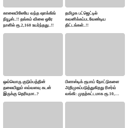
காலையிலேயே வந்த ஷாக்கிங்
தமிழக பட்ஜெட்டில்
நியூஸ்..!! தங்கம் விலை ஒரே
கவனிக்கப்படவேண்டிய
நாளில் ரூ.2,160 உயர்ந்தது..!!
திட்டங்கள்..!!
ஒவ்வொரு குடும்பத்தின்
பிளாஸ்டிக் ரூபாய் நோட்டுகளை
தலையிலும் எவ்வளவு கடன்
அறிமுகப்படுத்துகிறது ரிசர்வ்
இருக்கு தெரியுமா..?
வங்கி: முதற்கட்டமாக ரூ.10,
ரூ.20 நோட்டுகள் அச்சடிப்பு!