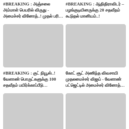
#BREAKING : அஞ்சலை
#BREAKING : ஆதிதிராவிடர் –
அம்மாள் பெயரில் விருது -
பழங்குடியினருக்கு 20 சதவீதம்
அமைச்சர் வினோத்..! முதல் பரிசு
கூடுதல் மானியம்..!
ரூ.2.50 லட்சம் வழங்கப்படும்..!
#BREAKING : குட் நியூஸ்..!
கோட் சூட் அணிந்த விவசாயி
வேளாண் பொருட்களுக்கு 100
முதலமைச்சர் விஜய் - வேளாண்
சதவீதம் பயிர்க்காப்பீடு
பட்ஜெட்டில் அமைச்சர் வினோத்
வழங்கபடும் - அமைச்சர்
பெருமிதம்..!
வினோத்..!