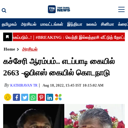
தமிழகம்
அரசியல்
மாவட்டங்கள்
இந்தியா
உலகம்
சினிமா
க்ரைம
Home
அரசியல்
கச்சேரி ஆரம்பம்.. எடப்பாடி கையில்
2663 -ஓபிஎஸ் கையில் கொடநாடு
By
Aug 18, 2022, 15:45 IST
10:15:02 AM
KATHIRAVAN TR