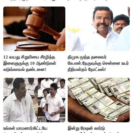
ரஜினி ₹1 கோடி தருவார் - லதா
ரஜினிகாந்த்..!
12 வயது சிறுமியை சீரழித்த
திமுக மூத்த தலைவர்
இளைஞருக்கு 10 ஆண்டுகள்
கே.என்.நேருவுக்கு சென்னை உயர்
கடுங்காவல் தண்டனை!
நீதிமன்றம் நோட்டீஸ்!
உங்கள் மாமனார்கிட்டயே
இன்று ரேஷன் கார்டு