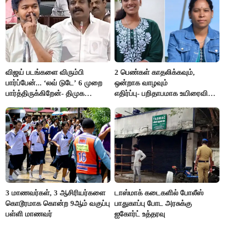
விஜய் படங்களை விரும்பி
2 பெண்கள் காதலிக்கவும்,
பார்ப்பேன்... ‘லவ் டுடே’ 6 முறை
ஒன்றாக வாழவும்
பார்த்திருக்கிறேன்- திமுக
எதிர்ப்பு- பறிதாபமாக உயிரைவிட்ட
எம்.எல்.ஏ.நெகிழ்ச்சி
ஜோடி
3 மாணவர்கள், 3 ஆசிரியர்களை
டாஸ்மாக் கடைகளில் போலீஸ்
கொடூரமாக கொன்ற 9ஆம் வகுப்பு
பாதுகாப்பு போட அரசுக்கு
பள்ளி மாணவர்
ஐகோர்ட் உத்தரவு