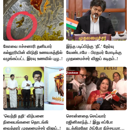
கோவை ஈச்சனாரி தனியார்
இந்த படிப்பிற்கு 'நீட்' தேர்வு
கல்லூரியின் விடுதி உணவகத்தில்
வேண்டாமே - பிரதமர் மோடிக்கு
வழங்கப்பட்ட இரவு உணவில் புழு..!
முதலமைச்சர் விஜய் கடிதம்..!
'வெற்றி தறி' விற்பனை
சொன்னதை செய்வார்
நிலையங்களை தொடங்கி
ரஜினிகாந்த்..! இது எப்போ
வைத்தார் முதலமைச்சர் விஜய்..!
நடக்கிறதோ அப்போ நிச்சயமாக