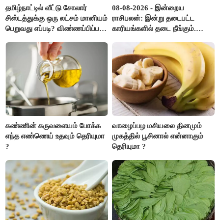
தமிழ்நாட்டில் வீட்டு சோலார்
08-08-2026 - இன்றைய
சிஸ்டத்துக்கு ஒரு லட்சம் மானியம்
ராசிபலன்: இன்று தடைபட்ட
பெறுவது எப்படி? விண்ணப்பிப்பது
காரியங்களில் தடை நீங்கும்.
எப்படி?
பணவரத்து எதிர்பார்த்தபடி
இருக்கும். ஆன்மீக எண்ணம்
அதிகரிக்கும்..!
கண்ணின் கருவளையம் போக்க
வாழைப்பழ மசியலை தினமும்
எந்த எண்ணெய் உதவும் தெரியுமா
முகத்தில் பூசினால் என்னாகும்
?
தெரியுமா ?