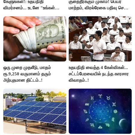
கேளுங்கள்!: உதயநிதி
குறைதீர்க்கும் முகாம்! பெயர்
விமர்சனம்... உடனே "உங்கள்
மாற்றம், விரல்ரேகை பதிவு செய்ய
அப்பாவிடம் கேளுங்கள்" என
அரிய வாய்ப்பு!
ஆதவ் அர்ஜுனா பதிலடி!
ஒரு முறை முதலீடு, மாதம்
உதயநிதி வைத்த 4 கேள்விகள்...
ரூ.9,250 வருமானம் தரும்
சட்டப்பேரவையில் நடந்த காரசார
அற்புதமான திட்டம்..!
விவாதம்..!