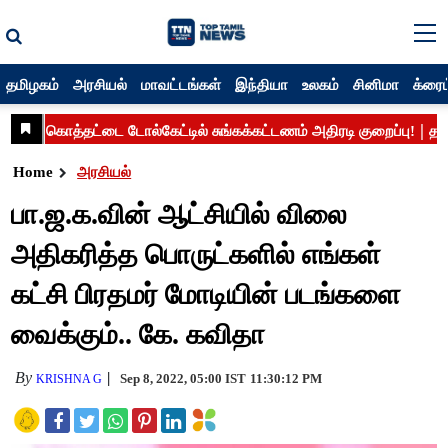
தமிழகம்
அரசியல்
மாவட்டங்கள்
இந்தியா
உலகம்
சினிமா
க்ரைம
Home
அரசியல்
பா.ஜ.க.வின் ஆட்சியில் விலை
அதிகரித்த பொருட்களில் எங்கள்
கட்சி பிரதமர் மோடியின் படங்களை
வைக்கும்.. கே. கவிதா
By
Sep 8, 2022, 05:00 IST
11:30:12 PM
KRISHNA G