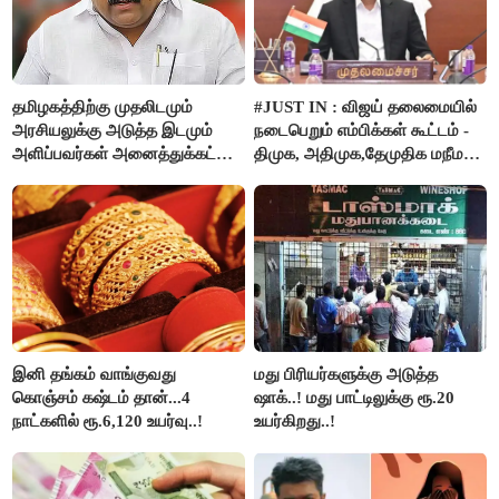
தமிழகத்திற்கு முதலிடமும்
#JUST IN : விஜய் தலைமையில்
அரசியலுக்கு அடுத்த இடமும்
நடைபெறும் எம்பிக்கள் கூட்டம் -
அளிப்பவர்கள் அனைத்துக்கட்சி
திமுக, அதிமுக,தேமுதிக மநீம
கூட்டத்தில் நிச்சயம்
புறக்கணிப்பு..!
பங்கேற்பார்கள் - மாணிக்கம்
தாகூர்..!!
இனி தங்கம் வாங்குவது
மது பிரியர்களுக்கு அடுத்த
கொஞ்சம் கஷ்டம் தான்...4
ஷாக்..! மது பாட்டிலுக்கு ரூ.20
நாட்களில் ரூ.6,120 உயர்வு..!
உயர்கிறது..!