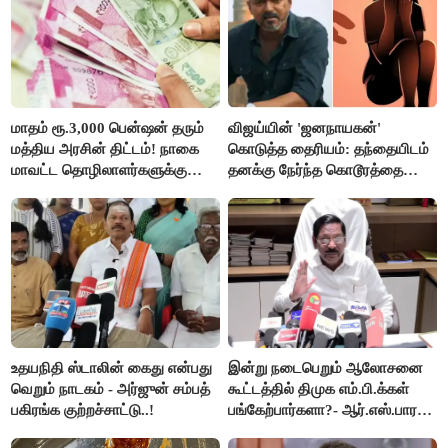
மாதம் ரூ.3,000 பென்ஷன் தரும்
விஜய்யின் 'ஜனநாயகன்'
மத்திய அரசின் திட்டம்! நாகை
கொடுத்த தைரியம்: தந்தையிடம்
மாவட்ட தொழிலாளர்களுக்கு
தனக்கு நேர்ந்த கொடூரத்தை
ஆட்சியர் வெளியிட்ட சூப்பர்
கூறிய சிறுமி!
செய்தி!
உதயநிதி ஸ்டாலின் கைது என்பது
இன்று நடைபெறும் ஆலோசனை
வெறும் நாடகம் - அர்ஜுன் சம்பத்
கூட்டத்தில் திமுக எம்.பி.க்கள்
பகிரங்க குற்றச்சாட்டு..!
பங்கேற்பார்களா?- ஆர்.எஸ்.பாரதி
விளக்கம்..!